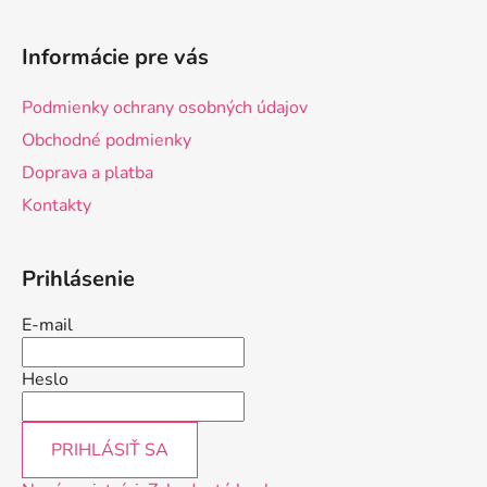
Z
á
Informácie pre vás
p
ä
Podmienky ochrany osobných údajov
t
Obchodné podmienky
i
Doprava a platba
e
Kontakty
Prihlásenie
E-mail
Heslo
PRIHLÁSIŤ SA