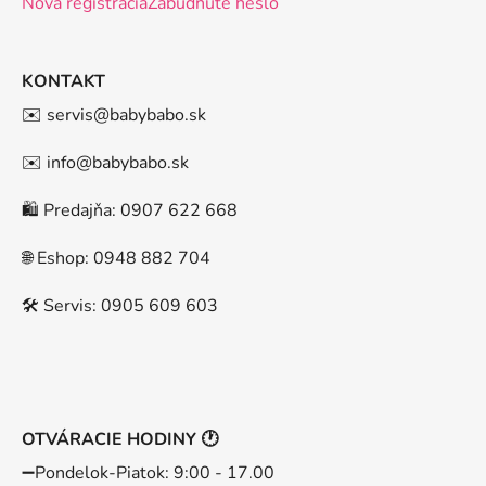
Nová registrácia
Zabudnuté heslo
KONTAKT
✉️ servis@babybabo.sk
✉️ info@babybabo.sk
🛍️ Predajňa: 0907 622 668
🌐 Eshop: 0948 882 704
🛠️ Servis: 0905 609 603
OTVÁRACIE HODINY 🕐
➖️Pondelok-Piatok: 9:00 - 17.00