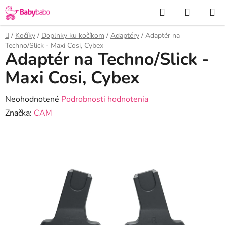
Prejsť
Hľadať
NÁKUP
na
KOŠÍK
obsah
Domov
/
Kočíky
/
Doplnky ku kočíkom
/
Adaptéry
/
Adaptér na
Techno/Slick - Maxi Cosi, Cybex
Adaptér na Techno/Slick -
Maxi Cosi, Cybex
Priemerné
Neohodnotené
Podrobnosti hodnotenia
hodnotenie
Značka:
CAM
produktu
je
0,0
z
5
hviezdičiek.