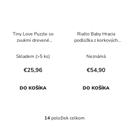
Tiny Love Puzzle so
Rialto Baby Hracia
zvukmi drevené
podložka z korkových
Farmers Funday
puzzlí 150 x 150 cm
Skladem
(>5 ks)
Neznámá
€25,96
€54,90
DO KOŠÍKA
DO KOŠÍKA
14
položiek celkom
O
v