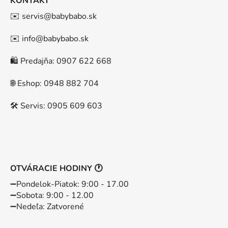
KONTAKT
✉️ servis@babybabo.sk
✉️ info@babybabo.sk
🛍️ Predajňa: 0907 622 668
🌐 Eshop: 0948 882 704
🛠️ Servis: 0905 609 603
OTVÁRACIE HODINY 🕐
➖️Pondelok-Piatok: 9:00 - 17.00
➖️Sobota: 9:00 - 12.00
➖️Nedeľa: Zatvorené