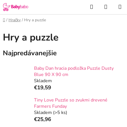
Prejsť
Hľadať
NÁKUP
na
KOŠÍK
obsah
Domov
/
Hračky
/
Hry a puzzle
Hry a puzzle
Najpredávanejšie
Baby Dan hracia podložka Puzzle Dusty
Blue 90 X 90 cm
Skladem
€19,59
Tiny Love Puzzle so zvukmi drevené
Farmers Funday
Skladem
(>5 ks)
€25,96