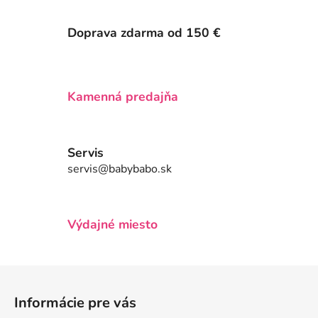
l
á
Doprava zdarma od 150 €
d
a
c
i
Kamenná predajňa
e
p
r
v
Servis
k
servis@babybabo.sk
y
v
ý
Výdajné miesto
p
i
s
Z
u
á
Informácie pre vás
p