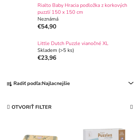
Rialto Baby Hracia podložka z korkových
puzzlí 150 x 150 cm
Neznámá
€54,90
Little Dutch Puzzle vianočné XL
Skladem
(>5 ks)
€23,96
R
Radiť podľa:
Najlacnejšie
a
d
e
OTVORIŤ FILTER
n
i
V
e
ý
p