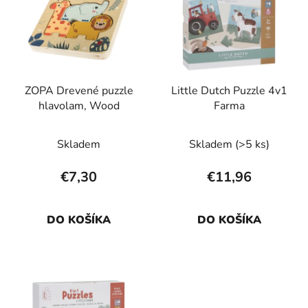
p
r
i
o
s
d
p
u
r
k
ZOPA Drevené puzzle
Little Dutch Puzzle 4v1
o
t
hlavolam, Wood
Farma
d
o
u
v
Skladem
Skladem
(>5 ks)
k
t
€7,30
€11,96
o
v
DO KOŠÍKA
DO KOŠÍKA