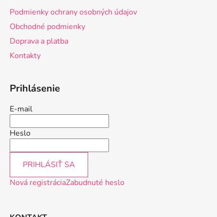
ä
Podmienky ochrany osobných údajov
t
Obchodné podmienky
i
Doprava a platba
e
Kontakty
Prihlásenie
E-mail
Heslo
PRIHLÁSIŤ SA
Nová registrácia
Zabudnuté heslo