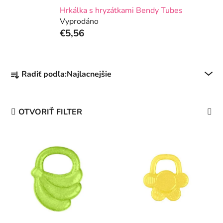
Hrkálka s hryzátkami Bendy Tubes
Vyprodáno
€5,56
R
Radiť podľa:
Najlacnejšie
a
d
e
OTVORIŤ FILTER
n
i
V
e
ý
p
p
r
i
o
s
d
p
u
r
k