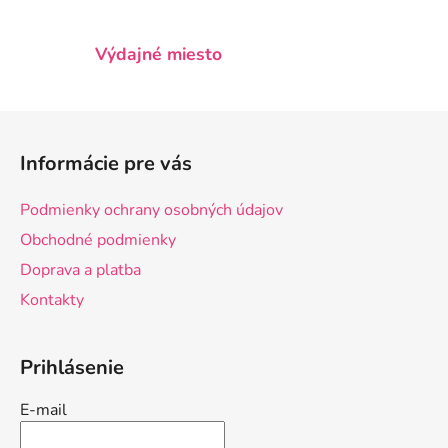
i
s
u
Výdajné miesto
Z
á
Informácie pre vás
p
ä
Podmienky ochrany osobných údajov
t
Obchodné podmienky
i
Doprava a platba
e
Kontakty
Prihlásenie
E-mail