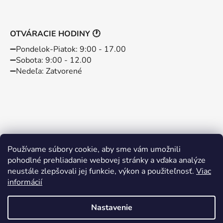
OTVÁRACIE HODINY 🕐
➖️Pondelok-Piatok: 9:00 - 17.00
➖️Sobota: 9:00 - 12.00
➖️Nedeľa: Zatvorené
Používame súbory cookie, aby sme vám umožnili
pohodlné prehliadanie webovej stránky a vďaka analýze
neustále zlepšovali jej funkcie, výkon a použiteľnosť.
Viac
informácií
Instagram
Facebook
Nastavenie