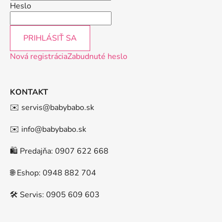
Heslo
PRIHLÁSIŤ SA
Nová registrácia
Zabudnuté heslo
KONTAKT
✉️ servis@babybabo.sk
✉️ info@babybabo.sk
🛍️ Predajňa: 0907 622 668
🌐 Eshop: 0948 882 704
🛠️ Servis: 0905 609 603