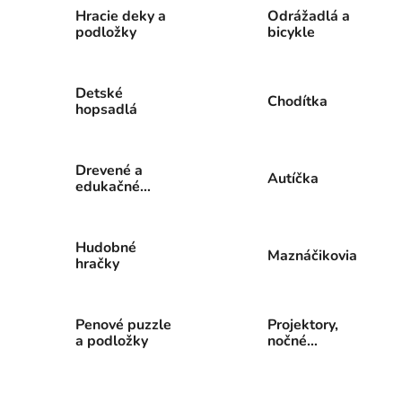
Hracie deky a
Odrážadlá a
podložky
bicykle
Detské
Chodítka
hopsadlá
Drevené a
Autíčka
edukačné
hračky
Hudobné
Maznáčikovia
hračky
Penové puzzle
Projektory,
a podložky
nočné
svetielka a
senzory plaču