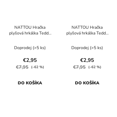
NATTOU Hračka
NATTOU Hračka
plyšová hrkálka Teddy
plyšová hrkálka Teddy
medvedík 14 cm, 0m+
nosorožec 14 cm, 0m+
Doprodej
(>5 ks)
Doprodej
(>5 ks)
€2,95
€2,95
€7,95
€7,95
(–62 %)
(–62 %)
DO KOŠÍKA
DO KOŠÍKA