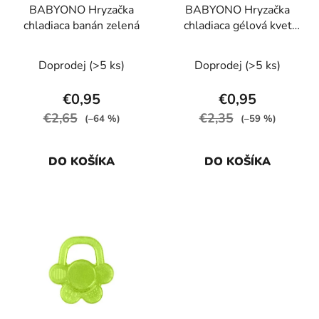
BABYONO Hryzačka
BABYONO Hryzačka
o
t
chladiaca banán zelená
chladiaca gélová kvet
d
o
žltá
u
v
Doprodej
(>5 ks)
Doprodej
(>5 ks)
k
t
€0,95
€0,95
o
€2,65
€2,35
(–64 %)
(–59 %)
v
DO KOŠÍKA
DO KOŠÍKA