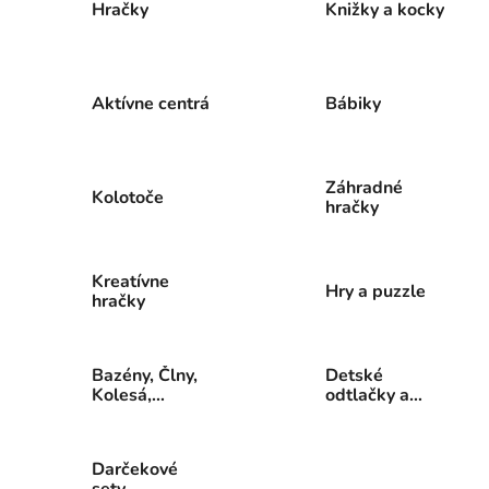
Hračky
Knižky a kocky
Aktívne centrá
Bábiky
Záhradné
Kolotoče
hračky
Kreatívne
Hry a puzzle
hračky
Bazény, Člny,
Detské
Kolesá,
odtlačky a
Nafukovačky
farby
Darčekové
sety