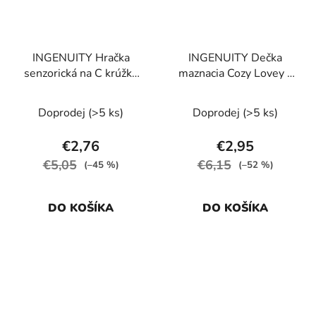
INGENUITY Hračka
INGENUITY Dečka
senzorická na C krúžku
maznacia Cozy Lovey –
Crinklet™ mýval Deni
Deni™ 0m+
0m+
Doprodej
(>5 ks)
Doprodej
(>5 ks)
€2,76
€2,95
€5,05
€6,15
(–45 %)
(–52 %)
DO KOŠÍKA
DO KOŠÍKA