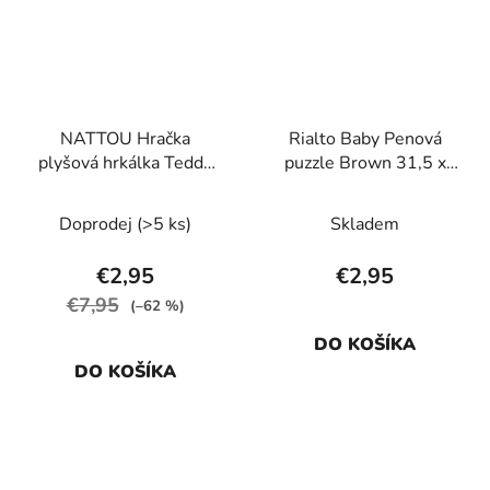
NATTOU Hračka
Rialto Baby Penová
plyšová hrkálka Teddy
puzzle Brown 31,5 x
žirafa 14 cm, 0m+
31,5 x 1,4 cm, 1ks
Doprodej
(>5 ks)
Skladem
€2,95
€2,95
€7,95
(–62 %)
DO KOŠÍKA
DO KOŠÍKA