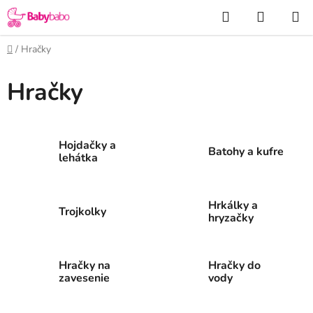
Prejsť
Hľadať
NÁKUP
na
KOŠÍK
obsah
Domov
/
Hračky
Hračky
Hojdačky a
Batohy a kufre
lehátka
Hrkálky a
Trojkolky
hryzačky
Hračky na
Hračky do
zavesenie
vody