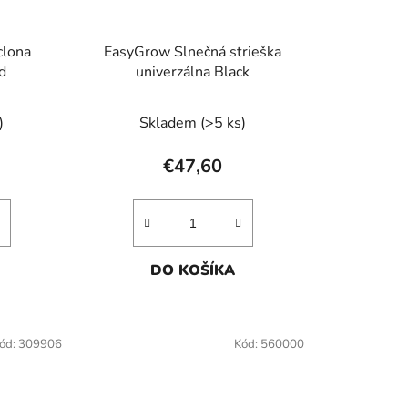
clona
EasyGrow Slnečná strieška
d
univerzálna Black
)
Skladem
(>5 ks)
€47,60
DO KOŠÍKA
ód:
309906
Kód:
560000