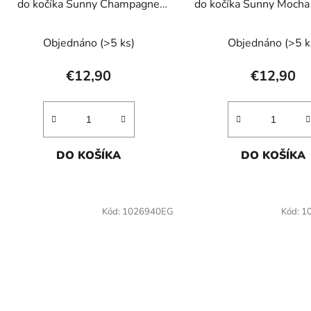
do kočíka Sunny Champagne
do kočíka Sunny Moch
k
Shower
t
Objednáno
(>5 ks)
Objednáno
(>5 k
o
v
€12,90
€12,90
DO KOŠÍKA
DO KOŠÍKA
Kód:
1026940EG
Kód:
1