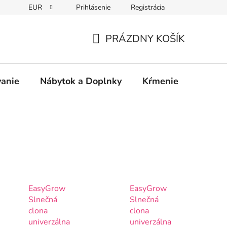
EUR
Prihlásenie
Registrácia
PRÁZDNY KOŠÍK
NÁKUPNÝ
KOŠÍK
vanie
Nábytok a Doplnky
Kŕmenie
Bezpe
EasyGrow
EasyGrow
Slnečná
Slnečná
clona
clona
univerzálna
univerzálna