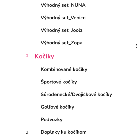
Výhodný set_NUNA
l
Výhodný set_Venicci
Výhodný set_Joolz
Výhodný set_Zopa
Kočíky
Kombinované kočíky
Športové kočíky
i
Súrodenecké/Dvojičkové kočíky
Golfové kočíky
Podvozky
Doplnky ku kočíkom