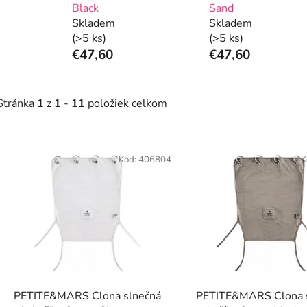
Black
Sand
Skladem
Skladem
(>5 ks)
(>5 ks)
€47,60
€47,60
Stránka
1
z
1
-
11
položiek celkom
V
ý
Kód:
406804
K
p
s
p
r
o
d
PETITE&MARS Clona slnečná
PETITE&MARS Clona 
u