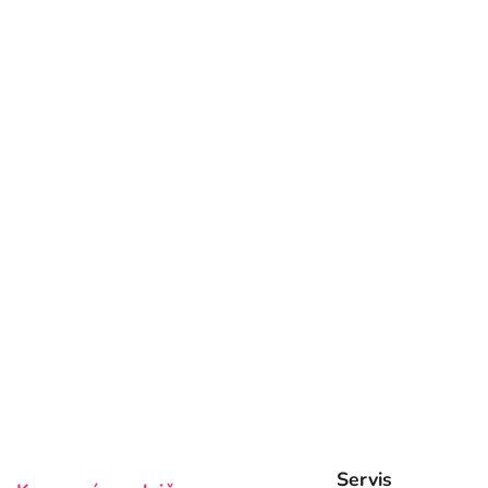
s
u
Servis