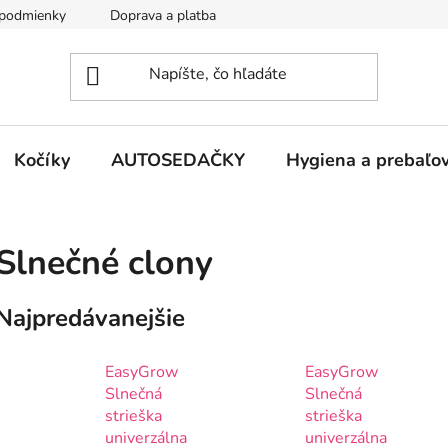
podmienky
Doprava a platba
Kontakty
Kočíky
AUTOSEDAČKY
Hygiena a prebaľo
Slnečné clony
Najpredávanejšie
EasyGrow
EasyGrow
Slnečná
Slnečná
strieška
strieška
univerzálna
univerzálna