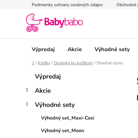
Prejsť
Podmienky ochrany osobných údajov
Obchodné 
na
obsah
Výpredaj
Akcie
Výhodné sety
Domov
/
Kočíky
/
Doplnky ku kočíkom
/
Slnečné clony
B
K
Preskočiť
Výpredaj
a
kategórie
o
t
č
Akcie
e
n
g
ý
Výhodné sety
ó
p
r
Výhodný set_Maxi-Cosi
i
a
e
n
Výhodný set_Moon
e