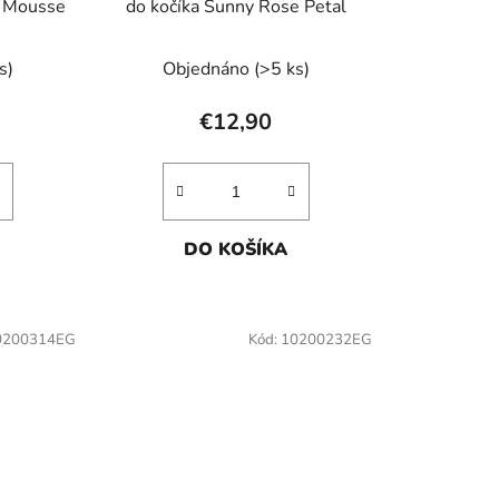
k
a Mousse
do kočíka Sunny Rose Petal
t
o
s)
Objednáno
(>5 ks)
v
€12,90
DO KOŠÍKA
0200314EG
Kód:
10200232EG