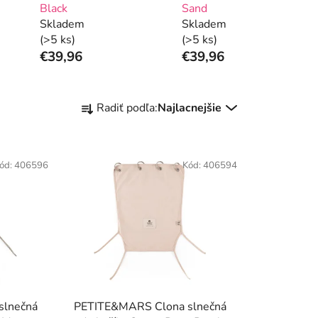
Black
Sand
Skladem
Skladem
(>5 ks)
(>5 ks)
€39,96
€39,96
R
Radiť podľa:
Najlacnejšie
a
d
e
ód:
406596
Kód:
406594
n
i
e
p
r
o
d
u
slnečná
PETITE&MARS Clona slnečná