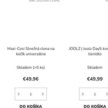
Kód:
1021057110MC
K
Maxi-Cosi Slnečná clona na
JOOLZ | Joolz Day5 ko
kočík univerzálna
tienidlo
Skladem
(>5 ks)
Skladem
€49,96
€49,99
DO KOŠÍKA
DO KOŠÍKA