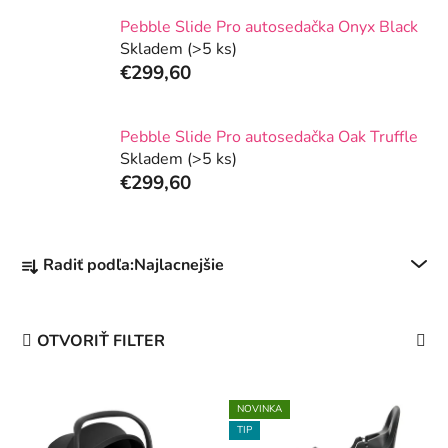
Pebble Slide Pro autosedačka Onyx Black
Skladem
(>5 ks)
€299,60
Pebble Slide Pro autosedačka Oak Truffle
Skladem
(>5 ks)
€299,60
R
Radiť podľa:
Najlacnejšie
a
d
e
OTVORIŤ FILTER
n
i
V
e
NOVINKA
ý
p
TIP