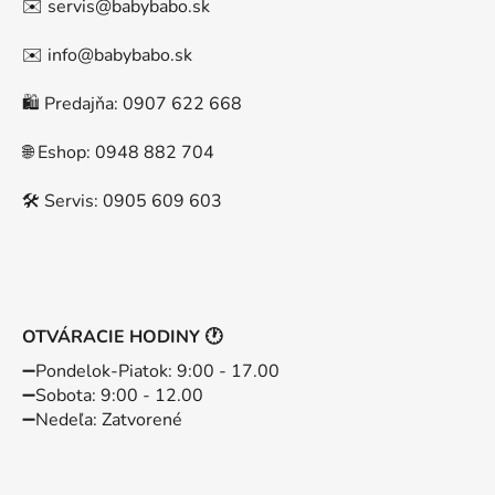
✉️ servis@babybabo.sk
✉️ info@babybabo.sk
🛍️ Predajňa: 0907 622 668
🌐 Eshop: 0948 882 704
🛠️ Servis: 0905 609 603
OTVÁRACIE HODINY 🕐
➖️Pondelok-Piatok: 9:00 - 17.00
➖️Sobota: 9:00 - 12.00
➖️Nedeľa: Zatvorené