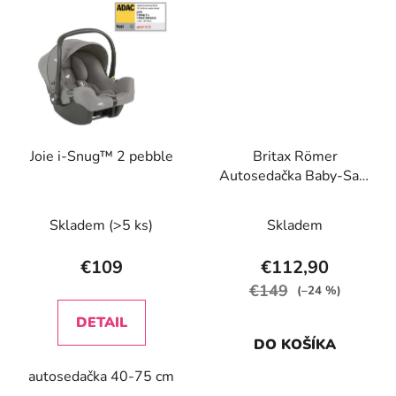
Joie i-Snug™ 2 pebble
Britax Römer
Autosedačka Baby-Safe
Core, Frost Grey
Skladem
(>5 ks)
Skladem
€109
€112,90
€149
(–24 %)
DETAIL
DO KOŠÍKA
autosedačka 40-75 cm