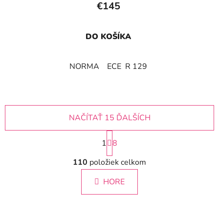
€145
DO KOŠÍKA
NORMA ECE R 129
NAČÍTAŤ 15 ĎALŠÍCH
S
1
t
8
r
O
á
110
položiek celkom
v
n
l
k
HORE
á
o
d
v
a
a
c
n