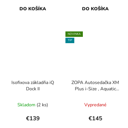
DO KOŠÍKA
DO KOŠÍKA
NOVINKA
TIP
Isofixova základňa iQ
ZOPA Autosedačka XM
Dock II
Plus i-Size , Aquatic
Green
Skladom
(2 ks)
Vypredané
€139
€145