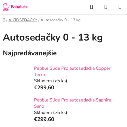
Prejsť
Hľadať
NÁKUP
na
KOŠÍK
obsah
Domov
/
AUTOSEDAČKY
/
Autosedačky 0 - 13 kg
Autosedačky 0 - 13 kg
Najpredávanejšie
Pebble Slide Pro autosedačka Copper
Terra
Skladem
(>5 ks)
€299,60
Pebble Slide Pro autosedačka Saphire
Sand
Skladem
(>5 ks)
€299,60