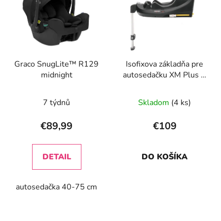
p
r
i
o
s
d
p
u
r
k
Graco SnugLite™ R129
Isofixova základňa pre
o
t
midnight
autosedačku XM Plus i-
d
o
Size, Black
u
v
7 týdnů
Skladom
(4 ks)
k
t
€89,99
€109
o
v
DETAIL
DO KOŠÍKA
autosedačka 40-75 cm