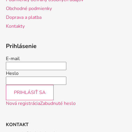
t
Obchodné podmienky
i
Doprava a platba
e
Kontakty
Prihlásenie
E-mail
Heslo
PRIHLÁSIŤ SA
Nová registrácia
Zabudnuté heslo
KONTAKT