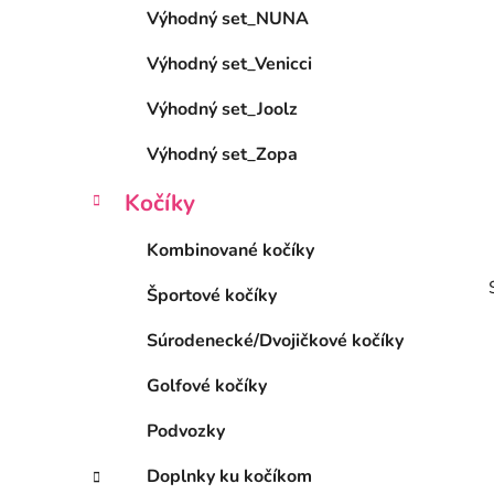
Výhodný set_NUNA
l
Výhodný set_Venicci
Výhodný set_Joolz
Výhodný set_Zopa
Kočíky
Kombinované kočíky
Športové kočíky
Súrodenecké/Dvojičkové kočíky
Golfové kočíky
Podvozky
i
Doplnky ku kočíkom