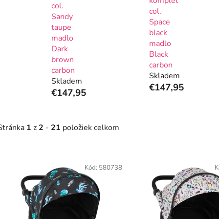
komplet
col.
col.
Sandy
Space
taupe
black
madlo
madlo
Dark
Black
brown
carbon
carbon
Skladem
Skladem
€147,95
€147,95
Stránka
1
z
2
-
21
položiek celkom
V
ý
Kód:
580738
K
p
s