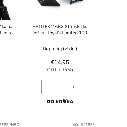
r
o
d
u
ška na
PETITE&MARS Strieška ku
k
 Limited
kočíku Royal3 Limited 100
t
Jellyfish
o
)
Doprodej
(>5 ks)
v
€14,95
€70
(–78 %)
DO KOŠÍKA
ETPSUNRO
Kód:
561973