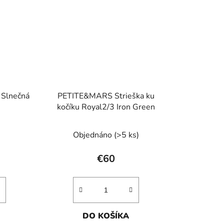
Slnečná
PETITE&MARS Strieška ku
kočíku Royal2/3 Iron Green
Objednáno
(>5 ks)
€60
DO KOŠÍKA