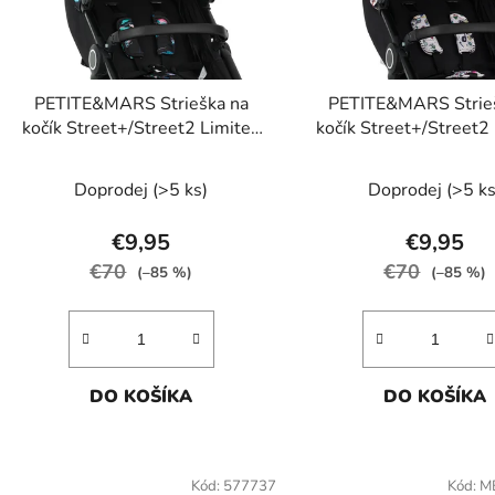
p
r
o
d
PETITE&MARS Strieška na
PETITE&MARS Strie
u
kočík Street+/Street2 Limited
kočík Street+/Street2
k
100 Jellyfish
100 Tattoo
t
Doprodej
(>5 ks)
Doprodej
(>5 ks
o
v
€9,95
€9,95
€70
€70
(–85 %)
(–85 %)
DO KOŠÍKA
DO KOŠÍKA
Kód:
577737
Kód:
M