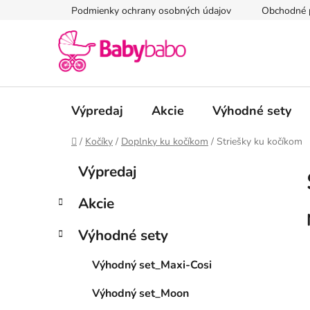
Prejsť
Podmienky ochrany osobných údajov
Obchodné 
na
obsah
Výpredaj
Akcie
Výhodné sety
Domov
/
Kočíky
/
Doplnky ku kočíkom
/
Striešky ku kočíkom
B
K
Preskočiť
Výpredaj
a
kategórie
o
t
č
Akcie
e
n
g
ý
Výhodné sety
ó
p
r
Výhodný set_Maxi-Cosi
i
a
e
n
Výhodný set_Moon
e