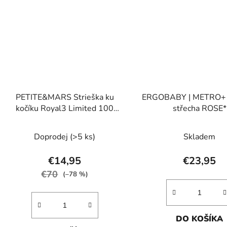
PETITE&MARS Strieška ku
ERGOBABY | METRO+ 
kočíku Royal3 Limited 100
střecha ROSE*
Tattoo
Doprodej
(>5 ks)
Skladem
€14,95
€23,95
€70
(–78 %)
DO KOŠÍKA