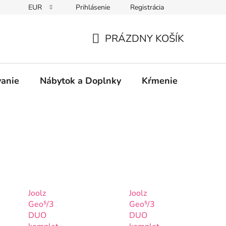
EUR
Prihlásenie
Registrácia
PRÁZDNY KOŠÍK
NÁKUPNÝ
KOŠÍK
vanie
Nábytok a Doplnky
Kŕmenie
Bezpe
Joolz
Joolz
Geo⁵/3
Geo⁵/3
DUO
DUO