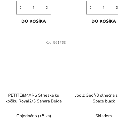
DO KOŠÍKA
DO KOŠÍKA
Kód:
561763
PETITE&MARS Strieška ku
Joolz Geo⁵/3 slnečná s
kočíku Royal2/3 Sahara Beige
Space black
Objednáno
(>5 ks)
Skladem