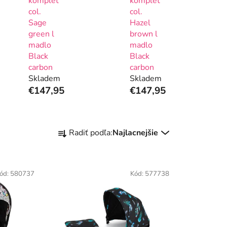
komplet
komplet
col.
col.
Sage
Hazel
green l
brown l
madlo
madlo
Black
Black
carbon
carbon
Skladem
Skladem
€147,95
€147,95
R
Radiť podľa:
Najlacnejšie
a
d
e
ód:
580737
Kód:
577738
n
i
e
p