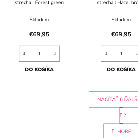
strecha l Forest green
strecha l Hazel b
Skladem
Skladem
€69,95
€69,95
DO KOŠÍKA
DO KOŠÍKA
NAČÍTAŤ 6 ĎALŠ
S
1
t
2
O
r
v
á
l
HORE
n