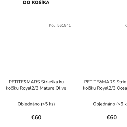
DO KOŠÍKA
Kód:
561841
K
PETITE&MARS Strieška ku
PETITE&MARS Strie
kočíku Royal2/3 Mature Olive
kočíku Royal2/3 Oce
Objednáno
(>5 ks)
Objednáno
(>5 k
€60
€60