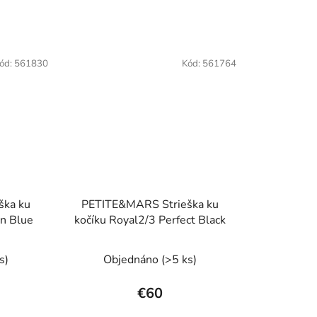
ód:
561830
Kód:
561764
ška ku
PETITE&MARS Strieška ku
an Blue
kočíku Royal2/3 Perfect Black
s)
Objednáno
(>5 ks)
€60