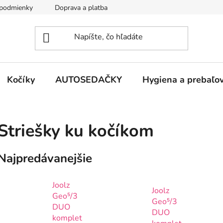
podmienky
Doprava a platba
Kontakty
Kočíky
AUTOSEDAČKY
Hygiena a prebaľo
Striešky ku kočíkom
Najpredávanejšie
Joolz
Joolz
Geo⁵/3
Geo⁵/3
DUO
DUO
komplet