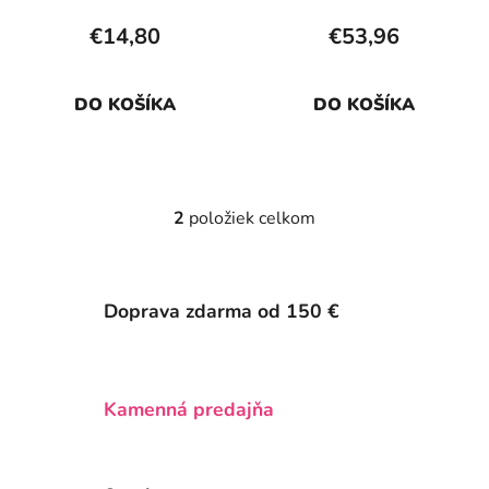
t
€14,80
€53,96
o
v
DO KOŠÍKA
DO KOŠÍKA
2
položiek celkom
O
v
l
á
Doprava zdarma od 150 €
d
a
c
i
Kamenná predajňa
e
p
r