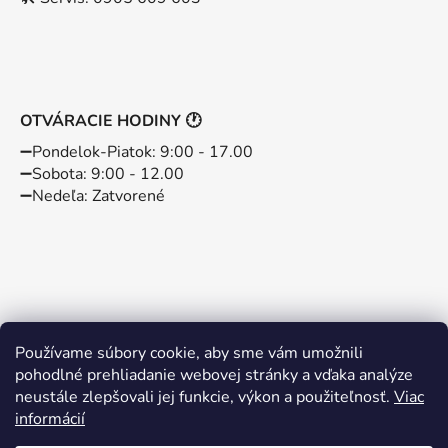
OTVÁRACIE HODINY 🕐
➖️Pondelok-Piatok: 9:00 - 17.00
➖️Sobota: 9:00 - 12.00
➖️Nedeľa: Zatvorené
Používame súbory cookie, aby sme vám umožnili
pohodlné prehliadanie webovej stránky a vďaka analýze
neustále zlepšovali jej funkcie, výkon a použiteľnosť.
Viac
informácií