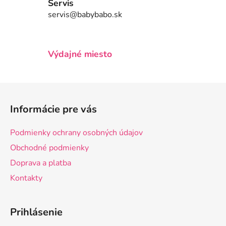
v
Servis
k
servis@babybabo.sk
y
v
ý
Výdajné miesto
p
i
s
Z
u
á
Informácie pre vás
p
ä
Podmienky ochrany osobných údajov
t
Obchodné podmienky
i
Doprava a platba
e
Kontakty
Prihlásenie