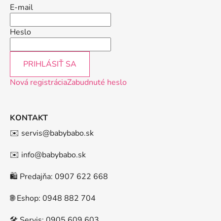
E-mail
Heslo
PRIHLÁSIŤ SA
Nová registrácia
Zabudnuté heslo
KONTAKT
✉️ servis@babybabo.sk
✉️ info@babybabo.sk
🛍️ Predajňa: 0907 622 668
🌐 Eshop: 0948 882 704
🛠️ Servis: 0905 609 603