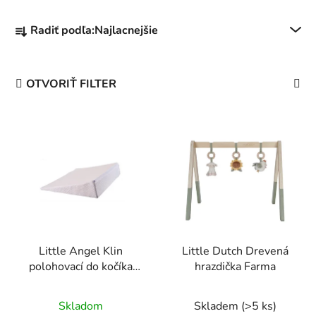
R
Radiť podľa:
Najlacnejšie
a
d
e
OTVORIŤ FILTER
n
i
V
e
ý
p
p
r
i
o
s
d
p
u
r
k
Little Angel Klin
Little Dutch Drevená
o
t
polohovací do kočíka
hrazdička Farma
d
o
30x37x7cm - biely
u
v
Skladom
Skladem
(>5 ks)
k