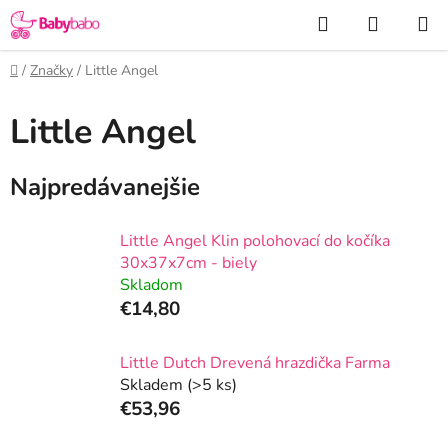
Prejsť
Hľadať
NÁKUP
na
KOŠÍK
obsah
Domov
/
Značky
/
Little Angel
Little Angel
Najpredávanejšie
Little Angel Klin polohovací do kočíka
30x37x7cm - biely
Skladom
€14,80
Little Dutch Drevená hrazdička Farma
Skladem
(>5 ks)
€53,96