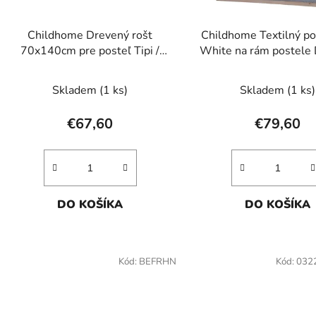
o
d
Childhome Drevený rošt
Childhome Textilný po
u
70x140cm pre posteľ Tipi /
White na rám postele
k
Domček
70x140cm
t
Skladem
(1 ks)
Skladem
(1 ks)
o
v
€67,60
€79,60
DO KOŠÍKA
DO KOŠÍKA
Kód:
BEFRHN
Kód:
032