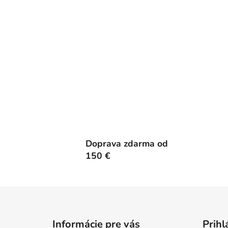
Doprava zdarma od
150 €
Z
á
Informácie pre vás
Prihl