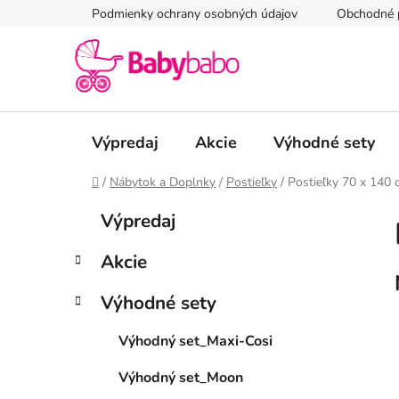
Prejsť
Podmienky ochrany osobných údajov
Obchodné 
na
obsah
Výpredaj
Akcie
Výhodné sety
Domov
/
Nábytok a Doplnky
/
Postieľky
/
Postieľky 70 x 140 
B
K
Preskočiť
Výpredaj
a
kategórie
o
t
č
Akcie
e
n
g
ý
Výhodné sety
ó
p
r
Výhodný set_Maxi-Cosi
i
a
e
n
Výhodný set_Moon
e