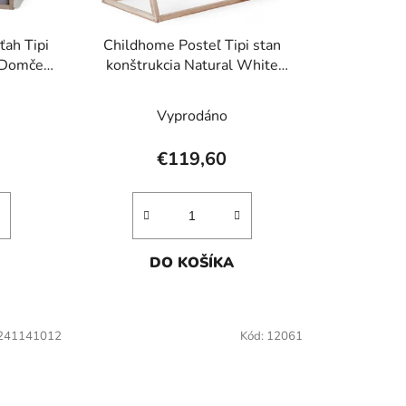
d
u
ťah Tipi
Childhome Posteľ Tipi stan
k
 Domček
konštrukcia Natural White
t
70x140cm
o
Vyprodáno
v
€119,60
DO KOŠÍKA
241141012
Kód:
12061