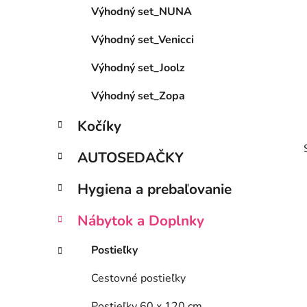
Výhodný set_NUNA
l
Výhodný set_Venicci
Výhodný set_Joolz
Výhodný set_Zopa
Kočíky
AUTOSEDAČKY
Hygiena a prebaľovanie
Nábytok a Doplnky
i
Postieľky
Cestovné postieľky
Postieľky 60 x 120 cm