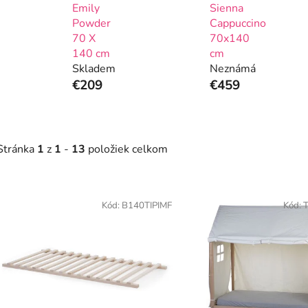
Emily
Sienna
Powder
Cappuccino
70 X
70x140
140 cm
cm
Skladem
Neznámá
€209
€459
Stránka
1
z
1
-
13
položiek celkom
V
ý
Kód:
B140TIPIMF
Kód:
p
s
p
r