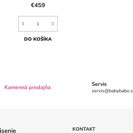
€459
DO KOŠÍKA
O
v
l
á
Servis
Kamenná predajňa
d
servis@babybabo.s
a
c
i
e
p
r
KONTAKT
ásenie