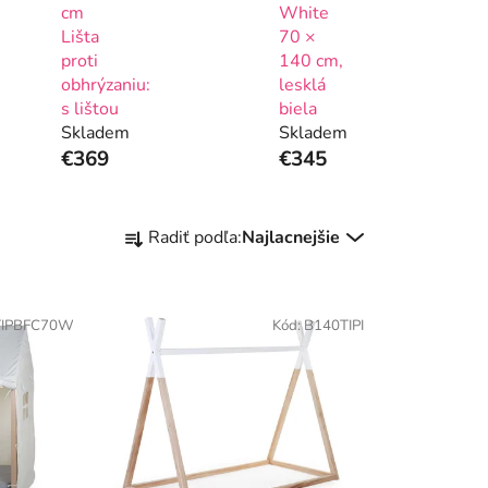
cm
White
Lišta
70 ×
proti
140 cm,
obhrýzaniu:
lesklá
s lištou
biela
Skladem
Skladem
€369
€345
R
Radiť podľa:
Najlacnejšie
a
d
e
TIPBFC70W
Kód:
B140TIPI
n
i
e
p
r
o