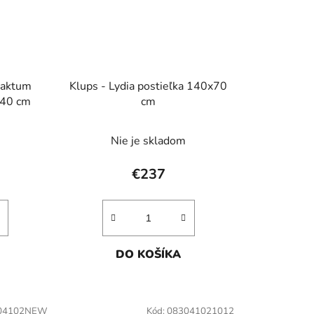
 Faktum
Klups - Lydia postieľka 140x70
140 cm
cm
Nie je skladom
€237
DO KOŠÍKA
04102NEW
Kód:
083041021012