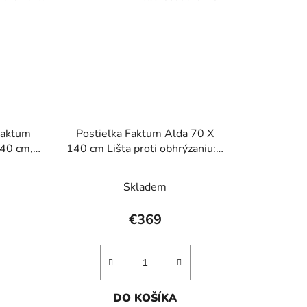
 Faktum
Postieľka Faktum Alda 70 X
140 cm,
140 cm Lišta proti obhrýzaniu: s
lištou
Skladem
€369
DO KOŠÍKA