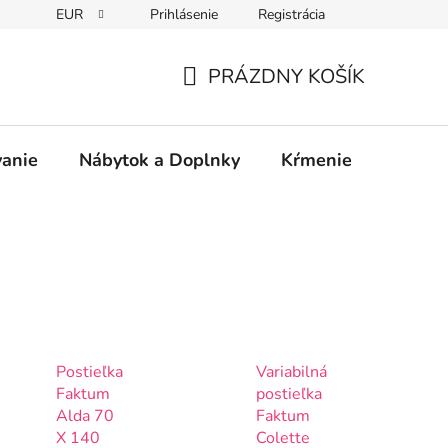
EUR
Prihlásenie
Registrácia
PRÁZDNY KOŠÍK
NÁKUPNÝ
KOŠÍK
vanie
Nábytok a Doplnky
Kŕmenie
Bezpe
Postieľka
Variabilná
Faktum
postieľka
Alda 70
Faktum
X 140
Colette