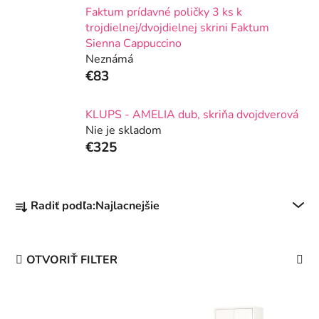
Faktum prídavné poličky 3 ks k
trojdielnej/dvojdielnej skrini Faktum
Sienna Cappuccino
Neznámá
€83
KLUPS - AMELIA dub, skriňa dvojdverová
Nie je skladom
€325
R
Radiť podľa:
Najlacnejšie
a
d
e
OTVORIŤ FILTER
n
i
V
e