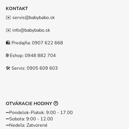
KONTAKT
✉️ servis@babybabo.sk
✉️ info@babybabo.sk
🛍️ Predajňa: 0907 622 668
🌐 Eshop: 0948 882 704
🛠️ Servis: 0905 609 603
OTVÁRACIE HODINY 🕐
➖️Pondelok-Piatok: 9:00 - 17.00
➖️Sobota: 9:00 - 12.00
➖️Nedeľa: Zatvorené