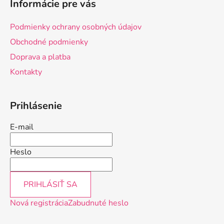
Informácie pre vás
p
ä
Podmienky ochrany osobných údajov
t
Obchodné podmienky
i
Doprava a platba
e
Kontakty
Prihlásenie
E-mail
Heslo
PRIHLÁSIŤ SA
Nová registrácia
Zabudnuté heslo