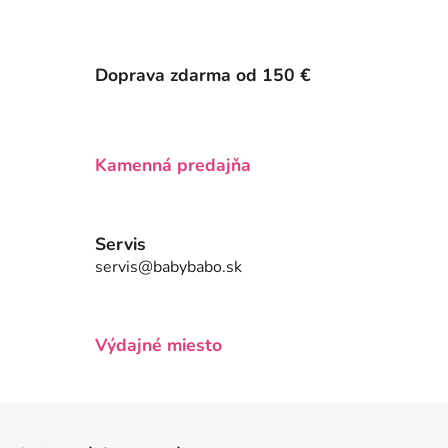
O
v
l
á
Doprava zdarma od 150 €
d
a
c
i
Kamenná predajňa
e
p
r
v
Servis
k
servis@babybabo.sk
y
v
ý
Výdajné miesto
p
i
s
Z
u
á