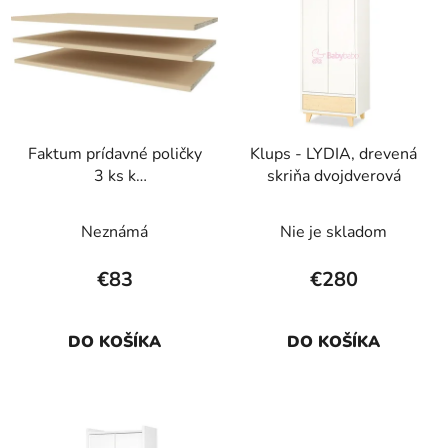
ý
p
p
r
i
o
s
d
p
u
r
k
Faktum prídavné poličky
Klups - LYDIA, drevená
o
t
3 ks k
skriňa dvojdverová
d
o
trojdielnej/dvojdielnej
u
v
skrini Faktum Sienna
Neznámá
Nie je skladom
k
Cappuccino
t
€83
€280
o
v
DO KOŠÍKA
DO KOŠÍKA