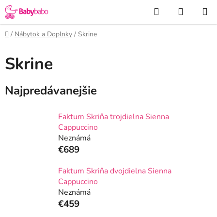
Prejsť
Hľadať
NÁKUP
na
KOŠÍK
obsah
Domov
/
Nábytok a Doplnky
/
Skrine
Skrine
Najpredávanejšie
Faktum Skriňa trojdielna Sienna
Cappuccino
Neznámá
€689
Faktum Skriňa dvojdielna Sienna
Cappuccino
Neznámá
€459