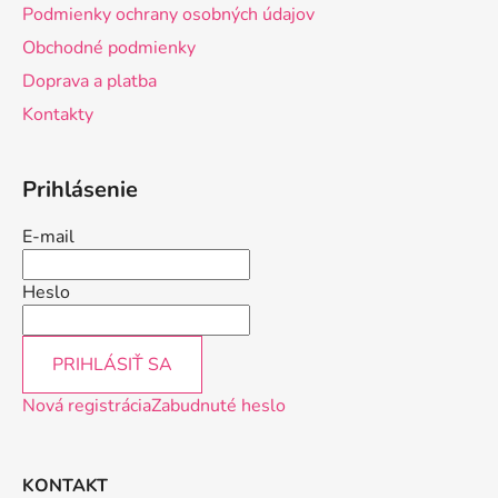
ä
Podmienky ochrany osobných údajov
t
Obchodné podmienky
i
Doprava a platba
e
Kontakty
Prihlásenie
E-mail
Heslo
PRIHLÁSIŤ SA
Nová registrácia
Zabudnuté heslo
KONTAKT