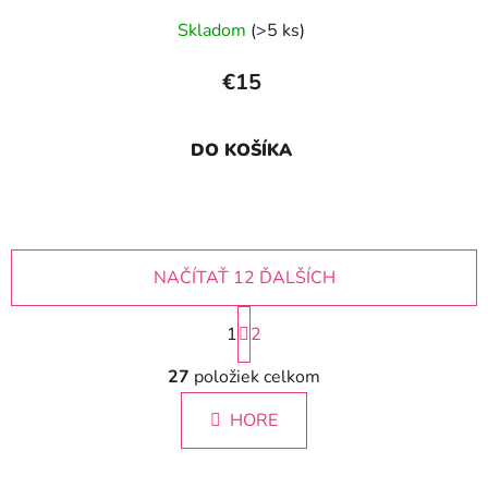
Skladom
(>5 ks)
€15
DO KOŠÍKA
NAČÍTAŤ 12 ĎALŠÍCH
S
1
t
2
r
O
á
27
položiek celkom
v
n
l
k
HORE
á
o
d
v
a
a