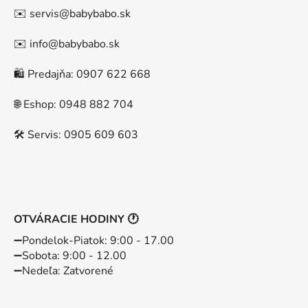
✉️ servis@babybabo.sk
✉️ info@babybabo.sk
🛍️ Predajňa: 0907 622 668
🌐 Eshop: 0948 882 704
🛠️ Servis: 0905 609 603
OTVÁRACIE HODINY 🕐
➖️Pondelok-Piatok: 9:00 - 17.00
➖️Sobota: 9:00 - 12.00
➖️Nedeľa: Zatvorené