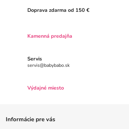
c
n
i
i
Doprava zdarma od 150 €
e
e
p
r
v
Kamenná predajňa
k
y
v
Servis
ý
servis@babybabo.sk
p
i
s
u
Výdajné miesto
Z
á
Informácie pre vás
p