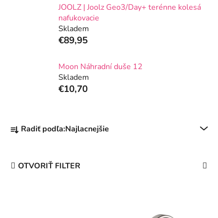
JOOLZ | Joolz Geo3/Day+ terénne kolesá
nafukovacie
Skladem
€89,95
Moon Náhradní duše 12
Skladem
€10,70
R
Radiť podľa:
Najlacnejšie
a
d
e
OTVORIŤ FILTER
n
i
V
e
ý
p