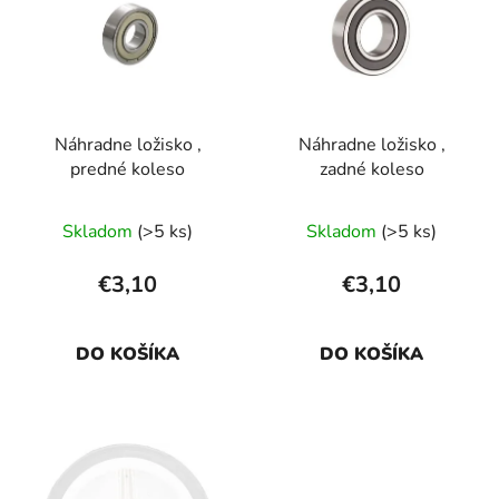
p
r
i
o
s
d
p
u
r
k
Náhradne ložisko ,
Náhradne ložisko ,
o
t
predné koleso
zadné koleso
d
o
u
v
Skladom
(>5 ks)
Skladom
(>5 ks)
k
t
€3,10
€3,10
o
v
DO KOŠÍKA
DO KOŠÍKA