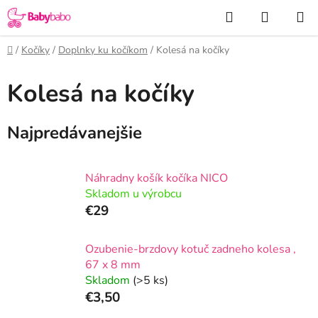
Prejsť
Hľadať
NÁKUP
na
KOŠÍK
obsah
Domov
/
Kočíky
/
Doplnky ku kočíkom
/
Kolesá na kočíky
Kolesá na kočíky
Najpredávanejšie
Náhradny košík kočíka NICO
Skladom u výrobcu
€29
Ozubenie-brzdovy kotuč zadneho kolesa ,
67 x 8 mm
Skladom
(>5 ks)
€3,50