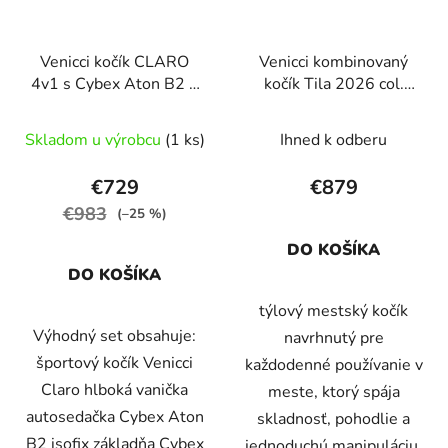
Venicci kočík CLARO
Venicci kombinovaný
4v1 s Cybex Aton B2 +
kočík Tila 2026 col.
základňa, Vanilla
Latte
Skladom u výrobcu
(1 ks)
Ihned k odberu
€729
€879
€983
(–25 %)
DO KOŠÍKA
DO KOŠÍKA
týlový mestský kočík
Výhodný set obsahuje:
navrhnutý pre
športový kočík Venicci
každodenné používanie v
Claro hlboká vanička
meste, ktorý spája
autosedačka Cybex Aton
skladnosť, pohodlie a
B2 isofix základňa Cybex
jednoduchú manipuláciu.