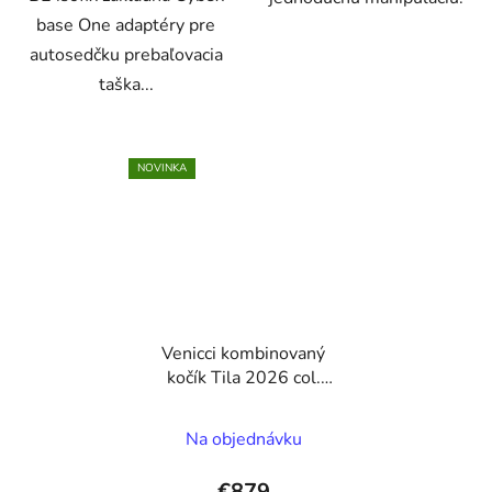
base One adaptéry pre
autosedčku prebaľovacia
taška...
NOVINKA
Venicci kombinovaný
kočík Tila 2026 col.
Noce
Na objednávku
€879