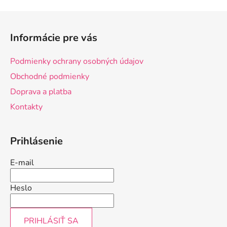
Z
á
Informácie pre vás
p
ä
Podmienky ochrany osobných údajov
t
Obchodné podmienky
i
Doprava a platba
e
Kontakty
Prihlásenie
E-mail
Heslo
PRIHLÁSIŤ SA