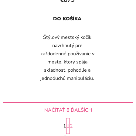
DO KOŠÍKA
Štýlový mestský kočík
navrhnutý pre
každodenné používanie v
meste, ktorý spája
skladnosť, pohodlie a
jednoduchú manipuláciu.
NAČÍTAŤ 8 ĎALŠÍCH
S
1
t
2
r
O