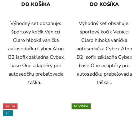
DO KOŠÍKA
DO KOŠÍKA
Výhodný set obsahuje:
Výhodný set obsahuje:
športový kočík Venicci
športový kočík Venicci
Claro hlboká vanička
Claro hlboká vanička
autosedačka Cybex Aton
autosedačka Cybex Aton
B2 isofix základňa Cybex
B2 isofix základňa Cybex
base One adaptéry pre
base One adaptéry pre
autosedčku prebaľovacia
autosedčku prebaľovacia
taška...
taška...
AKCIA
NOVINKA
TIP