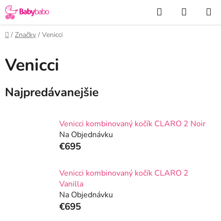
Prejsť
Hľadať
NÁKUP
na
KOŠÍK
obsah
Domov
/
Značky
/
Venicci
Venicci
Najpredávanejšie
Venicci kombinovaný kočík CLARO 2 Noir
Na Objednávku
€695
Venicci kombinovaný kočík CLARO 2
Vanilla
Na Objednávku
€695