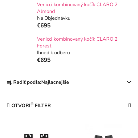
Venicci kombinovaný kočík CLARO 2
Almond
Na Objednávku
€695
Venicci kombinovaný kočík CLARO 2
Forest
Ihned k odberu
€695
R
Radiť podľa:
Najlacnejšie
a
d
e
OTVORIŤ FILTER
n
i
V
e
ý
p