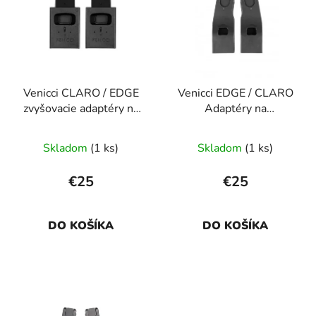
p
r
i
o
s
d
p
u
r
k
Venicci CLARO / EDGE
Venicci EDGE / CLARO
o
t
zvyšovacie adaptéry na
Adaptéry na
d
o
hlbokú vaničku
autosedačku
u
v
Skladom
(1 ks)
Skladom
(1 ks)
k
t
€25
€25
o
v
DO KOŠÍKA
DO KOŠÍKA