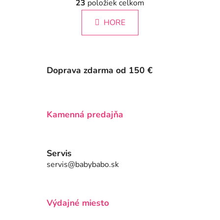
á
23
položiek celkom
v
n
l
k
HORE
á
o
d
v
a
a
c
n
i
i
Doprava zdarma od 150 €
e
e
p
r
v
Kamenná predajňa
k
y
v
Servis
ý
servis@babybabo.sk
p
i
s
u
Výdajné miesto