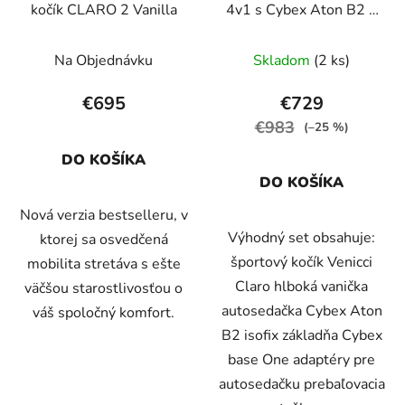
kočík CLARO 2 Vanilla
4v1 s Cybex Aton B2 +
základňa, Caramel
Na Objednávku
Skladom
(2 ks)
€695
€729
€983
(–25 %)
DO KOŠÍKA
DO KOŠÍKA
Nová verzia bestselleru, v
Výhodný set obsahuje:
ktorej sa osvedčená
športový kočík Venicci
mobilita stretáva s ešte
Claro hlboká vanička
väčšou starostlivosťou o
autosedačka Cybex Aton
váš spoločný komfort.
B2 isofix základňa Cybex
base One adaptéry pre
autosedačku prebaľovacia