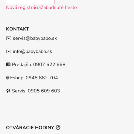
Nová registrácia
Zabudnuté heslo
KONTAKT
✉️ servis@babybabo.sk
✉️ info@babybabo.sk
🛍️ Predajňa: 0907 622 668
🌐 Eshop: 0948 882 704
🛠️ Servis: 0905 609 603
OTVÁRACIE HODINY 🕐