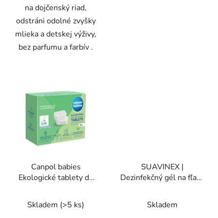
na dojčenský riad,
odstráni odolné zvyšky
mlieka a detskej výživy,
bez parfumu a farbív .
Canpol babies
SUAVINEX |
Ekologické tablety do
Dezinfekčný gél na fľaše
umývačky 30ks
a cumlíky 500 ml 2 ks
Skladem
(>5 ks)
Skladem