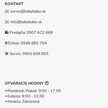
KONTAKT
✉️ servis@babybabo.sk
✉️ info@babybabo.sk
🛍️ Predajňa: 0907 622 668
🌐 Eshop: 0948 882 704
🛠️ Servis: 0905 609 603
OTVÁRACIE HODINY 🕐
➖️Pondelok-Piatok: 9:00 - 17.00
➖️Sobota: 9:00 - 12.00
➖️Nedeľa: Zatvorené