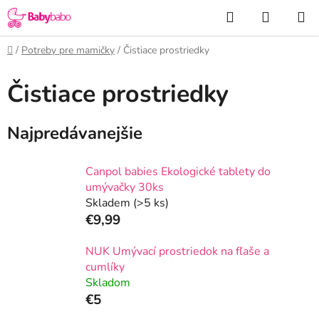
Prejsť
Hľadať
NÁKUP
na
KOŠÍK
obsah
Domov
/
Potreby pre mamičky
/
Čistiace prostriedky
Čistiace prostriedky
Najpredávanejšie
Canpol babies Ekologické tablety do
umývačky 30ks
Skladem
(>5 ks)
€9,99
NUK Umývací prostriedok na fľaše a
cumlíky
Skladom
€5