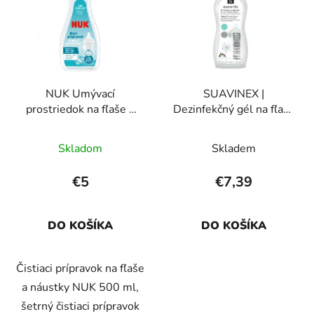
p
r
i
o
s
d
p
u
r
k
NUK Umývací
SUAVINEX |
o
t
prostriedok na fľaše a
Dezinfekčný gél na fľaše
d
o
cumlíky
a cumlíky
u
v
Skladom
Skladem
k
t
€5
€7,39
o
v
DO KOŠÍKA
DO KOŠÍKA
Čistiaci prípravok na fľaše
a náustky NUK 500 ml,
šetrný čistiaci prípravok