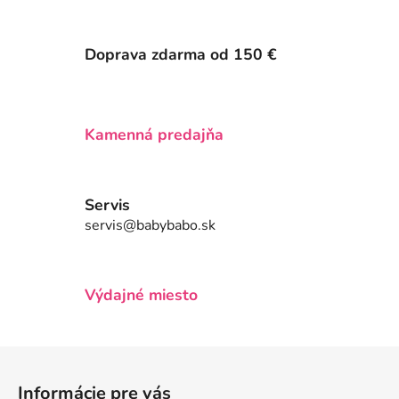
v
l
á
Doprava zdarma od 150 €
d
a
c
i
Kamenná predajňa
e
p
r
v
Servis
k
servis@babybabo.sk
y
v
ý
Výdajné miesto
p
i
s
Z
u
á
Informácie pre vás