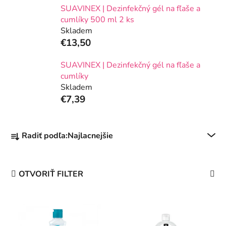
SUAVINEX | Dezinfekčný gél na fľaše a
cumlíky 500 ml 2 ks
Skladem
€13,50
SUAVINEX | Dezinfekčný gél na fľaše a
cumlíky
Skladem
€7,39
R
Radiť podľa:
Najlacnejšie
a
d
e
OTVORIŤ FILTER
n
i
V
e
ý
p