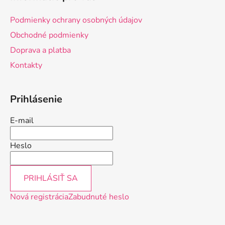
p
ä
Podmienky ochrany osobných údajov
t
Obchodné podmienky
i
Doprava a platba
e
Kontakty
Prihlásenie
E-mail
Heslo
PRIHLÁSIŤ SA
Nová registrácia
Zabudnuté heslo