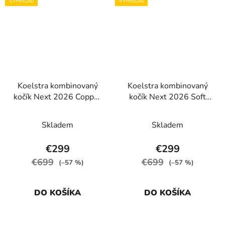
VÝPREDAJ
VÝPREDAJ
Koelstra kombinovaný
Koelstra kombinovaný
kočík Next 2026 Copper
kočík Next 2026 Soft
s balíčkom
grey melange s
príslušenstvo zadarmo!
balíčkom príslušenstvo
Skladem
Skladem
zadarmo!
€299
€299
€699
€699
(–57 %)
(–57 %)
DO KOŠÍKA
DO KOŠÍKA