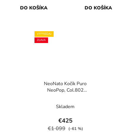
DO KOŠÍKA
DO KOŠÍKA
VÝPREDAJ
ZĽAVA
NeoNato Kočík Puro
NeoPop, Col.802
Dream Travel
Skladem
€425
€1 099
(–61 %)