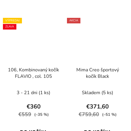
VÝPREDAJ
AKCIA
ZĽAVA
106, Kombinovaný kočík
Mima Creo športový
FLAVIO , col. 105
kočík Black
3 - 21 dni
(1 ks)
Skladem
(5 ks)
€360
€371,60
€559
€759,60
(–35 %)
(–51 %)