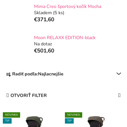
Mima Creo športový kočík Mocha
Skladem
(5 ks)
€371,60
Moon RELAXX EDITION-black
Na dotaz
€501,60
R
Radiť podľa:
Najlacnejšie
a
d
e
OTVORIŤ FILTER
n
i
V
e
NOVINKA
NOVINKA
ý
p
TIP
TIP