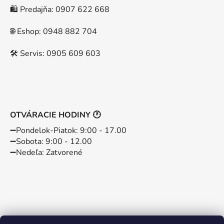
🛍️ Predajňa: 0907 622 668
🌐 Eshop: 0948 882 704
🛠️ Servis: 0905 609 603
OTVÁRACIE HODINY 🕐
➖️Pondelok-Piatok: 9:00 - 17.00
➖️Sobota: 9:00 - 12.00
➖️Nedeľa: Zatvorené