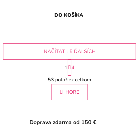
DO KOŠÍKA
NAČÍTAŤ 15 ĎALŠÍCH
S
1
t
4
r
O
á
53
položiek celkom
v
n
l
k
HORE
á
o
d
v
a
a
c
n
i
i
Doprava zdarma od 150 €
e
e
p