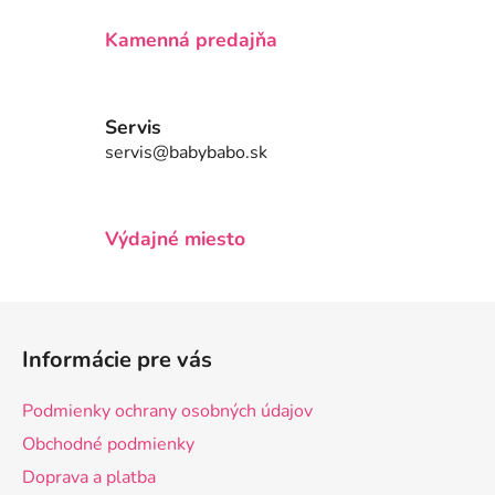
r
v
Kamenná predajňa
k
y
v
Servis
ý
servis@babybabo.sk
p
i
s
u
Výdajné miesto
Z
á
Informácie pre vás
p
ä
Podmienky ochrany osobných údajov
t
Obchodné podmienky
i
Doprava a platba
e