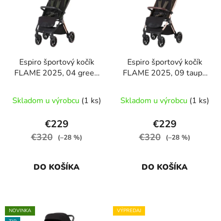
p
r
i
o
s
d
p
u
r
k
Espiro športový kočík
Espiro športový kočík
o
t
FLAME 2025, 04 green
FLAME 2025, 09 taupe
d
o
emerand
splendor
u
v
Skladom u výrobcu
(1 ks)
Skladom u výrobcu
(1 ks)
k
t
€229
€229
o
€320
€320
(–28 %)
(–28 %)
v
DO KOŠÍKA
DO KOŠÍKA
NOVINKA
VÝPREDAJ