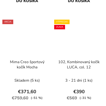
DO KOŠÍKA
DO KOŠÍKA
AKCIA
VÝPREDAJ
ZĽAVA
Mima Creo športový
102, Kombinovaný kočík
kočík Mocha
LUCA, col. 12
Skladem
(5 ks)
3 - 21 dni
(1 ks)
€371,60
€390
€759,60
€569
(–51 %)
(–31 %)