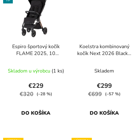
TIP
Espiro športový kočík
Koelstra kombinovaný
FLAME 2025, 10
kočík Next 2026 Black s
timeless black
balíčkom príslušenstvo
zadarmo!
Skladom u výrobcu
(1 ks)
Skladem
€229
€299
€320
€699
(–28 %)
(–57 %)
DO KOŠÍKA
DO KOŠÍKA