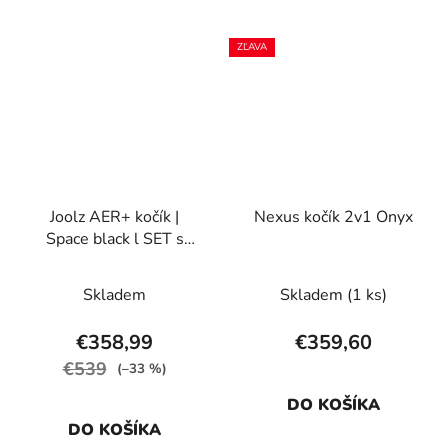
ZĽAVA
Joolz AER+ kočík |
Nexus kočík 2v1 Onyx
Space black l SET s
madlom a držiakom na
nápoj
Skladem
Skladem
(1 ks)
€358,99
€359,60
€539
(–33 %)
DO KOŠÍKA
DO KOŠÍKA