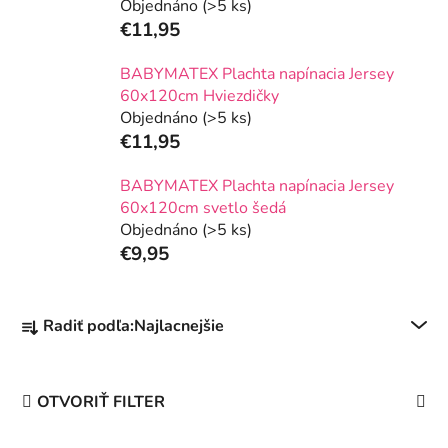
Objednáno
(>5 ks)
€11,95
BABYMATEX Plachta napínacia Jersey
60x120cm Hviezdičky
Objednáno
(>5 ks)
€11,95
BABYMATEX Plachta napínacia Jersey
60x120cm svetlo šedá
Objednáno
(>5 ks)
€9,95
R
Radiť podľa:
Najlacnejšie
a
d
e
OTVORIŤ FILTER
n
i