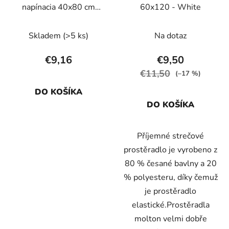
napínacia 40x80 cm
60x120 - White
Forest Adventure
Skladem
(>5 ks)
Na dotaz
€9,16
€9,50
€11,50
(–17 %)
DO KOŠÍKA
DO KOŠÍKA
Příjemné strečové
prostěradlo je vyrobeno z
80 % česané bavlny a 20
% polyesteru, díky čemuž
je prostěradlo
elastické.Prostěradla
molton velmi dobře