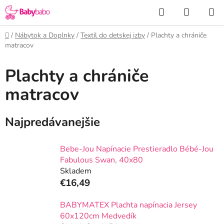
Prejsť
Hľadať
NÁKUP
na
KOŠÍK
obsah
Domov
/
Nábytok a Doplnky
/
Textil do detskej izby
/
Plachty a chrániče
matracov
Plachty a chrániče
matracov
Najpredávanejšie
Bebe-Jou Napínacie Prestieradlo Bébé-Jou
Fabulous Swan, 40x80
Skladem
€16,49
BABYMATEX Plachta napínacia Jersey
60x120cm Medvedík