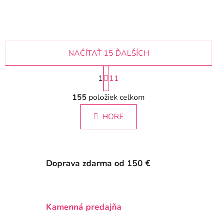
NAČÍTAŤ 15 ĎALŠÍCH
S
1
t
11
r
O
á
155
položiek celkom
v
n
l
k
HORE
á
o
d
v
a
a
c
n
i
i
Doprava zdarma od 150 €
e
e
p
r
v
Kamenná predajňa