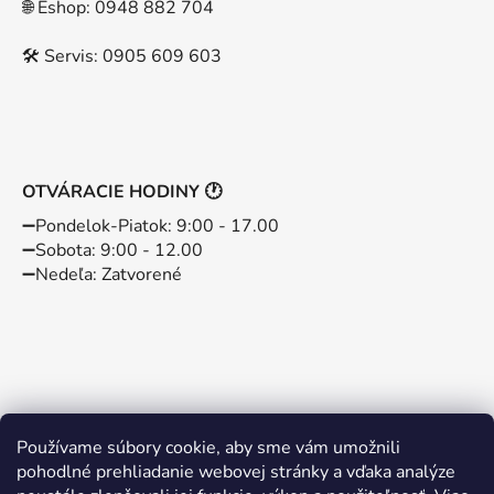
🌐 Eshop: 0948 882 704
🛠️ Servis: 0905 609 603
OTVÁRACIE HODINY 🕐
➖️Pondelok-Piatok: 9:00 - 17.00
➖️Sobota: 9:00 - 12.00
➖️Nedeľa: Zatvorené
Používame súbory cookie, aby sme vám umožnili
pohodlné prehliadanie webovej stránky a vďaka analýze