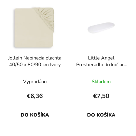
V
e
ý
p
p
r
i
o
s
d
p
u
r
k
Jollein Napínacia plachta
Little Angel
o
t
40/50 x 80/90 cm Ivory
Prestieradlo do kočiara
d
o
nepriepustné priedušné
u
v
- biela
Vyprodáno
Skladom
k
t
€6,36
€7,50
o
v
DO KOŠÍKA
DO KOŠÍKA