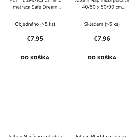
PETITE&MARS Chránič
Jollein Napínacia plachta
matraca Safe Dream
40/50 x 80/90 cm
120 x 60
Elephant Tales
Objednáno
(>5 ks)
Skladem
(>5 ks)
€7,95
€7,96
DO KOŠÍKA
DO KOŠÍKA
Jollein Napínacia plachta
Jollein Plachta napínacia