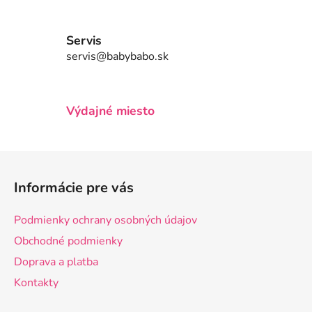
k
y
v
Servis
ý
servis@babybabo.sk
p
i
s
u
Výdajné miesto
Z
á
Informácie pre vás
p
ä
Podmienky ochrany osobných údajov
t
Obchodné podmienky
i
Doprava a platba
e
Kontakty