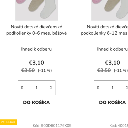
p
r
o
d
Noviti detské dievčenské
Noviti detské dievč
u
podkolienky 0-6 mes. béžové
podkolienky 6-12 mes
k
t
Ihned k odberu
Ihned k odberu
o
v
€3,10
€3,10
€3,50
€3,50
(–11 %)
(–11 %)
DO KOŠÍKA
DO KOŠÍKA
VÝPREDAJ
Kód:
900D601176K05
Kód:
4001