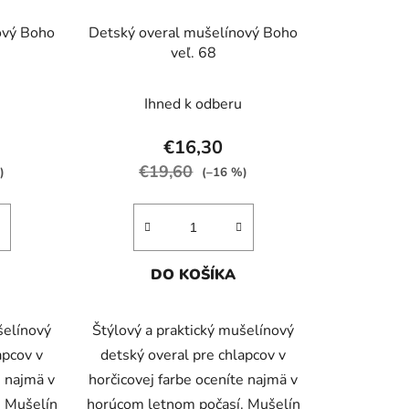
ový Boho
Detský overal mušelínový Boho
veľ. 68
Ihned k odberu
€16,30
€19,60
)
(–16 %)
DO KOŠÍKA
šelínový
Štýlový a praktický mušelínový
apcov v
detský overal pre chlapcov v
e najmä v
horčicovej farbe oceníte najmä v
. Mušelín
horúcom letnom počasí. Mušelín