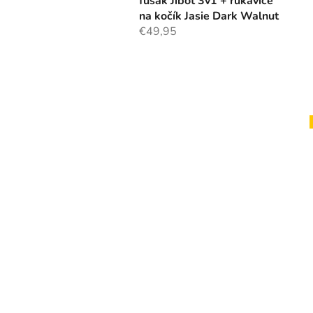
fusak Jibot 3v1 + rukavice
na kočík Jasie Dark Walnut
€49,95