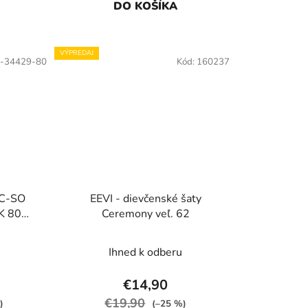
DO KOŠÍKA
VÝPREDAJ
-34429-80
Kód:
160237
 C-SO
EEVI - dievčenské šaty
K 80
Ceremony veľ. 62
nk
Ihned k odberu
€14,90
€19,90
)
(–25 %)