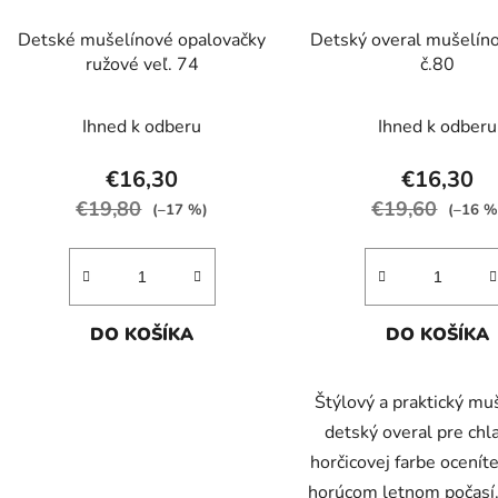
Detské mušelínové opalovačky
Detský overal mušelín
ružové veľ. 74
č.80
Ihned k odberu
Ihned k odberu
€16,30
€16,30
€19,80
€19,60
(–17 %)
(–16 %
DO KOŠÍKA
DO KOŠÍKA
Štýlový a praktický mu
detský overal pre chl
horčicovej farbe ocenít
horúcom letnom počasí