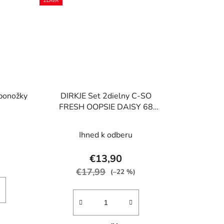
ZĽAVA
 ponožky
DIRKJE Set 2dielny C-SO
FRESH OOPSIE DAISY 68
Navy-Pink
Ihned k odberu
€13,90
€17,99
(–22 %)