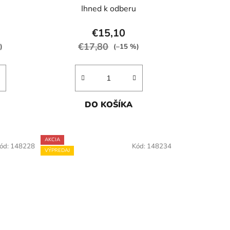
Ihned k odberu
€15,10
€17,80
)
(–15 %)
DO KOŠÍKA
AKCIA
ód:
148228
Kód:
148234
VÝPREDAJ