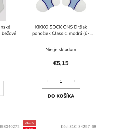
r
o
d
u
enské
KIKKO SOCK ONS Držiak
k
. béžové
ponožiek Classic, modrá (6-
t
12m)
o
Nie je skladom
v
€5,15
DO KOŠÍKA
AKCIA
998040272
Kód:
31C-34257-68