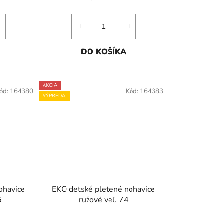
DO KOŠÍKA
AKCIA
ód:
164380
Kód:
164383
VÝPREDAJ
ohavice
EKO detské pletené nohavice
6
ružové veľ. 74