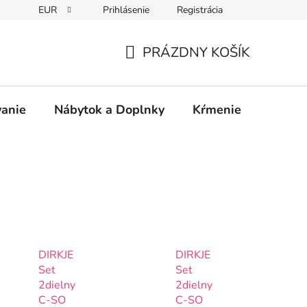
EUR
Prihlásenie
Registrácia
PRÁZDNY KOŠÍK
NÁKUPNÝ
KOŠÍK
vanie
Nábytok a Doplnky
Kŕmenie
Bezpe
DIRKJE
DIRKJE
Set
Set
2dielny
2dielny
C-SO
C-SO