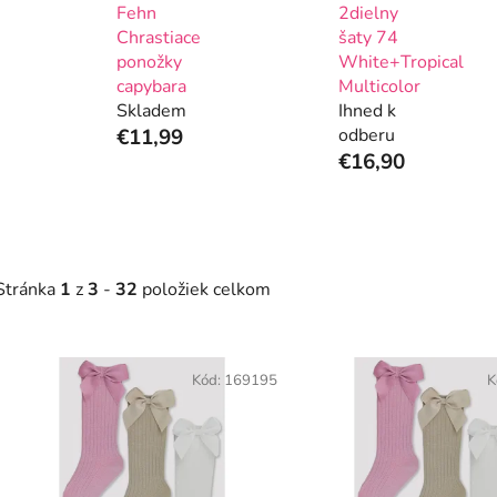
Fehn
2dielny
Chrastiace
šaty 74
ponožky
White+Tropical
capybara
Multicolor
Skladem
Ihned k
€11,99
odberu
€16,90
Stránka
1
z
3
-
32
položiek celkom
V
ý
Kód:
169195
K
p
s