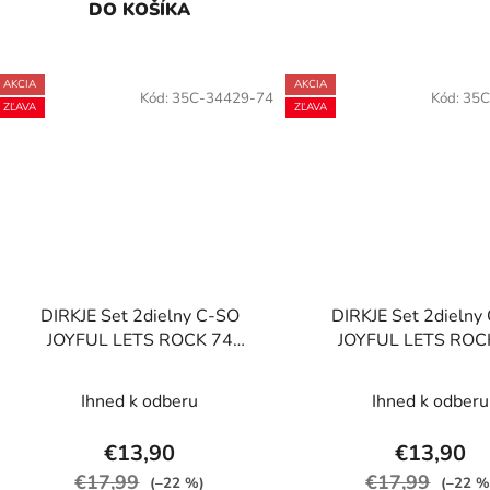
DO KOŠÍKA
AKCIA
AKCIA
Kód:
35C-34429-74
Kód:
35C
ZĽAVA
ZĽAVA
DIRKJE Set 2dielny C-SO
DIRKJE Set 2dielny
JOYFUL LETS ROCK 74
JOYFUL LETS ROC
White/Black-Pink
White/Black-Pi
Ihned k odberu
Ihned k odberu
€13,90
€13,90
€17,99
€17,99
(–22 %)
(–22 %