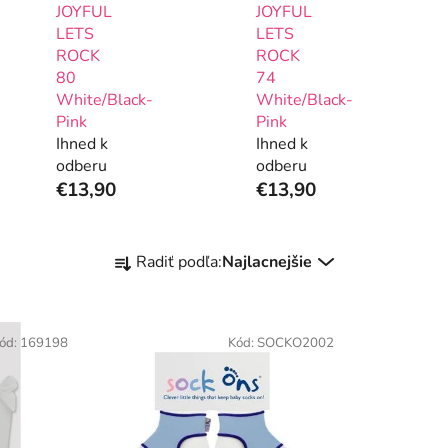
JOYFUL
JOYFUL
LETS
LETS
ROCK
ROCK
80
74
White/Black-
White/Black-
Pink
Pink
Ihned k
Ihned k
odberu
odberu
€13,90
€13,90
R
Radiť podľa:
Najlacnejšie
a
d
e
ód:
169198
Kód:
SOCKO2002
n
i
e
p