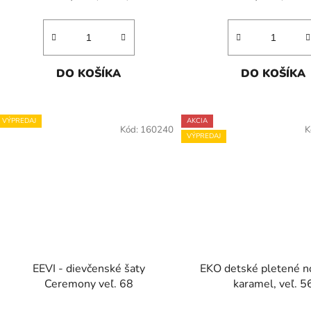
DO KOŠÍKA
DO KOŠÍKA
VÝPREDAJ
AKCIA
Kód:
160240
K
VÝPREDAJ
EEVI - dievčenské šaty
EKO detské pletené n
Ceremony veľ. 68
karamel, veľ. 5