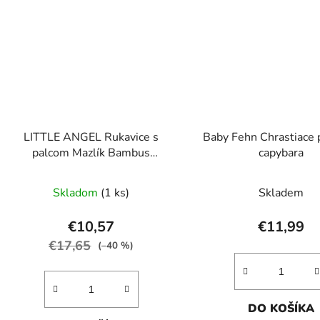
LITTLE ANGEL Rukavice s
Baby Fehn Chrastiace
palcom Mazlík Bambus
capybara
Outlast® 4 tm.broskyňová
Skladom
(1 ks)
Skladem
€10,57
€11,99
€17,65
(–40 %)
DO KOŠÍKA