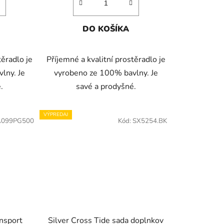
DO KOŠÍKA
těradlo je
Příjemné a kvalitní prostěradlo je
lny. Je
vyrobeno ze 100% bavlny. Je
.
savé a prodyšné.
VÝPREDAJ
A099PG500
Kód:
SX5254.BK
ansport
Silver Cross Tide sada doplnkov