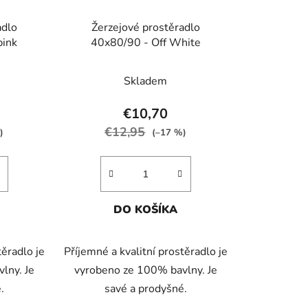
adlo
Žerzejové prostěradlo
pink
40x80/90 - Off White
Skladem
€10,70
€12,95
)
(–17 %)
DO KOŠÍKA
těradlo je
Příjemné a kvalitní prostěradlo je
lny. Je
vyrobeno ze 100% bavlny. Je
.
savé a prodyšné.