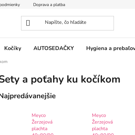
podmienky
Doprava a platba
Kontakty
Kočíky
AUTOSEDAČKY
Hygiena a prebaľo
íkom
Sety a poťahy ku kočíkom
Najpredávanejšie
Meyco
Meyco
Žerzejová
Žerzejová
plachta
plachta