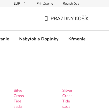
EUR
Prihlásenie
Registrácia
PRÁZDNY KOŠÍK
NÁKUPNÝ
KOŠÍK
vanie
Nábytok a Doplnky
Kŕmenie
Bezpe
Silver
Silver
Cross
Cross
Tide
Tide
sada
sada