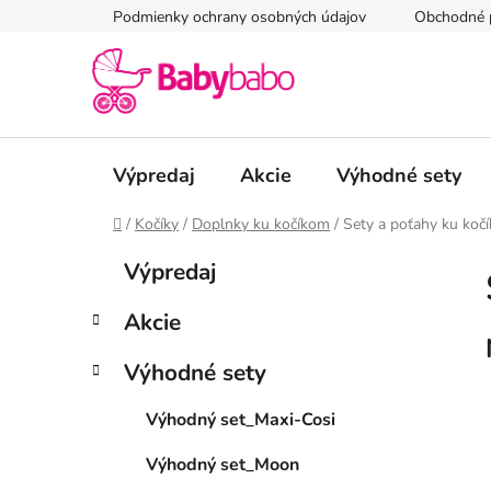
Prejsť
Podmienky ochrany osobných údajov
Obchodné 
na
obsah
Výpredaj
Akcie
Výhodné sety
Domov
/
Kočíky
/
Doplnky ku kočíkom
/
Sety a poťahy ku koč
B
K
Preskočiť
Výpredaj
a
kategórie
o
t
č
Akcie
e
n
g
ý
Výhodné sety
ó
p
r
Výhodný set_Maxi-Cosi
i
a
e
n
Výhodný set_Moon
e