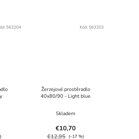
ód:
563204
Kód:
563203
adlo
Žerzejové prostěradlo
y
40x80/90 - Light blue
Skladem
€10,70
€12,95
)
(–17 %)