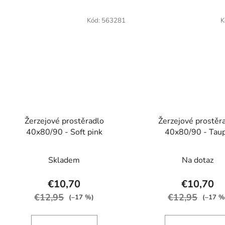
Kód:
563281
K
Žerzejové prostěradlo
Žerzejové prostěr
40x80/90 - Soft pink
40x80/90 - Tau
Skladem
Na dotaz
€10,70
€10,70
€12,95
€12,95
(–17 %)
(–17 %