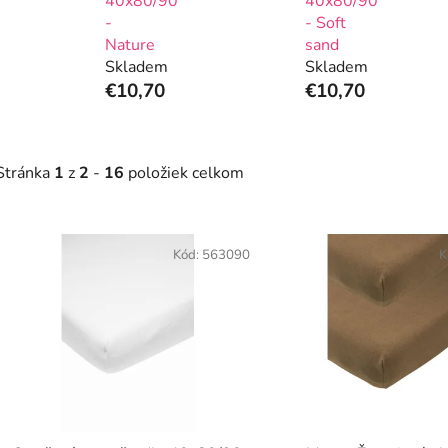
40x80/90
40x80/90
-
- Soft
Nature
sand
Skladem
Skladem
€10,70
€10,70
Stránka
1
z
2
-
16
položiek celkom
V
ý
Kód:
563090
K
p
s
p
r
o
d