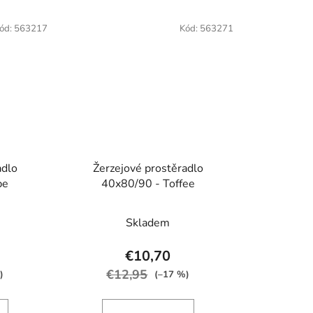
ód:
563217
Kód:
563271
adlo
Žerzejové prostěradlo
pe
40x80/90 - Toffee
Skladem
€10,70
€12,95
)
(–17 %)