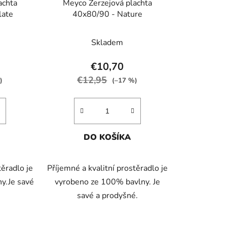
achta
Meyco Žerzejová plachta
k
late
40x80/90 - Nature
t
o
Skladem
v
€10,70
€12,95
)
(–17 %)
DO KOŠÍKA
těradlo je
Příjemné a kvalitní prostěradlo je
y.Je savé
vyrobeno ze 100% bavlny. Je
savé a prodyšné.