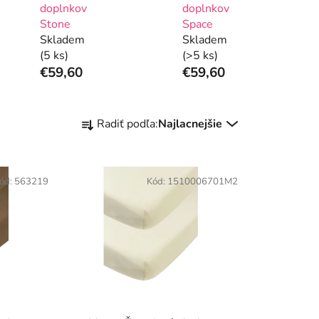
doplnkov
doplnkov
Stone
Space
Skladem
Skladem
(5 ks)
(>5 ks)
€59,60
€59,60
R
Radiť podľa:
Najlacnejšie
a
d
e
ód:
563219
Kód:
1510006701M2
n
i
e
p
r
o
d
u