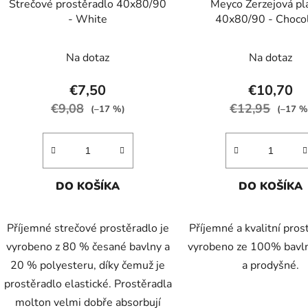
Strečové prostěradlo 40x80/90
Meyco Žerzejová pl
u
- White
40x80/90 - Choco
k
t
Na dotaz
Na dotaz
o
v
€7,50
€10,70
€9,08
€12,95
(–17 %)
(–17 %
DO KOŠÍKA
DO KOŠÍKA
Příjemné strečové prostěradlo je
Příjemné a kvalitní pros
vyrobeno z 80 % česané bavlny a
vyrobeno ze 100% bavln
20 % polyesteru, díky čemuž je
a prodyšné.
prostěradlo elastické. Prostěradla
molton velmi dobře absorbují