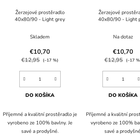
Žerzejové prostěradlo
Žerzejové prostěr
40x80/90 - Light grey
40x80/90 - Light 
Skladem
Na dotaz
€10,70
€10,70
€12,95
€12,95
(–17 %)
(–17 %
DO KOŠÍKA
DO KOŠÍKA
Příjemné a kvalitní prostěradlo je
Příjemné a kvalitní pros
vyrobeno ze 100% bavlny. Je
vyrobeno ze 100% bav
savé a prodyšné.
savé a prodyšné