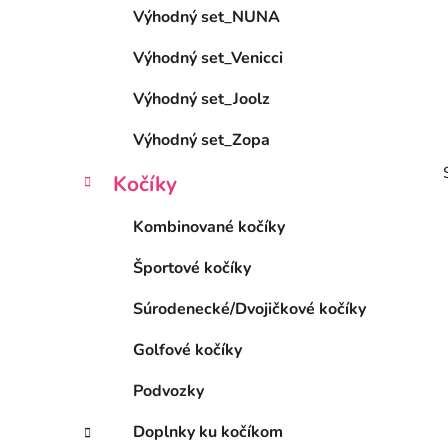
Výhodný set_NUNA
l
Výhodný set_Venicci
Výhodný set_Joolz
Výhodný set_Zopa
Kočíky
Kombinované kočíky
Športové kočíky
i
Súrodenecké/Dvojičkové kočíky
Golfové kočíky
Podvozky
Doplnky ku kočíkom