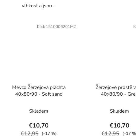
vlhkost a jsou...
Kód:
1510006201M2
K
Meyco Žerzejová plachta
Žerzejové prostěr
40x80/90 - Soft sand
40x80/90 - Gre
Skladem
Skladem
€10,70
€10,70
€12,95
€12,95
(–17 %)
(–17 %