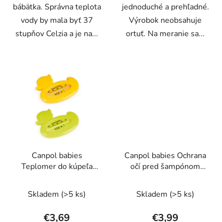
bábätka. Správna teplota
jednoduché a prehľadné.
vody by mala byť 37
Výrobok neobsahuje
stupňov Celzia a je na...
ortuť. Na meranie sa...
Canpol babies
Canpol babies Ochrana
Teplomer do kúpeľa
očí pred šampónom
Kačička
modrá
Skladem
(>5 ks)
Skladem
(>5 ks)
€3,69
€3,99