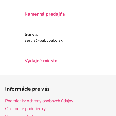
p
r
v
Kamenná predajňa
k
y
v
Servis
ý
servis@babybabo.sk
p
i
s
u
Výdajné miesto
Z
á
Informácie pre vás
p
ä
Podmienky ochrany osobných údajov
t
Obchodné podmienky
i