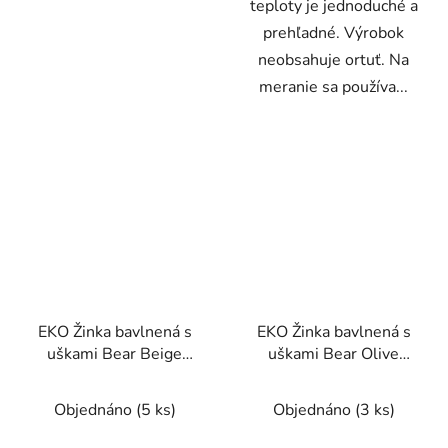
teploty je jednoduché a
prehľadné. Výrobok
neobsahuje ortuť. Na
meranie sa používa...
EKO Žinka bavlnená s
EKO Žinka bavlnená s
uškami Bear Beige
uškami Bear Olive
20x15 cm
green 20x15 cm
Objednáno
(5 ks)
Objednáno
(3 ks)