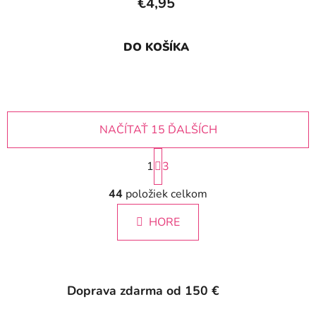
€4,95
DO KOŠÍKA
NAČÍTAŤ 15 ĎALŠÍCH
S
1
t
3
r
O
á
44
položiek celkom
v
n
l
k
HORE
á
o
d
v
a
a
c
n
i
i
Doprava zdarma od 150 €
e
e