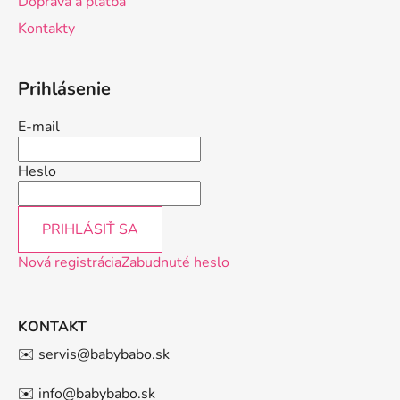
Doprava a platba
e
Kontakty
Prihlásenie
E-mail
Heslo
PRIHLÁSIŤ SA
Nová registrácia
Zabudnuté heslo
KONTAKT
✉️ servis@babybabo.sk
✉️ info@babybabo.sk