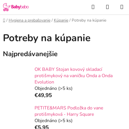
Prejsť
Hľadať
NÁKUP
na
KOŠÍK
obsah
Domov
/
Hygiena a prebaľovanie
/
Kúpanie
/
Potreby na kúpanie
Potreby na kúpanie
B
o
č
Najpredávanejšie
n
ý
OK BABY Stojan kovový skladací
p
protišmykový na vaničku Onda a Onda
a
Evolution
n
Objednáno
(>5 ks)
€49,95
e
l
PETITE&MARS Podložka do vane
protišmyková - Harry Square
Objednáno
(>5 ks)
€5,95