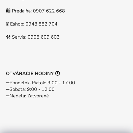
🛍️ Predajňa: 0907 622 668
🌐 Eshop: 0948 882 704
🛠️ Servis: 0905 609 603
OTVÁRACIE HODINY 🕐
➖️Pondelok-Piatok: 9:00 - 17.00
➖️Sobota: 9:00 - 12.00
➖️Nedeľa: Zatvorené