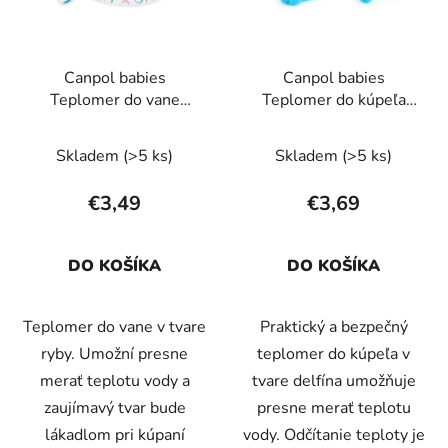
s
p
p
r
r
o
Canpol babies
Canpol babies
o
d
Teplomer do vane
Teplomer do kúpeľa
d
u
RYBA ružový
Delfín modrý
u
k
Skladem
(>5 ks)
Skladem
(>5 ks)
k
t
t
o
€3,49
€3,69
o
v
v
DO KOŠÍKA
DO KOŠÍKA
Teplomer do vane v tvare
Praktický a bezpečný
ryby. Umožní presne
teplomer do kúpeľa v
merať teplotu vody a
tvare delfína umožňuje
zaujímavý tvar bude
presne merať teplotu
lákadlom pri kúpaní
vody. Odčítanie teploty je