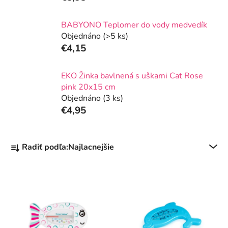
BABYONO Teplomer do vody medvedík
Objednáno
(>5 ks)
€4,15
EKO Žinka bavlnená s uškami Cat Rose
pink 20x15 cm
Objednáno
(3 ks)
€4,95
R
Radiť podľa:
Najlacnejšie
a
d
V
e
ý
n
p
i
i
e