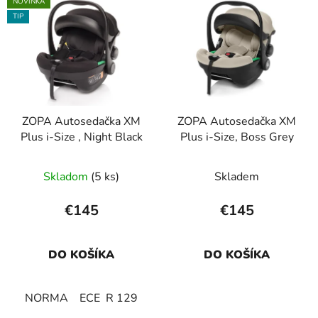
NOVINKA
ý
p
TIP
p
r
i
o
s
d
p
u
r
k
ZOPA Autosedačka XM
ZOPA Autosedačka XM
o
t
Plus i-Size , Night Black
Plus i-Size, Boss Grey
d
o
u
v
Skladom
(5 ks)
Skladem
k
t
€145
€145
o
v
DO KOŠÍKA
DO KOŠÍKA
NORMA ECE R 129