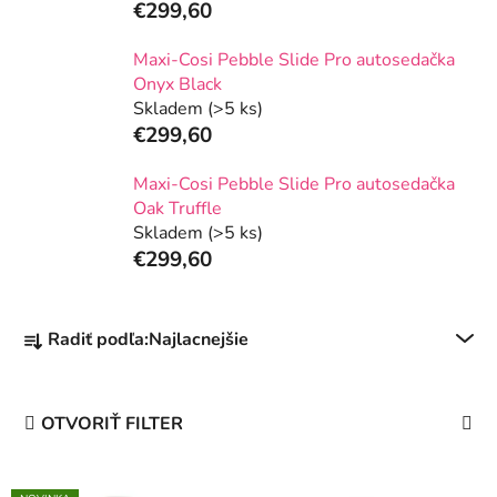
€299,60
Maxi-Cosi Pebble Slide Pro autosedačka
Onyx Black
Skladem
(>5 ks)
€299,60
Maxi-Cosi Pebble Slide Pro autosedačka
Oak Truffle
Skladem
(>5 ks)
€299,60
R
Radiť podľa:
Najlacnejšie
a
d
e
OTVORIŤ FILTER
n
i
V
e