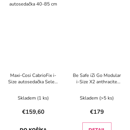
autosedačka 40-85 cm
Maxi-Cosi CabrioFix i-
Be Safe iZi Go Modular
Size autosedačka Select
i-Size X2 anthracite
Grey
mesh
Skladem
(1 ks)
Skladem
(>5 ks)
€159,60
€179
DO KOŠÍKA
DETAIL