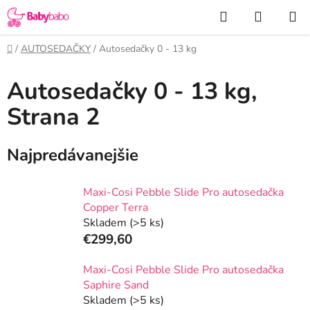
Prejsť
Hľadať
NÁKUP
na
KOŠÍK
obsah
Domov
/
AUTOSEDAČKY
/
Autosedačky 0 - 13 kg
Autosedačky 0 - 13 kg
,
Strana 2
Najpredávanejšie
Maxi-Cosi Pebble Slide Pro autosedačka
Copper Terra
Skladem
(>5 ks)
€299,60
Maxi-Cosi Pebble Slide Pro autosedačka
Saphire Sand
Skladem
(>5 ks)