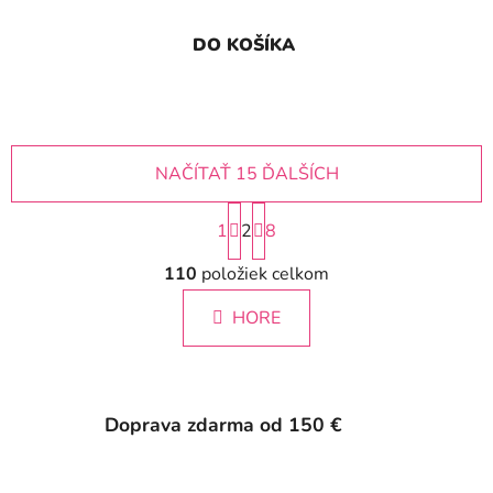
DO KOŠÍKA
NAČÍTAŤ 15 ĎALŠÍCH
S
1
2
t
8
r
O
á
110
položiek celkom
v
n
l
k
HORE
á
o
d
v
a
a
c
n
i
i
Doprava zdarma od 150 €
e
e
p