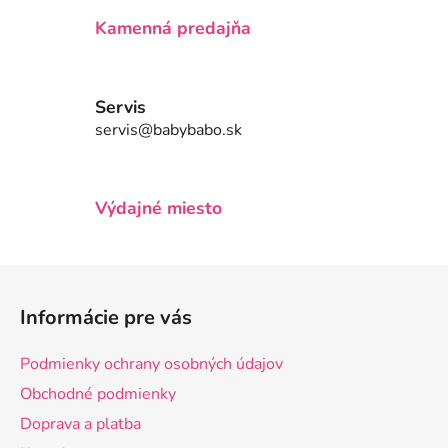
r
v
Kamenná predajňa
k
y
v
Servis
ý
servis@babybabo.sk
p
i
s
u
Výdajné miesto
Z
á
Informácie pre vás
p
ä
Podmienky ochrany osobných údajov
t
Obchodné podmienky
i
Doprava a platba
e