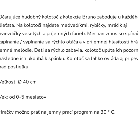
Očarujúce hudobný kolotoč z kolekcie Bruno zaboduje u každéh
dieťaťa. Na kolotoči nájdete medvedíkmi, rybičky, mráčik aj
hviezdičky veselých a príjemných farieb. Mechanizmus so spín
zapínanie / vypínanie sa rýchlo otáča a v príjemnej hlasitosti hrá
jemné melódie. Deti sa rýchlo zabavia, kolotoč upúta ich pozor
následne ich ukolíbá k spánku. Kolotoč sa ľahko ovláda aj pripe
nad postieľku
Veľkosť: Ø 40 cm
Vek: od 0-5 mesiacov
Hračky možno prať na jemný prací program na 30 ° C.