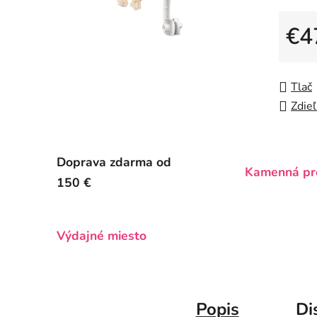
z
5
€4
hviezdič
Jedno
Tlač
Zdieľ
Doprava zdarma od
Kamenná pr
150 €
Výdajné miesto
Popis
Di