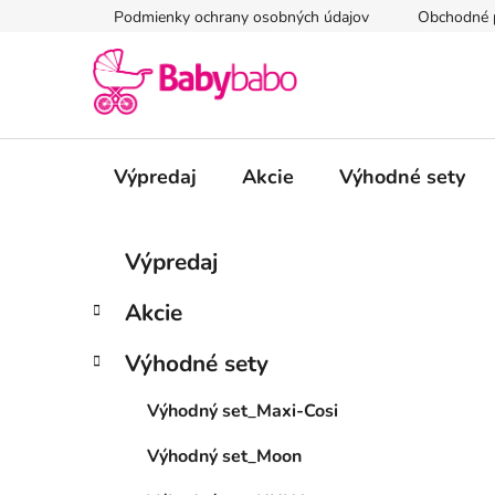
Prejsť
Podmienky ochrany osobných údajov
Obchodné 
na
obsah
Výpredaj
Akcie
Výhodné sety
B
K
Preskočiť
Výpredaj
a
kategórie
o
t
č
Akcie
e
n
g
ý
Výhodné sety
ó
p
r
Výhodný set_Maxi-Cosi
i
a
e
n
Výhodný set_Moon
e