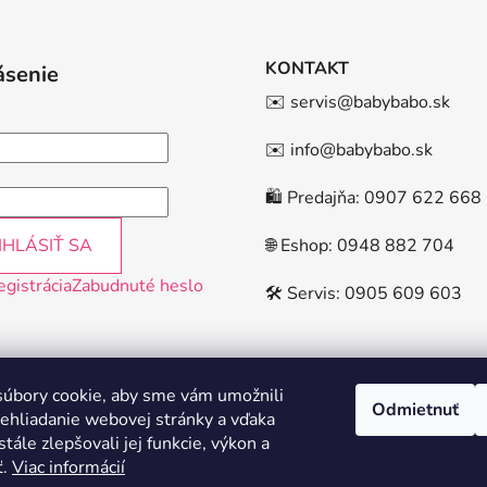
KONTAKT
ásenie
✉️ servis@babybabo.sk
✉️ info@babybabo.sk
🛍️ Predajňa: 0907 622 668
IHLÁSIŤ SA
🌐 Eshop: 0948 882 704
egistrácia
Zabudnuté heslo
🛠️ Servis: 0905 609 603
úbory cookie, aby sme vám umožnili
Odmietnuť
ehliadanie webovej stránky a vďaka
tále zlepšovali jej funkcie, výkon a
ť.
Viac informácií
Instagram
Facebook