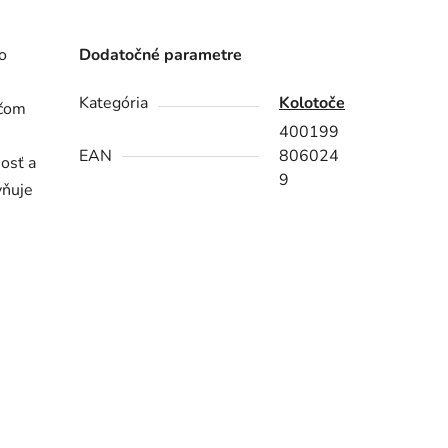
o
Dodatočné parametre
Kategória
Kolotoče
ačom
400199
EAN
806024
nosť a
9
vňuje