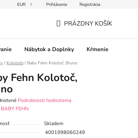
EUR
Prihlásenie
Registrácia
PRÁZDNY KOŠÍK
NÁKUPNÝ
KOŠÍK
vanie
Nábytok a Doplnky
Kŕmenie
Bezpe
ky
/
Kolotoče
/
Baby Fehn Kolotoč, Bruno
y Fehn Kolotoč,
uno
rné
notené
Podrobnosti hodnotenia
enie
:
BABY FEHN
tu
nosť
Skladem
4001998060249