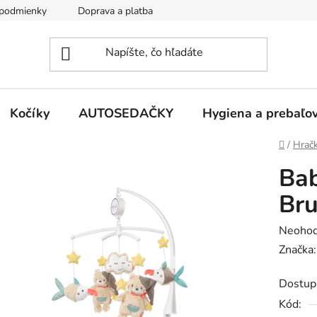
podmienky
Doprava a platba
Kontakty
Kočíky
AUTOSEDAČKY
Hygiena a prebaľo
Domov
/
Hrač
Bab
Br
Prieme
Neohod
hodnot
Značka
produk
Dostup
je
Kód:
0,0