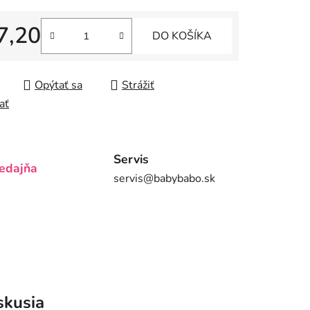
7,20
DO KOŠÍKA
iek.
tková cena:
Opýtať sa
Strážiť
ať
Servis
edajňa
servis@babybabo.sk
skusia