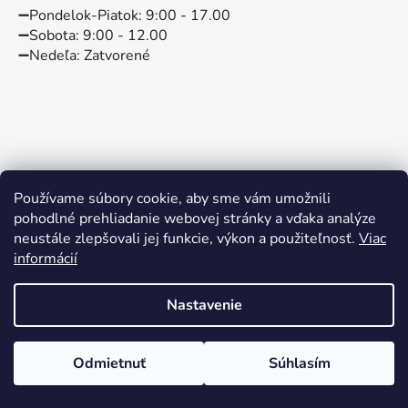
➖️Pondelok-Piatok: 9:00 - 17.00
➖️Sobota: 9:00 - 12.00
➖️Nedeľa: Zatvorené
Používame súbory cookie, aby sme vám umožnili
pohodlné prehliadanie webovej stránky a vďaka analýze
neustále zlepšovali jej funkcie, výkon a použiteľnosť.
Viac
informácií
Instagram
Facebook
Nastavenie
Vytvoril Shoptet
Odmietnuť
Súhlasím
Copyright 2026
BABYBABO
. Všetky práva vyhradené.
Kočík Venicci Cláro len 580 eur
Upraviť nastavenie cookies