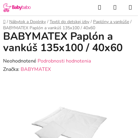
Prejsť
Hľadať
NÁKUP
na
KOŠÍK
obsah
Domov
/
Nábytok a Doplnky
/
Textil do detskej izby
/
Paplóny a vankúše
/
BABYMATEX Paplón a vankúš 135x100 / 40x60
BABYMATEX Paplón a
vankúš 135x100 / 40x60
Priemerné
Neohodnotené
Podrobnosti hodnotenia
hodnotenie
Značka:
BABYMATEX
produktu
je
0,0
z
5
hviezdičiek.