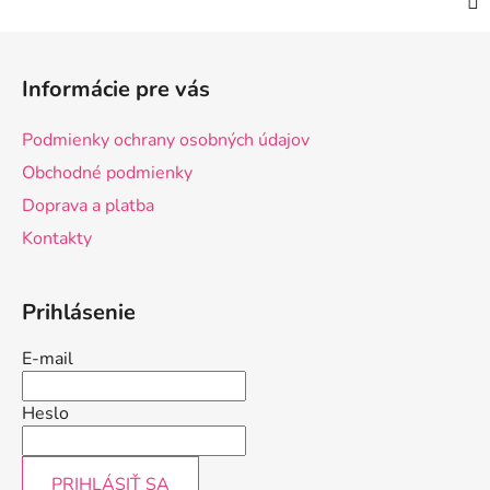
Z
á
Informácie pre vás
p
ä
Podmienky ochrany osobných údajov
t
Obchodné podmienky
i
Doprava a platba
e
Kontakty
Prihlásenie
E-mail
Heslo
PRIHLÁSIŤ SA