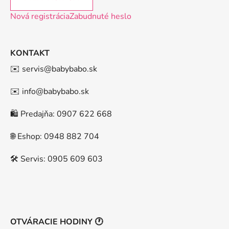
Nová registrácia
Zabudnuté heslo
KONTAKT
✉️ servis@babybabo.sk
✉️ info@babybabo.sk
🛍️ Predajňa: 0907 622 668
🌐 Eshop: 0948 882 704
🛠️ Servis: 0905 609 603
OTVÁRACIE HODINY 🕐