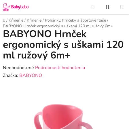
Prejsť
Hľadať
NÁKUP
na
KOŠÍK
obsah
Domov
/
Kŕmenie
/
Kŕmenie
/
Poháriky, hrnčeky a športové fľaše
/
BABYONO Hrnček ergonomický s uškami 120 ml ružový 6m+
BABYONO Hrnček
ergonomický s uškami 120
ml ružový 6m+
Priemerné
Neohodnotené
Podrobnosti hodnotenia
hodnotenie
Značka:
BABYONO
produktu
je
0,0
z
5
hviezdičiek.