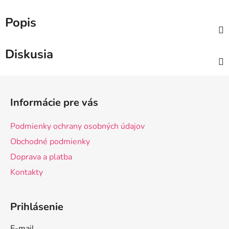
Popis
Diskusia
Z
á
Informácie pre vás
p
ä
Podmienky ochrany osobných údajov
t
Obchodné podmienky
i
Doprava a platba
e
Kontakty
Prihlásenie
E-mail