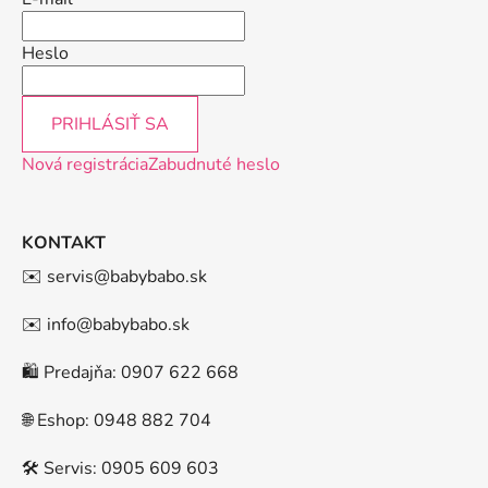
Heslo
PRIHLÁSIŤ SA
Nová registrácia
Zabudnuté heslo
KONTAKT
✉️ servis@babybabo.sk
✉️ info@babybabo.sk
🛍️ Predajňa: 0907 622 668
🌐 Eshop: 0948 882 704
🛠️ Servis: 0905 609 603