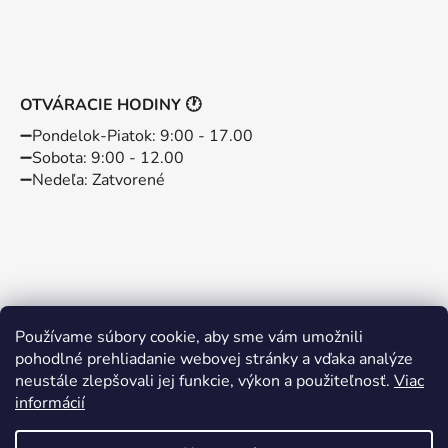
OTVÁRACIE HODINY 🕐
➖️Pondelok-Piatok: 9:00 - 17.00
➖️Sobota: 9:00 - 12.00
➖️Nedeľa: Zatvorené
Používame súbory cookie, aby sme vám umožnili
pohodlné prehliadanie webovej stránky a vďaka analýze
neustále zlepšovali jej funkcie, výkon a použiteľnosť.
Viac
informácií
Instagram
Facebook