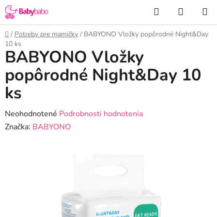
Prejsť
Hľadať
NÁKUP
na
KOŠÍK
obsah
Domov
/
Potreby pre mamičky
/
BABYONO Vložky popôrodné Night&Day
10 ks
BABYONO Vložky
popôrodné Night&Day 10
ks
Priemerné
Neohodnotené
Podrobnosti hodnotenia
hodnotenie
Značka:
BABYONO
produktu
je
0,0
z
5
hviezdičiek.