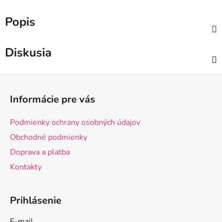
Popis
Diskusia
Z
á
Informácie pre vás
p
ä
Podmienky ochrany osobných údajov
t
Obchodné podmienky
i
Doprava a platba
e
Kontakty
Prihlásenie
E-mail