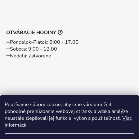
OTVÁRACIE HODINY 🕐
➖️Pondelok-Piatok: 9:00 - 17.00
➖️Sobota: 9:00 - 12.00
➖️Nedeľa: Zatvorené
Používame súbory cookie, aby sme vám umožnili
pohodlné prehliadanie webovej stránky a vďaka analýze
neustále zlepšovali jej funkcie, výkon a použiteľnosť.
Viac
informácií
Instagram
Facebook