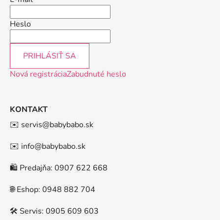
Heslo
PRIHLÁSIŤ SA
Nová registrácia
Zabudnuté heslo
KONTAKT
✉️ servis@babybabo.sk
✉️ info@babybabo.sk
🛍️ Predajňa: 0907 622 668
🌐 Eshop: 0948 882 704
🛠️ Servis: 0905 609 603