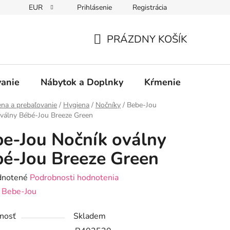
EUR
Prihlásenie
Registrácia
PRÁZDNY KOŠÍK
NÁKUPNÝ
KOŠÍK
vanie
Nábytok a Doplnky
Kŕmenie
Bezpe
na a prebaľovanie
/
Hygiena
/
Nočníky
/
Bebe-Jou
válny Bébé-Jou Breeze Green
e-Jou Nočník oválny
é-Jou Breeze Green
rné
notené
Podrobnosti hodnotenia
enie
:
Bebe-Jou
tu
nosť
Skladem