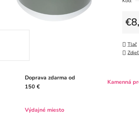
Kód:
0,0
z
5
€8
hviezdič
Jedno
Tlač
Zdieľ
Doprava zdarma od
Kamenná pr
150 €
Výdajné miesto