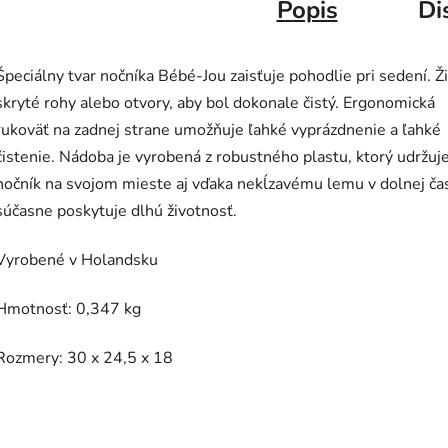
Popis
Di
Špeciálny tvar nočníka Bébé-Jou zaisťuje pohodlie pri sedení. Ž
skryté rohy alebo otvory, aby bol dokonale čistý. Ergonomická
rukoväť na zadnej strane umožňuje ľahké vyprázdnenie a ľahké
čistenie. Nádoba je vyrobená z robustného plastu, ktorý udržuj
nočník na svojom mieste aj vďaka nekĺzavému lemu v dolnej čas
súčasne poskytuje dlhú životnosť.
Vyrobené v Holandsku
Hmotnosť: 0,347 kg
Rozmery: 30 x 24,5 x 18