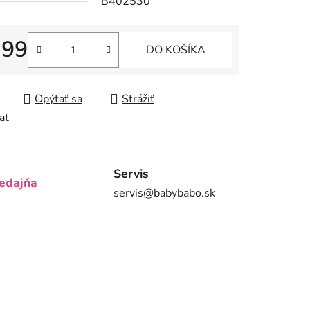
B402530
,99
DO KOŠÍKA
iek.
tková cena:
Opýtať sa
Strážiť
ať
Servis
edajňa
servis@babybabo.sk