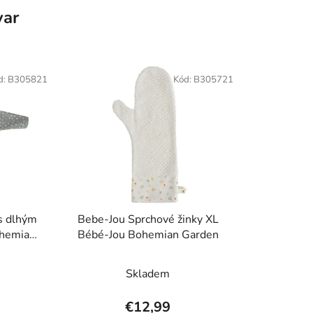
var
d:
B305821
Kód:
B305721
s dlhým
Bebe-Jou Sprchové žinky XL
ohemian
Bébé-Jou Bohemian Garden
Skladem
€12,99