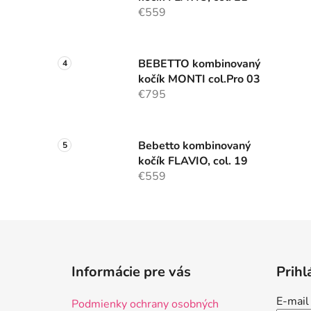
€559
BEBETTO kombinovaný
kočík MONTI col.Pro 03
€795
Bebetto kombinovaný
kočík FLAVIO, col. 19
€559
Z
á
Informácie pre vás
Prihl
p
ä
E-mail
Podmienky ochrany osobných