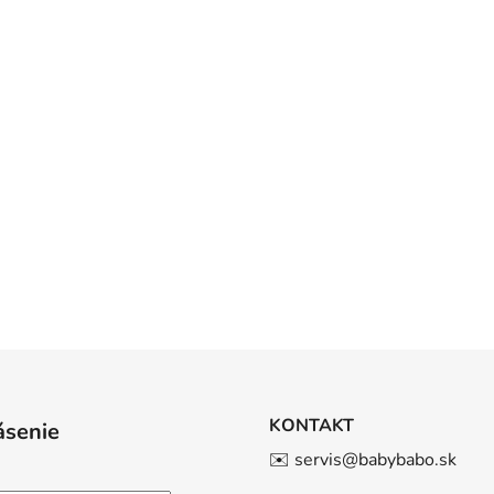
KONTAKT
ásenie
✉️ servis@babybabo.sk