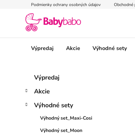
Prejsť
Podmienky ochrany osobných údajov
Obchodné 
na
obsah
Výpredaj
Akcie
Výhodné sety
B
K
Preskočiť
Výpredaj
a
kategórie
o
t
č
Akcie
e
n
g
ý
Výhodné sety
ó
p
r
Výhodný set_Maxi-Cosi
i
a
e
n
Výhodný set_Moon