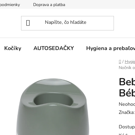
podmienky
Doprava a platba
Kontakty
Kočíky
AUTOSEDAČKY
Hygiena a prebaľo
Domov
/
Hygie
Nočník o
Beb
Béb
Prieme
Neohod
hodnot
Značka
produk
Dostup
je