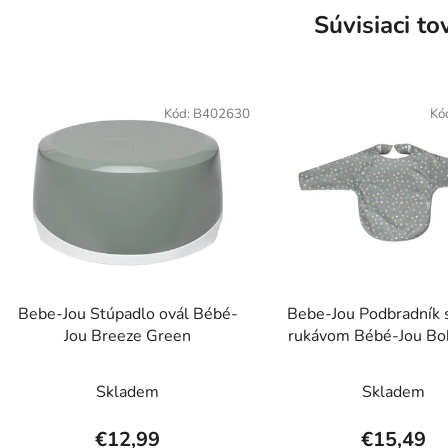
Súvisiaci to
Kód:
B402630
Kó
Bebe-Jou Stúpadlo ovál Bébé-
Bebe-Jou Podbradník 
Jou Breeze Green
rukávom Bébé-Jou B
Garden
Skladem
Skladem
€12,99
€15,49