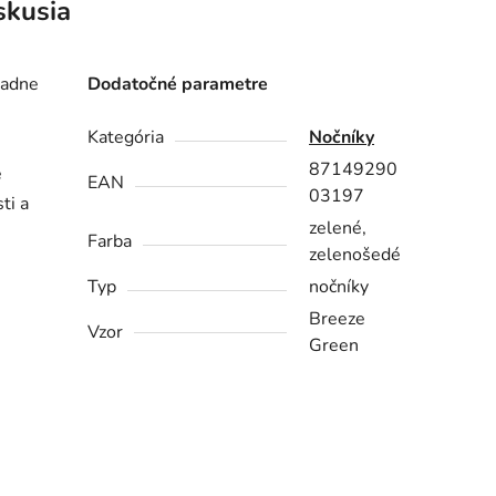
skusia
iadne
Dodatočné parametre
Kategória
Nočníky
87149290
e
EAN
03197
ti a
zelené,
Farba
zelenošedé
Typ
nočníky
Breeze
Vzor
Green