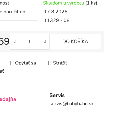
nosť
Skladom u výrobcu
(1 ks)
 doručiť do:
17.8.2026
11329 - 08
iek.
59
DO KOŠÍKA
tková cena:
Opýtať sa
Strážiť
ať
Servis
edajňa
servis@babybabo.sk