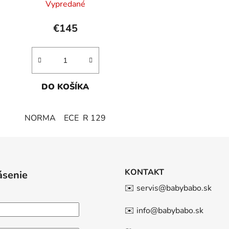
Vypredané
€145
DO KOŠÍKA
NORMA ECE R 129
KONTAKT
ásenie
✉️ servis@babybabo.sk
✉️ info@babybabo.sk