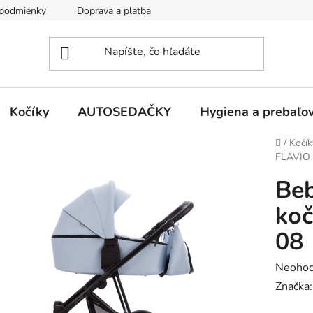
podmienky
Doprava a platba
Kontakty
Kočíky
AUTOSEDAČKY
Hygiena a prebaľo
Domov
/
Kočík
FLAVIO 
Be
koč
08
Prieme
Neohod
hodnot
Značka
produk