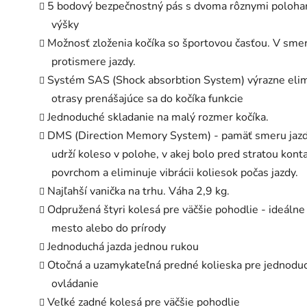
5 bodový bezpečnostný pás s dvoma rôznymi poloha
výšky
Možnosť zloženia kočíka so športovou časťou. V smer
protismere jazdy.
Systém SAS (Shock absorbtion System) výrazne eli
otrasy prenášajúce sa do kočíka funkcie
Jednoduché skladanie na malý rozmer kočíka.
DMS (Direction Memory System) - pamäť smeru jazd
udrží koleso v polohe, v akej bolo pred stratou kont
povrchom a eliminuje vibrácii koliesok počas jazdy.
Najľahší vanička na trhu. Váha 2,9 kg.
Odpružená štyri kolesá pre väčšie pohodlie - ideálne
mesto alebo do prírody
Jednoduchá jazda jednou rukou
Otočná a uzamykateľná predné kolieska pre jednodu
ovládanie
Veľké zadné kolesá pre väčšie pohodlie