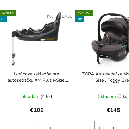
NOVINKA
NOVINKA
Kód:
XM BASE
Kód:
TIP
TIP
Isofixova základňa pre
ZOPA Autosedačka XM 
autosedačku XM Plus i-Size,
Size , Foggy Gr
Black
Skladom
(4 ks)
Skladom
(5 ks)
€109
€145