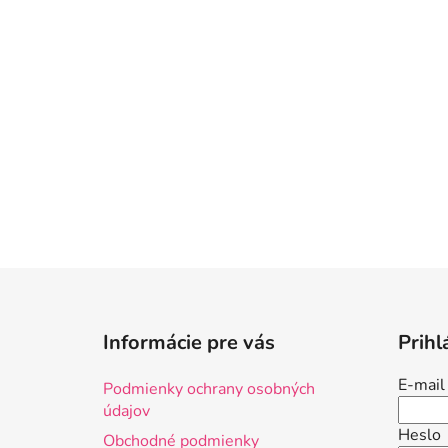
Z
á
Informácie pre vás
Prihl
p
ä
E-mail
Podmienky ochrany osobných
t
údajov
i
Heslo
Obchodné podmienky