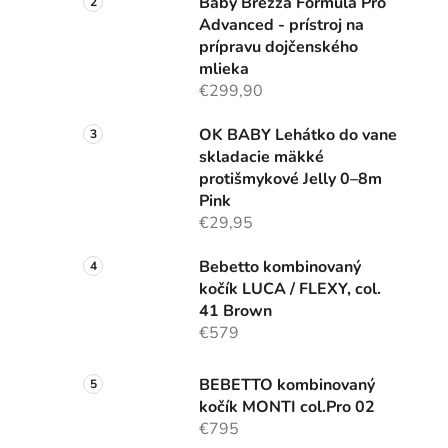
Baby Brezza Formula Pro
Advanced - prístroj na
prípravu dojčenského
mlieka
€299,90
OK BABY Lehátko do vane
skladacie mäkké
protišmykové Jelly 0–8m
Pink
€29,95
Bebetto kombinovaný
kočík LUCA / FLEXY, col.
41 Brown
€579
BEBETTO kombinovaný
kočík MONTI col.Pro 02
€795