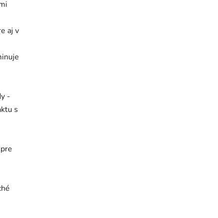
mi
e aj v
minuje
y -
aktu s
 pre
ché