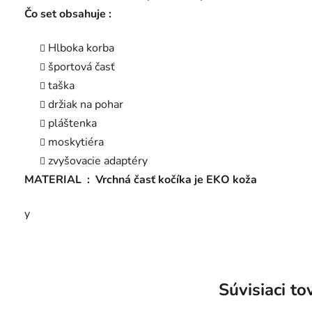
Čo set obsahuje :
Hlboka korba
športová časť
taška
držiak na pohar
pláštenka
moskytiéra
zvyšovacie adaptéry
MATERIAL : Vrchná časť kočíka je EKO koža
y
Súvisiaci to