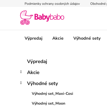
Prejsť
Podmienky ochrany osobných údajov
Obchodné 
na
obsah
Výpredaj
Akcie
Výhodné sety
B
K
Preskočiť
Výpredaj
a
kategórie
o
t
č
Akcie
e
n
g
ý
Výhodné sety
ó
p
r
Výhodný set_Maxi-Cosi
i
a
e
n
Výhodný set_Moon