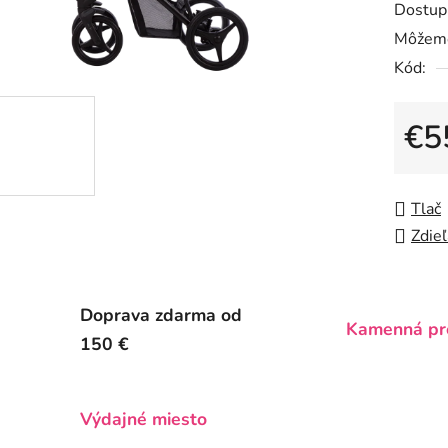
Dostup
je
Môžeme
0,0
Kód:
z
5
hviezdič
€5
Jedno
Tlač
Zdieľ
Doprava zdarma od
Kamenná pr
150 €
Výdajné miesto