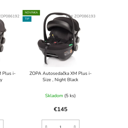
NOVINKA
ZOP086192
Kód:
ZOP086193
TIP
Plus i-
ZOPA Autosedačka XM Plus i-
ey
Size , Night Black
Skladom
(5 ks)
€145