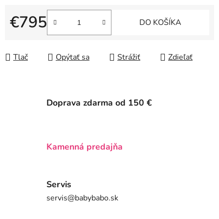
€795
DO KOŠÍKA
Jednotková cena:
Tlač
Opýtať sa
Strážiť
Zdieľať
Doprava zdarma od 150 €
Kamenná predajňa
Servis
servis@babybabo.sk