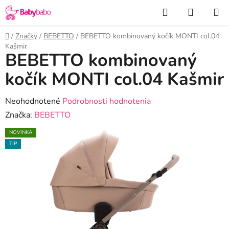
Prejsť
Hľadať
NÁKUP
na
KOŠÍK
obsah
Domov
/
Značky
/
BEBETTO
/
BEBETTO kombinovaný kočík MONTI col.04
Kašmir
BEBETTO kombinovaný
kočík MONTI col.04 Kašmir
Priemerné
Neohodnotené
Podrobnosti hodnotenia
hodnotenie
Značka:
BEBETTO
produktu
NOVINKA
je
TIP
0,0
z
5
hviezdičiek.