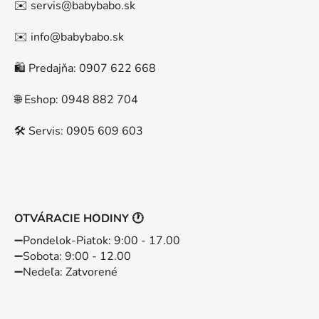
✉️ servis@babybabo.sk
✉️ info@babybabo.sk
🛍️ Predajňa: 0907 622 668
🌐 Eshop: 0948 882 704
🛠️ Servis: 0905 609 603
OTVÁRACIE HODINY 🕐
➖️Pondelok-Piatok: 9:00 - 17.00
➖️Sobota: 9:00 - 12.00
➖️Nedeľa: Zatvorené