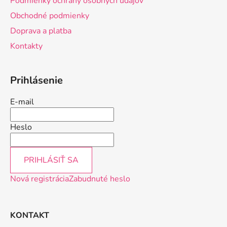
Podmienky ochrany osobných údajov
t
Obchodné podmienky
i
Doprava a platba
e
Kontakty
Prihlásenie
E-mail
Heslo
PRIHLÁSIŤ SA
Nová registrácia
Zabudnuté heslo
KONTAKT