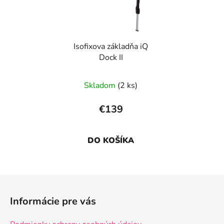
Isofixova základňa iQ
Dock II
Skladom
(2 ks)
€139
DO KOŠÍKA
Z
á
Informácie pre vás
p
ä