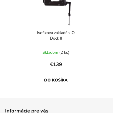
Isofixova základňa iQ
Dock II
Skladom
(2 ks)
€139
DO KOŠÍKA
Z
á
Informácie pre vás