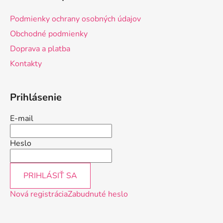
p
ä
Podmienky ochrany osobných údajov
t
Obchodné podmienky
i
Doprava a platba
e
Kontakty
Prihlásenie
E-mail
Heslo
PRIHLÁSIŤ SA
Nová registrácia
Zabudnuté heslo