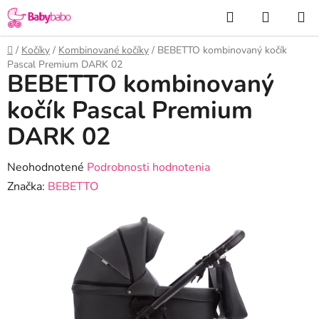
Prejsť
Hľadať
NÁKUP
na
KOŠÍK
obsah
Domov
/
Kočíky
/
Kombinované kočíky
/
BEBETTO kombinovaný kočík
Pascal Premium DARK 02
BEBETTO kombinovaný
kočík Pascal Premium
DARK 02
Priemerné
Neohodnotené
Podrobnosti hodnotenia
hodnotenie
Značka:
BEBETTO
produktu
je
0,0
z
5
hviezdičiek.