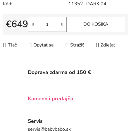
Kód:
11352- DARK 04
€649
DO KOŠÍKA
Jednotková cena:
Tlač
Opýtať sa
Strážiť
Zdieľať
Doprava zdarma od 150 €
Kamenná predajňa
Servis
servis@babybabo.sk