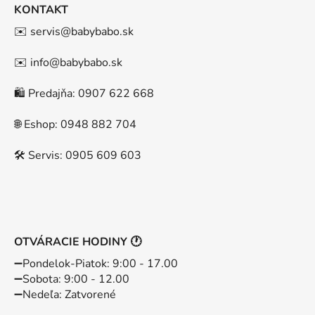
KONTAKT
✉️ servis@babybabo.sk
✉️ info@babybabo.sk
🛍️ Predajňa: 0907 622 668
🌐 Eshop: 0948 882 704
🛠️ Servis: 0905 609 603
OTVÁRACIE HODINY 🕐
➖️Pondelok-Piatok: 9:00 - 17.00
➖️Sobota: 9:00 - 12.00
➖️Nedeľa: Zatvorené