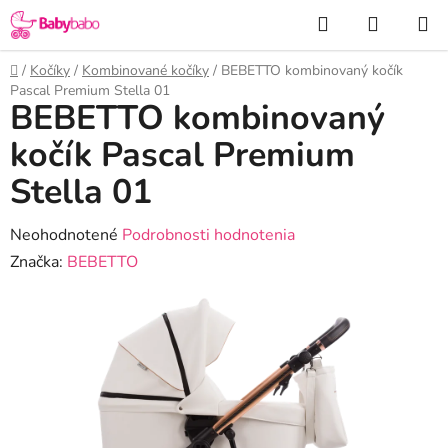
Prejsť
Hľadať
NÁKUP
na
KOŠÍK
obsah
Domov
/
Kočíky
/
Kombinované kočíky
/
BEBETTO kombinovaný kočík
Pascal Premium Stella 01
BEBETTO kombinovaný
kočík Pascal Premium
Stella 01
Priemerné
Neohodnotené
Podrobnosti hodnotenia
hodnotenie
Značka:
BEBETTO
produktu
je
0,0
z
5
hviezdičiek.