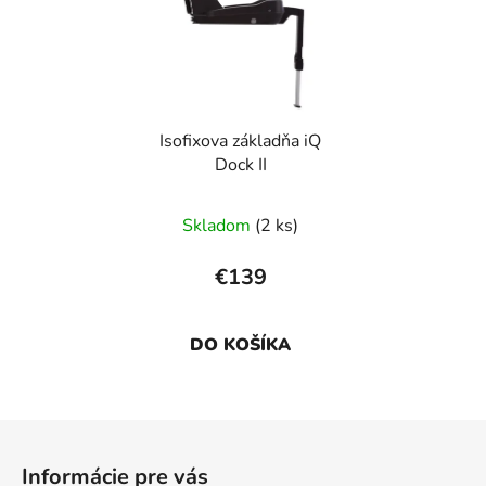
Isofixova základňa iQ
Dock II
Skladom
(2 ks)
€139
DO KOŠÍKA
Z
á
Informácie pre vás