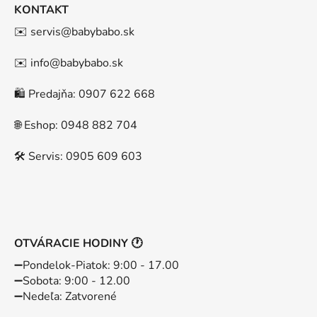
KONTAKT
✉️ servis@babybabo.sk
✉️ info@babybabo.sk
🛍️ Predajňa: 0907 622 668
🌐 Eshop: 0948 882 704
🛠️ Servis: 0905 609 603
OTVÁRACIE HODINY 🕐
➖️Pondelok-Piatok: 9:00 - 17.00
➖️Sobota: 9:00 - 12.00
➖️Nedeľa: Zatvorené