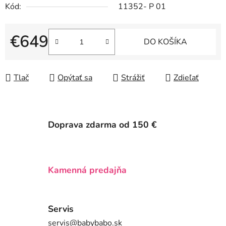
Kód:
11352- P 01
€649
DO KOŠÍKA
Jednotková cena:
Tlač
Opýtať sa
Strážiť
Zdieľať
Doprava zdarma od 150 €
Kamenná predajňa
Servis
servis@babybabo.sk