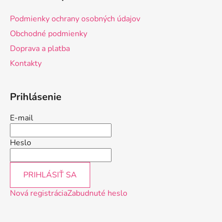
p
ä
Podmienky ochrany osobných údajov
t
Obchodné podmienky
i
Doprava a platba
e
Kontakty
Prihlásenie
E-mail
Heslo
PRIHLÁSIŤ SA
Nová registrácia
Zabudnuté heslo