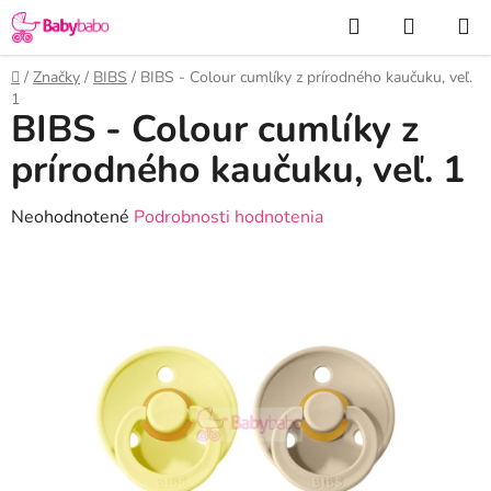
Prejsť
Hľadať
NÁKUP
na
KOŠÍK
obsah
Domov
/
Značky
/
BIBS
/
BIBS - Colour cumlíky z prírodného kaučuku, veľ.
1
BIBS - Colour cumlíky z
prírodného kaučuku, veľ. 1
Priemerné
Neohodnotené
Podrobnosti hodnotenia
hodnotenie
produktu
je
0,0
z
5
hviezdičiek.