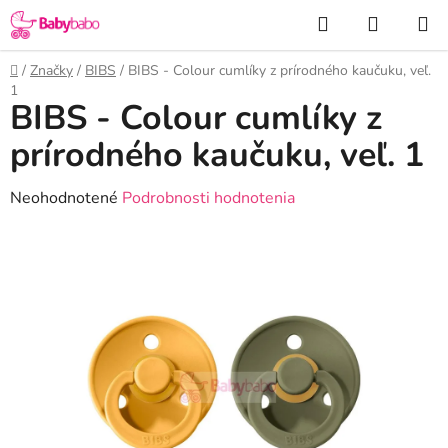
Prejsť
Hľadať
NÁKUP
na
KOŠÍK
obsah
Domov
/
Značky
/
BIBS
/
BIBS - Colour cumlíky z prírodného kaučuku, veľ.
1
BIBS - Colour cumlíky z
prírodného kaučuku, veľ. 1
Priemerné
Neohodnotené
Podrobnosti hodnotenia
hodnotenie
produktu
je
0,0
z
5
hviezdičiek.