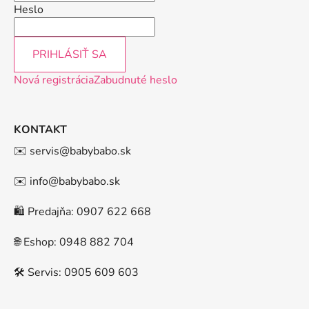
Heslo
PRIHLÁSIŤ SA
Nová registrácia
Zabudnuté heslo
KONTAKT
✉️ servis@babybabo.sk
✉️ info@babybabo.sk
🛍️ Predajňa: 0907 622 668
🌐 Eshop: 0948 882 704
🛠️ Servis: 0905 609 603