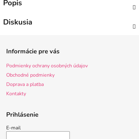
Popis
Diskusia
Z
á
Informácie pre vás
p
ä
Podmienky ochrany osobných údajov
t
Obchodné podmienky
i
Doprava a platba
e
Kontakty
Prihlásenie
E-mail