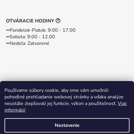
OTVÁRACIE HODINY 🕐
➖️Pondelok-Piatok: 9:00 - 17.00
➖️Sobota: 9:00 - 12.00
➖️Nedeľa: Zatvorené
Používame súbory cookie, aby sme vám umožnili
pohodlné prehliadanie webovej stránky a vďaka analýze
neustále zlepšovali jej funkcie, výkon a použiteľnosť.
Viac
informácií
Instagram
Facebook
Nastavenie