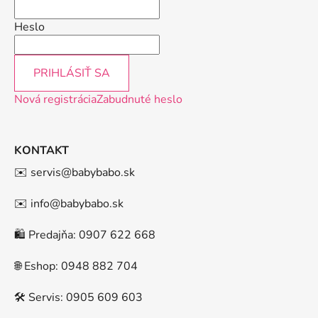
Heslo
PRIHLÁSIŤ SA
Nová registrácia
Zabudnuté heslo
KONTAKT
✉️ servis@babybabo.sk
✉️ info@babybabo.sk
🛍️ Predajňa: 0907 622 668
🌐 Eshop: 0948 882 704
🛠️ Servis: 0905 609 603