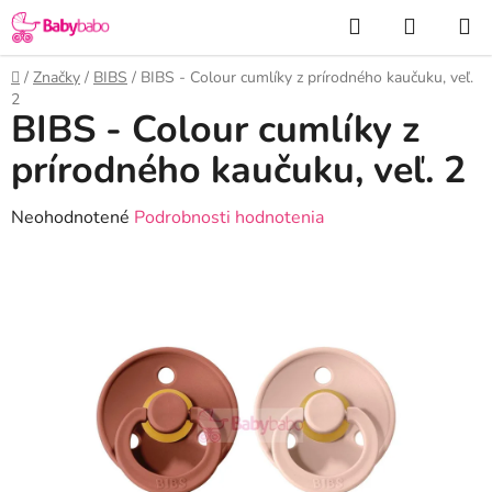
Prejsť
Hľadať
NÁKUP
na
KOŠÍK
obsah
Domov
/
Značky
/
BIBS
/
BIBS - Colour cumlíky z prírodného kaučuku, veľ.
2
BIBS - Colour cumlíky z
prírodného kaučuku, veľ. 2
Priemerné
Neohodnotené
Podrobnosti hodnotenia
hodnotenie
produktu
je
0,0
z
5
hviezdičiek.