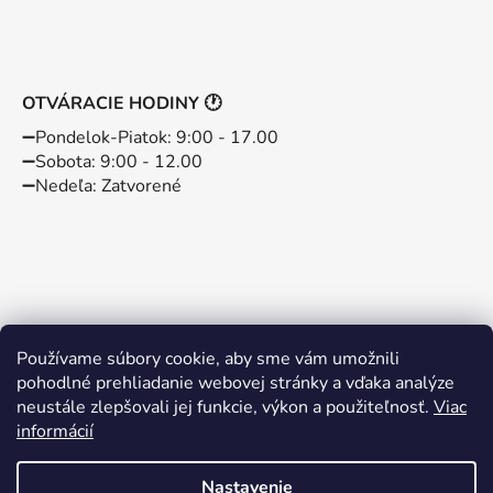
OTVÁRACIE HODINY 🕐
➖️Pondelok-Piatok: 9:00 - 17.00
➖️Sobota: 9:00 - 12.00
➖️Nedeľa: Zatvorené
Používame súbory cookie, aby sme vám umožnili
pohodlné prehliadanie webovej stránky a vďaka analýze
neustále zlepšovali jej funkcie, výkon a použiteľnosť.
Viac
informácií
Instagram
Facebook
Nastavenie