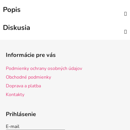
Popis
Diskusia
Z
á
Informácie pre vás
p
ä
Podmienky ochrany osobných údajov
t
Obchodné podmienky
i
Doprava a platba
e
Kontakty
Prihlásenie
E-mail