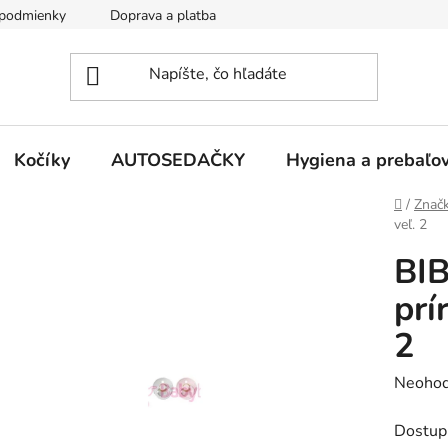
podmienky
Doprava a platba
Kontakty
Kočíky
AUTOSEDAČKY
Hygiena a prebaľo
Domov
/
Znač
veľ. 2
BIB
prí
2
Prieme
Neohod
hodnot
Dostup
produk