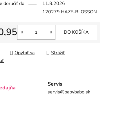
 doručiť do:
11.8.2026
120279 HAZE-BLOSSON
0,95
DO KOŠÍKA
iek.
tková cena:
Opýtať sa
Strážiť
ať
Servis
edajňa
servis@babybabo.sk