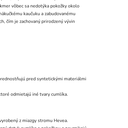
takmer vôbec sa nedotýka pokožky okolo
ka mäkučkému kaučuku a zabudovanému
ch, čím je zachovaný prirodzený vývin
prednostňujú pred syntetickými materiálmi
 ktoré odmietajú iné tvary cumlíka.
 vyrobený z miazgy stromu Hevea.