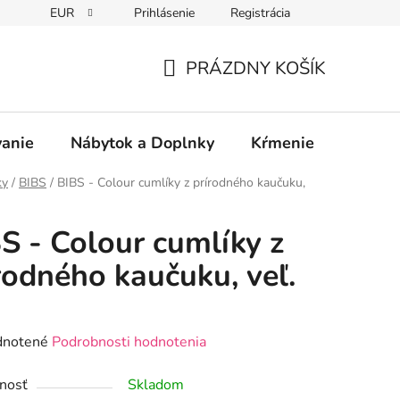
EUR
Prihlásenie
Registrácia
PRÁZDNY KOŠÍK
NÁKUPNÝ
KOŠÍK
vanie
Nábytok a Doplnky
Kŕmenie
Bezpe
ky
/
BIBS
/
BIBS - Colour cumlíky z prírodného kaučuku,
S - Colour cumlíky z
rodného kaučuku, veľ.
rné
notené
Podrobnosti hodnotenia
enie
nosť
Skladom
tu