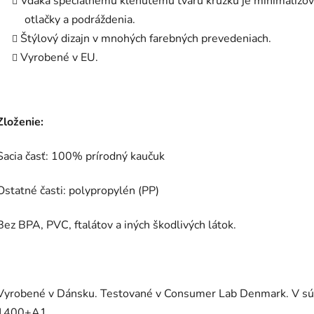
Vďaka špeciálnemu klenutému tvaru krúžku je minimalizov
otlačky a podráždenia.
Štýlový dizajn v mnohých farebných prevedeniach.
Vyrobené v EU.
Zloženie:
Sacia časť: 100% prírodný kaučuk
Ostatné časti: polypropylén (PP)
Bez BPA, PVC, ftalátov a iných škodlivých látok.
Vyrobené v Dánsku. Testované v Consumer Lab Denmark. V s
1400+A1.