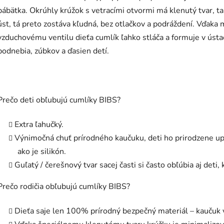
bábätka. Okrúhly krúžok s vetracími otvormi má klenutý tvar, 
úst, tá preto zostáva kľudná, bez otlačkov a podráždení. Vďa
vzduchovému ventilu dieťa cumlík ľahko stláča a formuje v ústa
podnebia, zúbkov a ďasien detí.
Prečo deti obľubujú cumlíky BIBS?
Extra ľahučký.
Výnimočná chuť prírodného kaučuku, deti ho prirodzene u
ako je silikón.
Guľatý / čerešnový tvar sacej časti si často obľúbia aj deti,
Prečo rodičia obľubujú cumlíky BIBS?
Dieťa saje len 100% prírodný bezpečný materiál – kaučuk