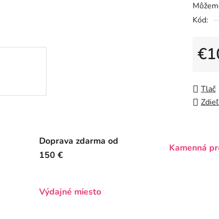
Môžeme
je
Kód:
0,0
z
5
€1
hviezdič
Jedno
Tlač
Zdieľ
Doprava zdarma od
Kamenná pr
150 €
Výdajné miesto