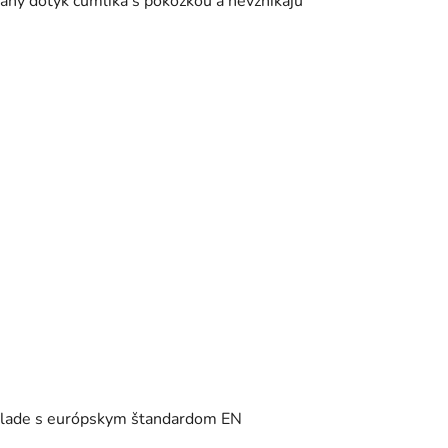
aný dotyk cumlíka s pokožkou a nevznikajú
úlade s európskym štandardom EN