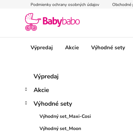
Prejsť
Podmienky ochrany osobných údajov
Obchodné 
na
obsah
Výpredaj
Akcie
Výhodné sety
B
K
Preskočiť
Výpredaj
a
kategórie
o
t
č
Akcie
e
n
g
ý
Výhodné sety
ó
p
r
Výhodný set_Maxi-Cosi
i
a
e
n
Výhodný set_Moon