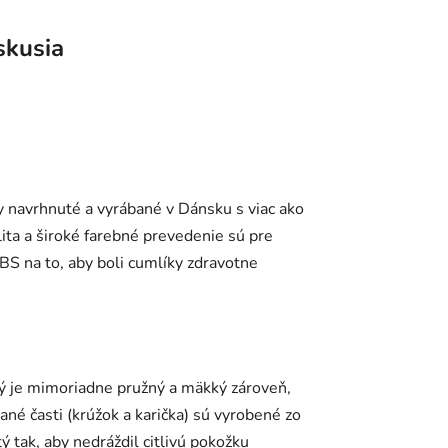
skusia
y navrhnuté a vyrábané v Dánsku s viac ako
lita a široké farebné prevedenie sú pre
BS na to, aby boli cumlíky zdravotne
ý je mimoriadne pružný a mäkký zároveň,
ané časti (krúžok a karička) sú vyrobené zo
 tak, aby nedráždil citlivú pokožku