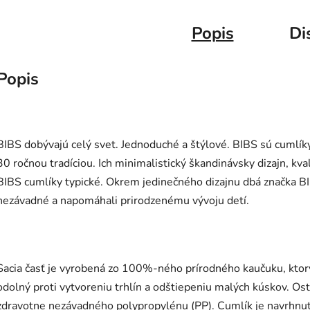
Popis
Di
Popis
BIBS dobývajú celý svet. Jednoduché a štýlové. BIBS sú cumlík
30 ročnou tradíciou. Ich minimalistický škandinávsky dizajn, kva
BIBS cumlíky typické. Okrem jedinečného dizajnu dbá značka BI
nezávadné a napomáhali prirodzenému vývoju detí.
Sacia časť je vyrobená zo 100%-ného prírodného kaučuku, ktor
odolný proti vytvoreniu trhlín a odštiepeniu malých kúskov. Ost
zdravotne nezávadného polypropylénu (PP). Cumlík je navrhnutý