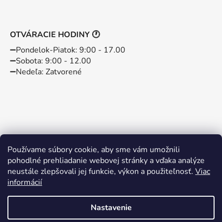
OTVÁRACIE HODINY 🕐
➖️Pondelok-Piatok: 9:00 - 17.00
➖️Sobota: 9:00 - 12.00
➖️Nedeľa: Zatvorené
Používame súbory cookie, aby sme vám umožnili
pohodlné prehliadanie webovej stránky a vďaka analýze
neustále zlepšovali jej funkcie, výkon a použiteľnosť.
Viac
informácií
Instagram
Facebook
Nastavenie