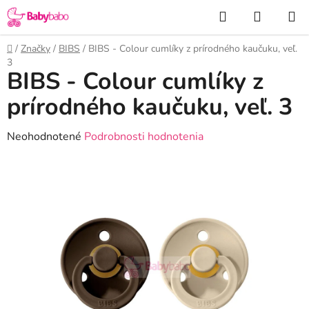
Prejsť
Hľadať
NÁKUP
na
KOŠÍK
obsah
Domov
/
Značky
/
BIBS
/
BIBS - Colour cumlíky z prírodného kaučuku, veľ.
3
BIBS - Colour cumlíky z
prírodného kaučuku, veľ. 3
Priemerné
Neohodnotené
Podrobnosti hodnotenia
hodnotenie
produktu
je
0,0
z
5
hviezdičiek.