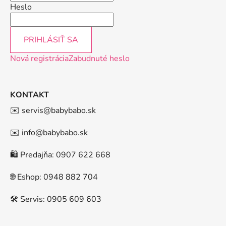
Heslo
PRIHLÁSIŤ SA
Nová registrácia
Zabudnuté heslo
KONTAKT
✉️ servis@babybabo.sk
✉️ info@babybabo.sk
🛍️ Predajňa: 0907 622 668
🌐 Eshop: 0948 882 704
🛠️ Servis: 0905 609 603