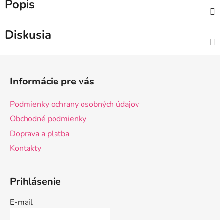
Popis
Diskusia
Z
á
Informácie pre vás
p
ä
Podmienky ochrany osobných údajov
t
Obchodné podmienky
i
Doprava a platba
e
Kontakty
Prihlásenie
E-mail