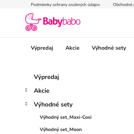
Prejsť
Podmienky ochrany osobných údajov
Obchodné 
na
obsah
Výpredaj
Akcie
Výhodné sety
B
K
Preskočiť
Výpredaj
a
kategórie
o
t
č
Akcie
e
n
g
ý
Výhodné sety
ó
p
r
Výhodný set_Maxi-Cosi
i
a
e
n
Výhodný set_Moon