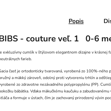
Popis
Di
BIBS - couture veľ. 1 0-6 m
je exkluzívny cumlík v štýlovom elegantnom dizajne v krásnej 
neutrálnych farieb.
Sacia časť je
ortodonticky tvarovaná,
vyrobená zo 100%-ného pr
pružný a mäkký zároveň, odolný proti vytvoreniu trhlín a odšti
vyrobené zo zdravotne nezávadného polypropylénu (PP). Cumlík j
pokožku bábätka. Vďaka mäkučkému kaučuku a zabudovanému v
stláča a formuje v ústach, čím je zachovaný prirodzený vývin po