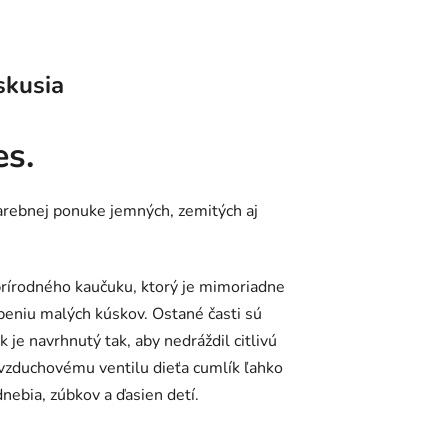
skusia
es.
farebnej ponuke jemných, zemitých aj
írodného kaučuku, ktorý je mimoriadne
epeniu malých kúskov. Ostané časti sú
e navrhnutý tak, aby nedráždil citlivú
zduchovému ventilu dieťa cumlík ľahko
dnebia, zúbkov a ďasien detí.