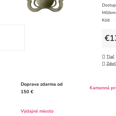
Dostup
produk
Môžeme
je
Kód:
0,0
z
5
€1
hviezdič
Jedno
Tlač
Zdieľ
Doprava zdarma od
Kamenná pr
150 €
Výdajné miesto