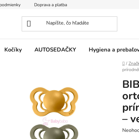
podmienky
Doprava a platba
Kontakty
Kočíky
AUTOSEDAČKY
Hygiena a prebaľo
Domov
/
Znač
prírodné
BIB
ort
prí
– v
Prieme
Neohod
hodnot