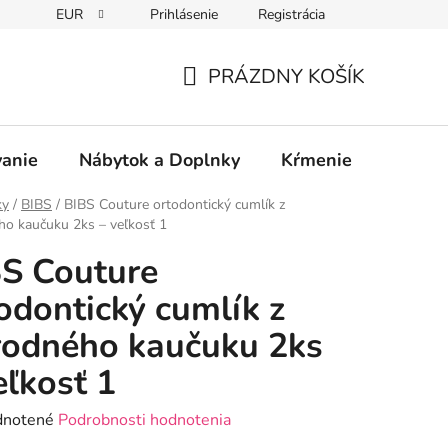
EUR
Prihlásenie
Registrácia
PRÁZDNY KOŠÍK
NÁKUPNÝ
KOŠÍK
vanie
Nábytok a Doplnky
Kŕmenie
Bezpe
ky
/
BIBS
/
BIBS Couture ortodontický cumlík z
ho kaučuku 2ks – veľkosť 1
S Couture
odontický cumlík z
rodného kaučuku 2ks
eľkosť 1
rné
notené
Podrobnosti hodnotenia
enie