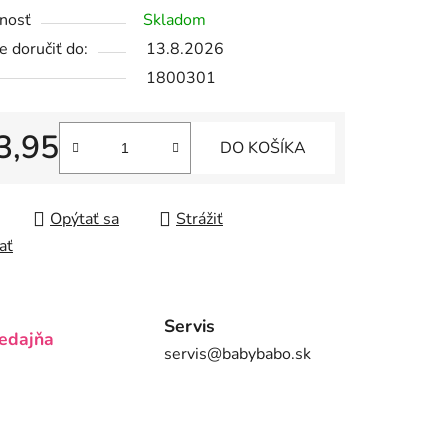
nosť
Skladom
tu
 doručiť do:
13.8.2026
1800301
3,95
DO KOŠÍKA
iek.
tková cena:
Opýtať sa
Strážiť
ať
Servis
edajňa
servis@babybabo.sk