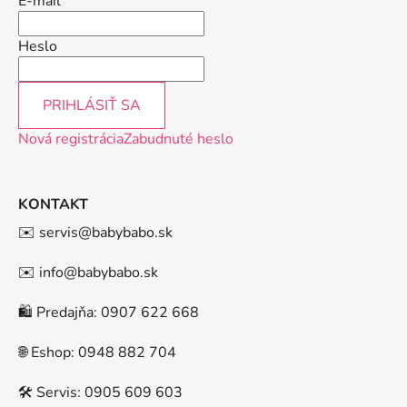
E-mail
Heslo
PRIHLÁSIŤ SA
Nová registrácia
Zabudnuté heslo
KONTAKT
✉️ servis@babybabo.sk
✉️ info@babybabo.sk
🛍️ Predajňa: 0907 622 668
🌐 Eshop: 0948 882 704
🛠️ Servis: 0905 609 603