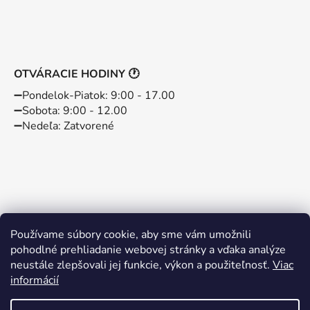
OTVÁRACIE HODINY 🕐
➖️Pondelok-Piatok: 9:00 - 17.00
➖️Sobota: 9:00 - 12.00
➖️Nedeľa: Zatvorené
Používame súbory cookie, aby sme vám umožnili
pohodlné prehliadanie webovej stránky a vďaka analýze
neustále zlepšovali jej funkcie, výkon a použiteľnosť.
Viac
informácií
Instagram
Facebook