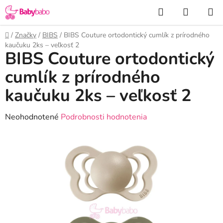
Prejsť
Hľadať
NÁKUP
na
KOŠÍK
obsah
Domov
/
Značky
/
BIBS
/
BIBS Couture ortodontický cumlík z prírodného
kaučuku 2ks – veľkosť 2
BIBS Couture ortodontický
cumlík z prírodného
kaučuku 2ks – veľkosť 2
Priemerné
Neohodnotené
Podrobnosti hodnotenia
hodnotenie
produktu
je
0,0
z
5
hviezdičiek.