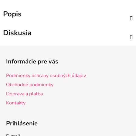
Popis
Diskusia
Z
á
Informácie pre vás
p
ä
Podmienky ochrany osobných údajov
t
Obchodné podmienky
i
Doprava a platba
e
Kontakty
Prihlásenie