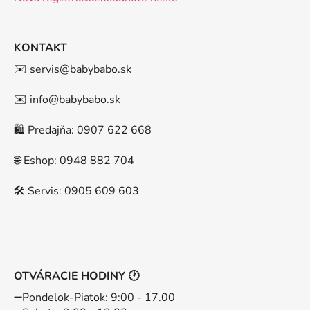
KONTAKT
✉️ servis@babybabo.sk
✉️ info@babybabo.sk
🛍️ Predajňa: 0907 622 668
🌐 Eshop: 0948 882 704
🛠️ Servis: 0905 609 603
OTVÁRACIE HODINY 🕐
➖️Pondelok-Piatok: 9:00 - 17.00