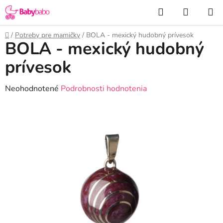
Prejsť
Hľadať
NÁKUP
na
KOŠÍK
obsah
Domov
/
Potreby pre mamičky
/
BOLA - mexický hudobný prívesok
BOLA - mexický hudobný
prívesok
Priemerné
Neohodnotené
Podrobnosti hodnotenia
hodnotenie
produktu
je
0,0
z
5
hviezdičiek.