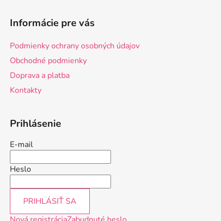
Z
á
Informácie pre vás
p
ä
Podmienky ochrany osobných údajov
t
Obchodné podmienky
i
Doprava a platba
e
Kontakty
Prihlásenie
E-mail
Heslo
PRIHLÁSIŤ SA
Nová registrácia
Zabudnuté heslo