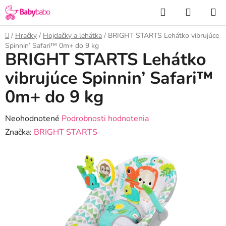
Prejsť
Hľadať
NÁKUP
na
KOŠÍK
obsah
Domov
/
Hračky
/
Hojdačky a lehátka
/
BRIGHT STARTS Lehátko vibrujúce
Spinnin’ Safari™ 0m+ do 9 kg
BRIGHT STARTS Lehátko
vibrujúce Spinnin’ Safari™
0m+ do 9 kg
Priemerné
Neohodnotené
Podrobnosti hodnotenia
hodnotenie
Značka:
BRIGHT STARTS
produktu
je
0,0
z
5
hviezdičiek.