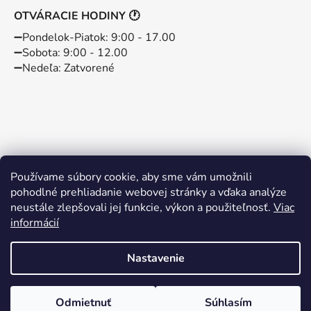
OTVÁRACIE HODINY 🕐
➖️Pondelok-Piatok: 9:00 - 17.00
➖️Sobota: 9:00 - 12.00
➖️Nedeľa: Zatvorené
Používame súbory cookie, aby sme vám umožnili
pohodlné prehliadanie webovej stránky a vďaka analýze
neustále zlepšovali jej funkcie, výkon a použiteľnosť.
Viac
informácií
Instagram
Facebook
Nastavenie
Vytvoril Shoptet
Odmietnuť
Súhlasím
Copyright 2026
BABYBABO
. Všetky práva vyhradené.