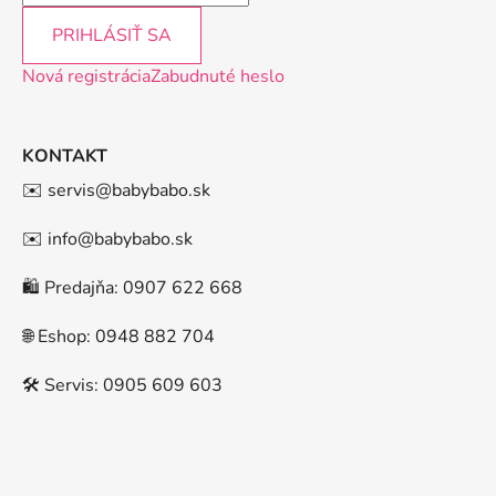
PRIHLÁSIŤ SA
Nová registrácia
Zabudnuté heslo
KONTAKT
✉️ servis@babybabo.sk
✉️ info@babybabo.sk
🛍️ Predajňa: 0907 622 668
🌐 Eshop: 0948 882 704
🛠️ Servis: 0905 609 603