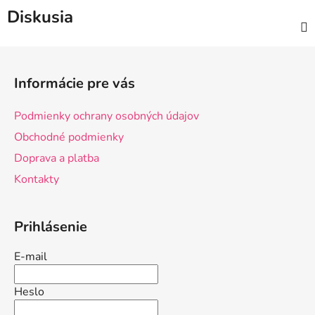
Diskusia
Z
á
Informácie pre vás
p
ä
Podmienky ochrany osobných údajov
t
Obchodné podmienky
i
Doprava a platba
e
Kontakty
Prihlásenie
E-mail
Heslo