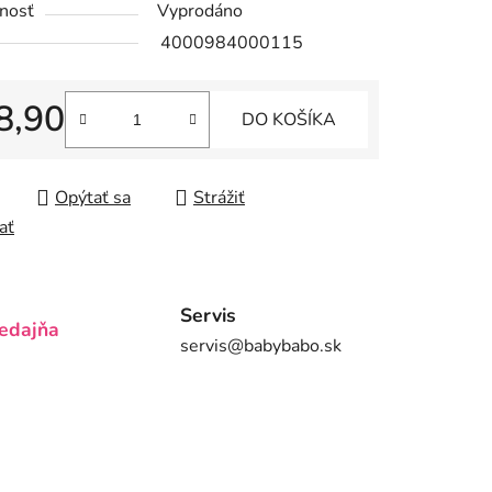
nosť
Vyprodáno
4000984000115
8,90
DO KOŠÍKA
iek.
tková cena:
Opýtať sa
Strážiť
ať
Servis
edajňa
servis@babybabo.sk