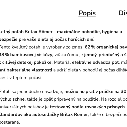
Popis
Di
Letný poťah Britax Römer – maximálne pohodlie, hygiena a
bezpečie pre vaše dieťa aj počas horúcich dní.
Tento kvalitný poťah je vyrobený zo zmesi
62 % organickej bav
38 % bambusovej viskózy
, vďaka čomu je
jemný, priedušný a š
k citlivej detskej pokožke
. Materiál
efektívne odvádza pot
, m
antibakteriálne vlastnosti
a udrží dieťa v pohodlí aj počas dlhší
ciest v teplom počasí.
Poťah sa jednoducho nasadzuje,
možno ho prať v práčke na 30
rýchlo schne
, takže je opäť pripravený na použitie. Na rozdiel o
univerzálnych poťahov je
testovaný podľa rovnakých prísnych
štandardov ako autosedačky Britax Römer
, takže o bezpečnos
postarané.