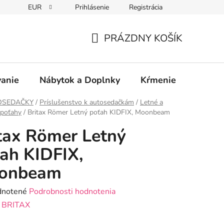
EUR
Prihlásenie
Registrácia
PRÁZDNY KOŠÍK
NÁKUPNÝ
KOŠÍK
vanie
Nábytok a Doplnky
Kŕmenie
Bezpe
OSEDAČKY
/
Príslušenstvo k autosedačkám
/
Letné a
 poťahy
/
Britax Römer Letný poťah KIDFIX, Moonbeam
tax Römer Letný
ah KIDFIX,
onbeam
rné
notené
Podrobnosti hodnotenia
enie
:
BRITAX
tu