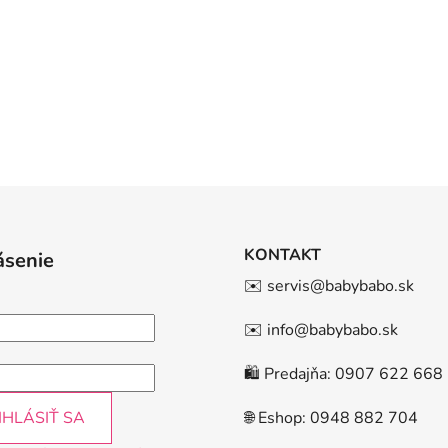
KONTAKT
ásenie
✉️ servis@babybabo.sk
✉️ info@babybabo.sk
🛍️ Predajňa: 0907 622 668
IHLÁSIŤ SA
🌐 Eshop: 0948 882 704