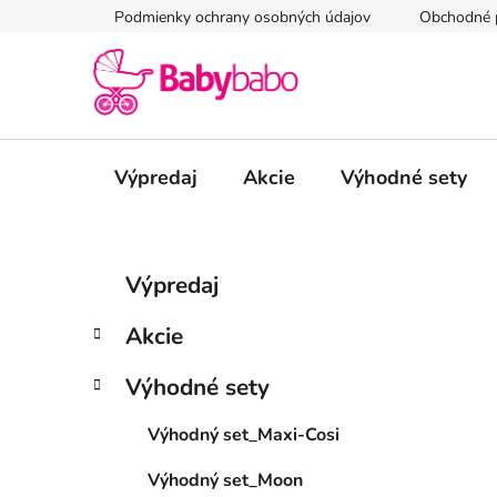
Prejsť
Podmienky ochrany osobných údajov
Obchodné 
na
obsah
Výpredaj
Akcie
Výhodné sety
B
K
Preskočiť
Výpredaj
a
kategórie
o
t
č
Akcie
e
n
g
ý
Výhodné sety
ó
p
r
Výhodný set_Maxi-Cosi
i
a
e
n
Výhodný set_Moon