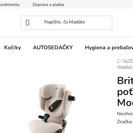
podmienky
Doprava a platba
Kontakty
Kočíky
AUTOSEDAČKY
Hygiena a prebaľo
Domov
/
AUT
chladivé
Bri
poť
Mo
Prieme
Neohod
hodnot
Značka
produk