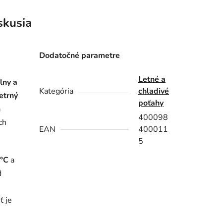
skusia
Dodatočné parametre
Letné a
lny a
Kategória
chladivé
etrný
poťahy
á
400098
ch
EAN
400011
5
 °C
a
d
ť je