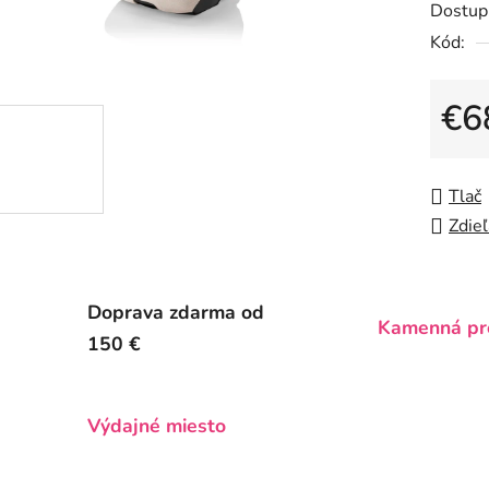
Dostup
je
Kód:
0,0
z
5
€6
hviezdič
Jedno
Tlač
Zdieľ
Doprava zdarma od
Kamenná pr
150 €
Výdajné miesto