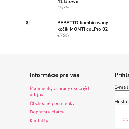
41 Brown
€579
BEBETTO kombinovaný
kočík MONTI col.Pro 02
€795
Z
á
Informácie pre vás
Prihl
p
ä
E-mail
Podmienky ochrany osobných
t
údajov
i
Heslo
Obchodné podmienky
e
Doprava a platba
PR
Kontakty