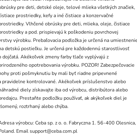
obrúsky pre deti, detské oleje, telové mlieka všetkých značiek,
čistiace prostriedky, kefy a iné čistiace a konzervačné
prostriedky. Vlhčené obrúsky pre deti, mlieka, oleje, čistiace
prostriedky a pod. prispievajú k poškodeniu povrchovej
vrstvy výrobku. Prebaľovacia podložka je určená na umiestneni
na detskú postieľku. Je určená pre každodennú starostlivosť
o dojčatá. Akékoľvek zmeny farby tlače vyplývajú z
prirodzeného opotrebovania výrobku. POZOR! Zabezpečovacie
nohy proti pošmyknutiu by mali byť riadne pripevnené
a pravidelne kontrolované. Akékoľvek príslušenstvo alebo
náhradné diely získavajte iba od výrobcu, distribútora alebo
predajcu. Prestaňte podložku používať, ak akýkoľvek diel je
zlomený, roztrhaný alebo chýba.
Adresa výrobcu: Ceba sp. z o. o. Fabryczna 1. 56-400 Olesnica,
Poland. Email support@ceba.com.pl