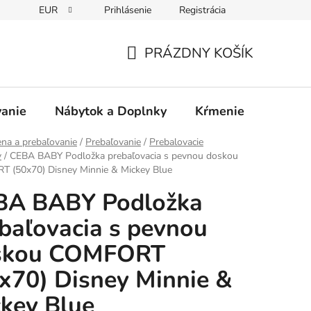
EUR
Prihlásenie
Registrácia
PRÁZDNY KOŠÍK
NÁKUPNÝ
KOŠÍK
vanie
Nábytok a Doplnky
Kŕmenie
Bezpe
na a prebaľovanie
/
Prebaľovanie
/
Prebalovacie
y
/
CEBA BABY Podložka prebaľovacia s pevnou doskou
 (50x70) Disney Minnie & Mickey Blue
BA BABY Podložka
baľovacia s pevnou
skou COMFORT
x70) Disney Minnie &
key Blue