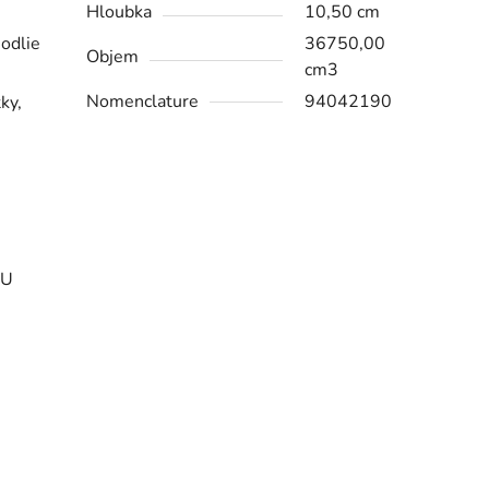
Hloubka
10,50 cm
odlie
36750,00
Objem
cm3
Nomenclature
94042190
ky,
DU