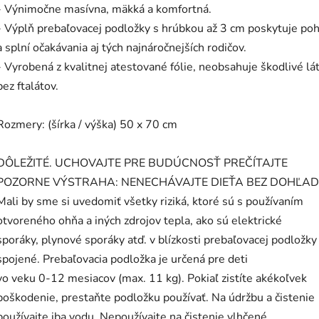
- Výnimočne masívna, mäkká a komfortná.
- Výplň prebaľovacej podložky s hrúbkou až 3 cm poskytuje poh
a splní očakávania aj tých najnáročnejších rodičov.
- Vyrobená z kvalitnej atestované fólie, neobsahuje škodlivé lát
bez ftalátov.
Rozmery: (šírka / výška) 50 x 70 cm
DÔLEŽITÉ. UCHOVAJTE PRE BUDÚCNOSŤ PREČÍTAJTE
POZORNE VÝSTRAHA: NENECHÁVAJTE DIEŤA BEZ DOHĽA
Mali by sme si uvedomiť všetky riziká, ktoré sú s používaním
otvoreného ohňa a iných zdrojov tepla, ako sú elektrické
sporáky, plynové sporáky atď. v blízkosti prebaľovacej podložky
spojené. Prebaľovacia podložka je určená pre deti
vo veku 0-12 mesiacov (max. 11 kg). Pokiaľ zistíte akékoľvek
poškodenie, prestaňte podložku používať. Na údržbu a čistenie
používajte iba vodu. Nepoužívajte na čistenie vlhčené