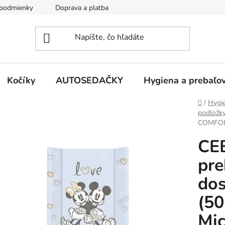
podmienky
Doprava a platba
Kontakty
Kočíky
AUTOSEDAČKY
Hygiena a prebaľo
Domov
/
Hygie
podložk
COMFORT
CE
pre
do
(50
Mic