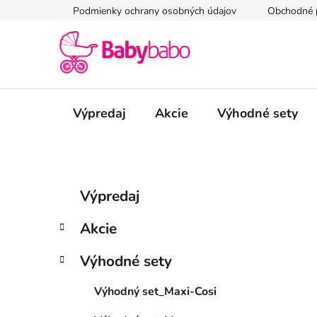
Prejsť
Podmienky ochrany osobných údajov
Obchodné 
na
obsah
Výpredaj
Akcie
Výhodné sety
B
K
Preskočiť
Výpredaj
a
kategórie
o
t
č
Akcie
e
n
g
ý
Výhodné sety
ó
p
r
Výhodný set_Maxi-Cosi
i
a
e