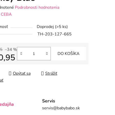
rné
notené
Podrobnosti hodnotenia
enie
:
CEBA
tu
nosť
Doprodej
(>5 ks)
TH-203-127-665
95
–34 %
DO KOŠÍKA
0,95
iek.
tková cena:
Opýtať sa
Strážiť
ať
Servis
edajňa
servis@babybabo.sk