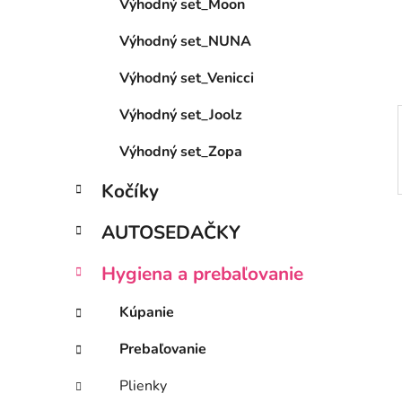
n
Výhodný set_Moon
e
Výhodný set_NUNA
l
Výhodný set_Venicci
Výhodný set_Joolz
Výhodný set_Zopa
Kočíky
AUTOSEDAČKY
Hygiena a prebaľovanie
Kúpanie
Prebaľovanie
Plienky