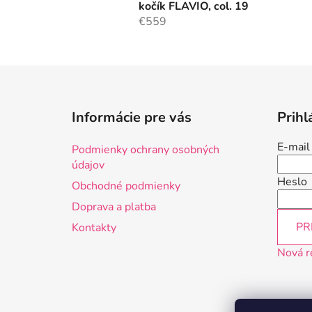
kočík FLAVIO, col. 19
€559
Z
á
Informácie pre vás
Prihl
p
ä
E-mail
Podmienky ochrany osobných
t
údajov
i
Heslo
Obchodné podmienky
e
Doprava a platba
PR
Kontakty
Nová r