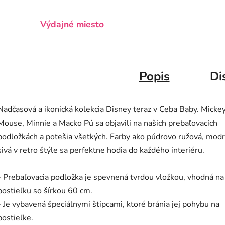
Výdajné miesto
Popis
Di
Nadčasová a ikonická kolekcia Disney teraz v Ceba Baby. Micke
Mouse, Minnie a Macko Pú sa objavili na našich prebaľovacích
podložkách a potešia všetkých. Farby ako púdrovo ružová, modr
sivá v retro štýle sa perfektne hodia do každého interiéru.
- Prebaľovacia podložka je spevnená tvrdou vložkou, vhodná na
postieľku so šírkou 60 cm.
- Je vybavená špeciálnymi štipcami, ktoré bránia jej pohybu na
postieľke.