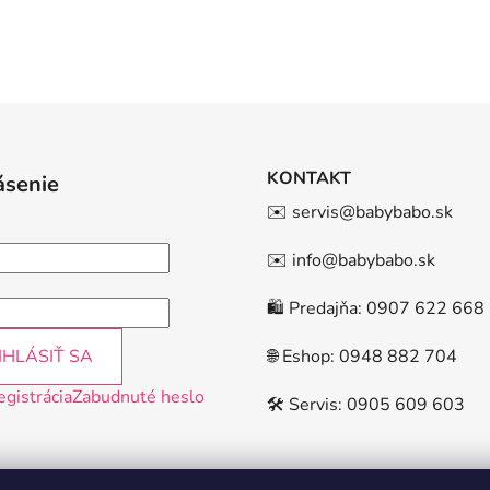
KONTAKT
ásenie
✉️ servis@babybabo.sk
✉️ info@babybabo.sk
🛍️ Predajňa: 0907 622 668
IHLÁSIŤ SA
🌐 Eshop: 0948 882 704
egistrácia
Zabudnuté heslo
🛠️ Servis: 0905 609 603