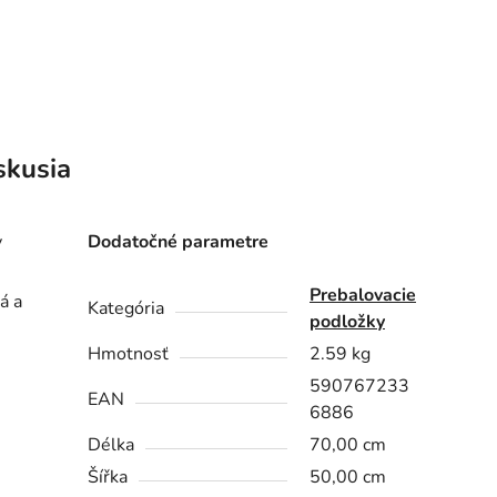
skusia
y
Dodatočné parametre
Prebalovacie
á a
Kategória
podložky
Hmotnosť
2.59 kg
590767233
EAN
6886
Délka
70,00 cm
Šířka
50,00 cm