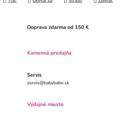
Tlač
Opýtať sa
Strážiť
Zdieľať
Doprava zdarma od 150 €
Kamenná predajňa
Servis
servis@babybabo.sk
Výdajné miesto