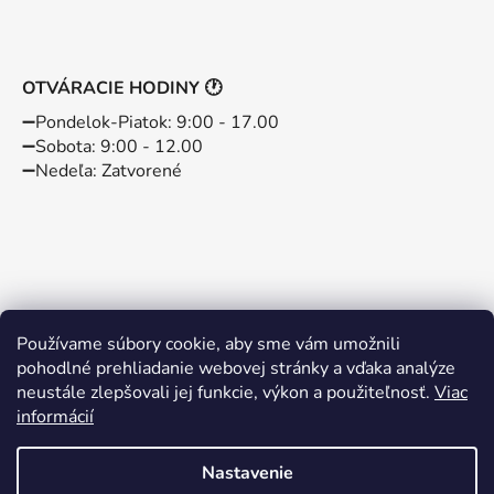
OTVÁRACIE HODINY 🕐
➖️Pondelok-Piatok: 9:00 - 17.00
➖️Sobota: 9:00 - 12.00
➖️Nedeľa: Zatvorené
Používame súbory cookie, aby sme vám umožnili
pohodlné prehliadanie webovej stránky a vďaka analýze
neustále zlepšovali jej funkcie, výkon a použiteľnosť.
Viac
informácií
Instagram
Facebook
Nastavenie