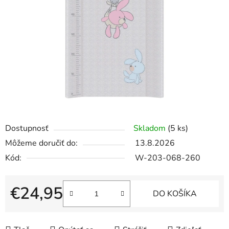
5
hviezdičiek.
Dostupnosť
Skladom
(5 ks)
Môžeme doručiť do:
13.8.2026
Kód:
W-203-068-260
€24,95
DO KOŠÍKA
Jednotková cena: