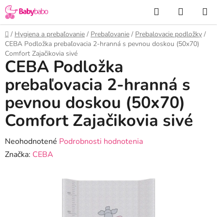
Prejsť
Hľadať
NÁKUP
na
KOŠÍK
obsah
Domov
/
Hygiena a prebaľovanie
/
Prebaľovanie
/
Prebalovacie podložky
/
CEBA Podložka prebaľovacia 2-hranná s pevnou doskou (50x70)
Comfort Zajačikovia sivé
CEBA Podložka
prebaľovacia 2-hranná s
pevnou doskou (50x70)
Comfort Zajačikovia sivé
Priemerné
Neohodnotené
Podrobnosti hodnotenia
hodnotenie
Značka:
CEBA
produktu
je
0,0
z