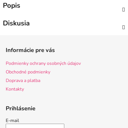
Popis
Diskusia
Z
á
Informácie pre vás
p
ä
Podmienky ochrany osobných údajov
t
Obchodné podmienky
i
Doprava a platba
e
Kontakty
Prihlásenie
E-mail