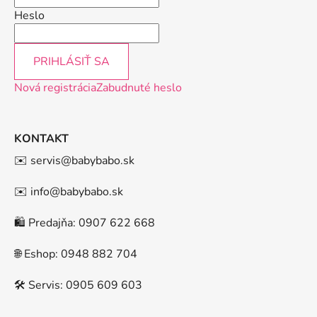
Heslo
PRIHLÁSIŤ SA
Nová registrácia
Zabudnuté heslo
KONTAKT
✉️ servis@babybabo.sk
✉️ info@babybabo.sk
🛍️ Predajňa: 0907 622 668
🌐 Eshop: 0948 882 704
🛠️ Servis: 0905 609 603