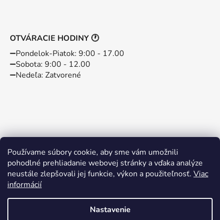
OTVÁRACIE HODINY 🕐
➖️Pondelok-Piatok: 9:00 - 17.00
➖️Sobota: 9:00 - 12.00
➖️Nedeľa: Zatvorené
Používame súbory cookie, aby sme vám umožnili
pohodlné prehliadanie webovej stránky a vďaka analýze
neustále zlepšovali jej funkcie, výkon a použiteľnosť.
Viac
informácií
Instagram
Facebook
Nastavenie