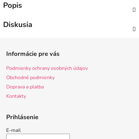
Popis
Diskusia
Z
á
Informácie pre vás
p
ä
Podmienky ochrany osobných údajov
t
Obchodné podmienky
i
Doprava a platba
e
Kontakty
Prihlásenie
E-mail