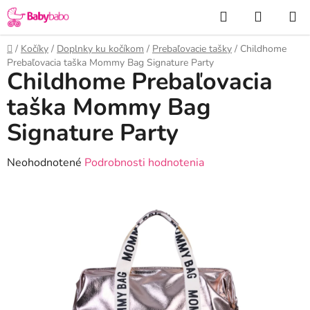
Prejsť
Hľadať
NÁKUP
na
KOŠÍK
obsah
Domov
/
Kočíky
/
Doplnky ku kočíkom
/
Prebaľovacie tašky
/
Childhome
Prebaľovacia taška Mommy Bag Signature Party
Childhome Prebaľovacia
taška Mommy Bag
Signature Party
Priemerné
Neohodnotené
Podrobnosti hodnotenia
hodnotenie
produktu
je
0,0
z
5
hviezdičiek.