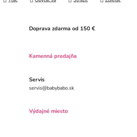
Tlač
Opýtať sa
Strážiť
Zdieľať
Doprava zdarma od 150 €
Kamenná predajňa
Servis
servis@babybabo.sk
Výdajné miesto