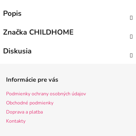
Popis
Značka
CHILDHOME
Diskusia
Z
á
Informácie pre vás
p
ä
Podmienky ochrany osobných údajov
t
Obchodné podmienky
i
Doprava a platba
e
Kontakty