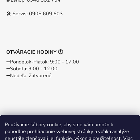
🌐 Eshop: 0948 882 704
🛠️ Servis: 0905 609 603
OTVÁRACIE HODINY 🕐
➖️Pondelok-Piatok: 9:00 - 17.00
➖️Sobota: 9:00 - 12.00
➖️Nedeľa: Zatvorené
Používame súbory cookie, aby sme vám umožnili
pohodlné prehliadanie webovej stránky a vďaka analýze
neustále zlepšovali jej funkcie, výkon a použiteľnosť.
Viac