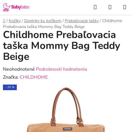
Prejsť
Hľadať
NÁKUP
na
KOŠÍK
obsah
Domov
/
Kočíky
/
Doplnky ku kočíkom
/
Prebaľovacie tašky
/
Childhome
Prebaľovacia taška Mommy Bag Teddy Beige
Childhome Prebaľovacia
taška Mommy Bag Teddy
Beige
Priemerné
Neohodnotené
Podrobnosti hodnotenia
hodnotenie
Značka:
CHILDHOME
produktu
- 20 %
je
0,0
z
5
hviezdičiek.