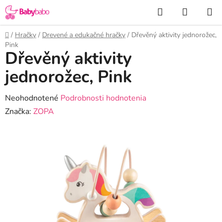
Prejsť
Hľadať
NÁKUP
na
KOŠÍK
obsah
Domov
/
Hračky
/
Drevené a edukačné hračky
/
Dřevěný aktivity jednorožec,
Pink
Dřevěný aktivity
jednorožec, Pink
Priemerné
Neohodnotené
Podrobnosti hodnotenia
hodnotenie
Značka:
ZOPA
produktu
je
0,0
z
5
hviezdičiek.