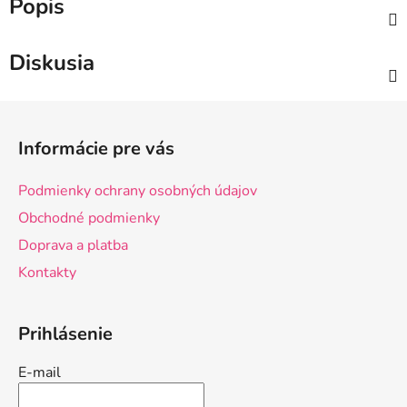
Popis
Diskusia
Z
á
Informácie pre vás
p
ä
Podmienky ochrany osobných údajov
t
Obchodné podmienky
i
Doprava a platba
e
Kontakty
Prihlásenie
E-mail