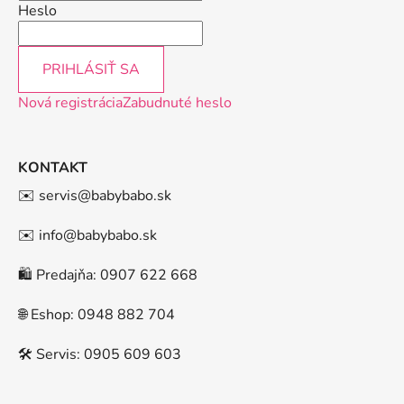
Heslo
PRIHLÁSIŤ SA
Nová registrácia
Zabudnuté heslo
KONTAKT
✉️ servis@babybabo.sk
✉️ info@babybabo.sk
🛍️ Predajňa: 0907 622 668
🌐 Eshop: 0948 882 704
🛠️ Servis: 0905 609 603