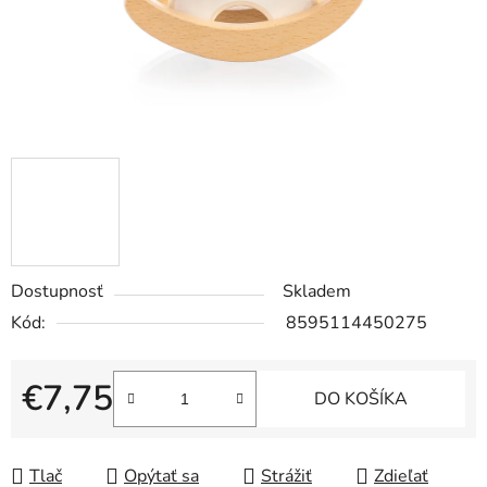
Dostupnosť
Skladem
Kód:
8595114450275
€7,75
DO KOŠÍKA
Jednotková cena:
Tlač
Opýtať sa
Strážiť
Zdieľať