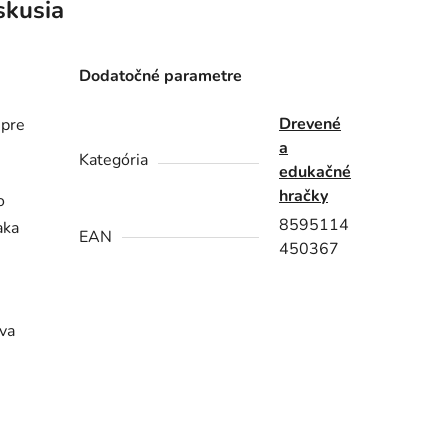
skusia
Dodatočné parametre
Drevené
 pre
a
Kategória
edukačné
hračky
o
8595114
aka
EAN
450367
áva