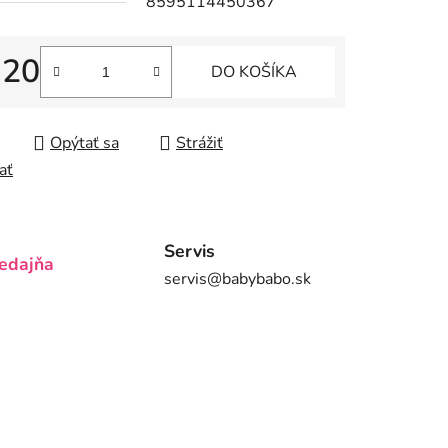
8595114450367
,20
DO KOŠÍKA
iek.
tková cena:
Opýtať sa
Strážiť
ať
Servis
edajňa
servis@babybabo.sk