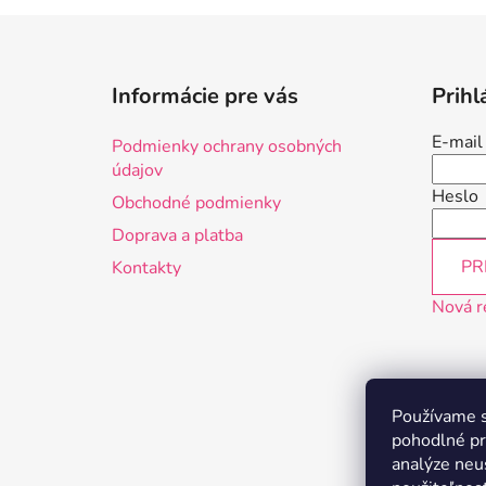
Z
á
Informácie pre vás
Prihl
p
ä
E-mail
Podmienky ochrany osobných
t
údajov
i
Heslo
Obchodné podmienky
e
Doprava a platba
PR
Kontakty
Nová r
Používame s
pohodlné pr
analýze neus