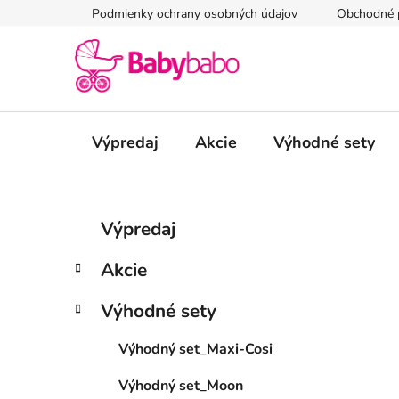
Prejsť
Podmienky ochrany osobných údajov
Obchodné 
na
obsah
Výpredaj
Akcie
Výhodné sety
B
K
Preskočiť
Výpredaj
a
kategórie
o
t
č
Akcie
e
n
g
ý
Výhodné sety
ó
p
r
Výhodný set_Maxi-Cosi
i
a
e
n
Výhodný set_Moon