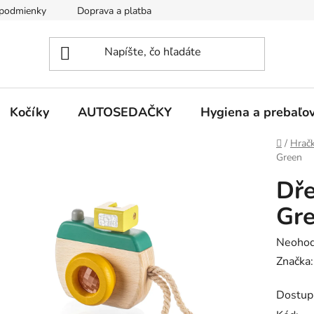
podmienky
Doprava a platba
Kontakty
Kočíky
AUTOSEDAČKY
Hygiena a prebaľo
Domov
/
Hrač
Green
Dře
Gr
Prieme
Neohod
hodnot
Značka
produk
Dostup
je