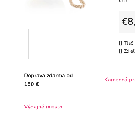
Kód:
0,0
z
5
€8
hviezdič
Jedno
Tlač
Zdieľ
Doprava zdarma od
Kamenná pr
150 €
Výdajné miesto