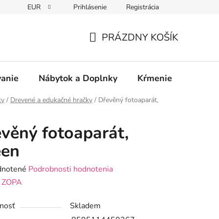
EUR
Prihlásenie
Registrácia
PRÁZDNY KOŠÍK
NÁKUPNÝ
KOŠÍK
vanie
Nábytok a Doplnky
Kŕmenie
Bezpe
ky
/
Drevené a edukačné hračky
/
Dřevěný fotoaparát,
věný fotoaparát,
een
rné
notené
Podrobnosti hodnotenia
enie
:
ZOPA
tu
nosť
Skladem