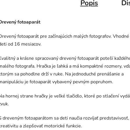
Popis
Di
Drevený fotoaparát
Drevený fotoaparát pre začínajúcich malých fotografov. Vhodné
deti od 16 mesiacov.
Kvalitný a krásne spracovaný drevený fotoaparát poteší každéh
malého fotografa. Hračka je ľahká a má kompaktné rozmery, vď
ktorým sa pohodlne drží v ruke. Na jednoduché prenášanie a
manipuláciu je fotoaparát vybavený pevným popruhom.
Na hornej strane hračky je veľké tlačidlo, ktoré po stlačení vyd
zvuk.
S dreveným fotoaparátom sa deti naučia rozvíjať predstavivosť,
kreativitu a zlepšovať motorické funkcie.