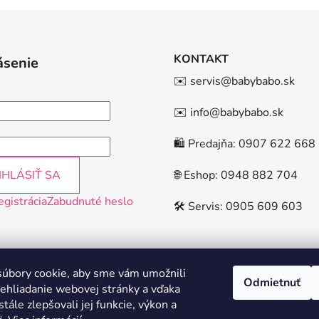
KONTAKT
ásenie
✉️ servis@babybabo.sk
✉️ info@babybabo.sk
🛍️ Predajňa: 0907 622 668
IHLÁSIŤ SA
🌐 Eshop: 0948 882 704
egistrácia
Zabudnuté heslo
🛠️ Servis: 0905 609 603
úbory cookie, aby sme vám umožnili
Odmietnuť
ehliadanie webovej stránky a vďaka
tále zlepšovali jej funkcie, výkon a