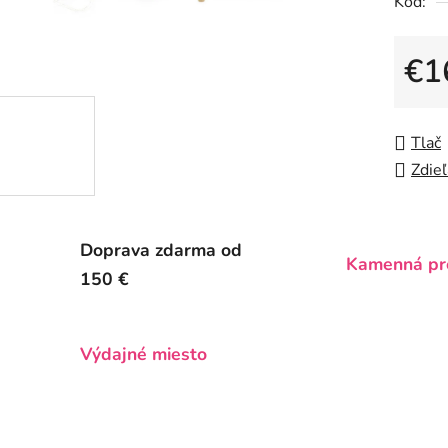
Kód:
0,0
z
5
€1
hviezdič
Jedno
Tlač
Zdieľ
Doprava zdarma od
Kamenná pr
150 €
Výdajné miesto