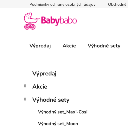
Prejsť
Podmienky ochrany osobných údajov
Obchodné 
na
obsah
Výpredaj
Akcie
Výhodné sety
B
K
Preskočiť
Výpredaj
a
kategórie
o
t
č
Akcie
e
n
g
ý
Výhodné sety
ó
p
r
Výhodný set_Maxi-Cosi
i
a
e
n
Výhodný set_Moon