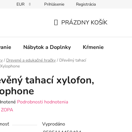
EUR
Prihlásenie
Registrácia
PRÁZDNY KOŠÍK
NÁKUPNÝ
KOŠÍK
vanie
Nábytok a Doplnky
Kŕmenie
Bezpe
ky
/
Drevené a edukačné hračky
/
Dřevěný tahací
 Xylophone
věný tahací xylofon,
lophone
rné
notené
Podrobnosti hodnotenia
enie
:
ZOPA
tu
nosť
Vyprodáno