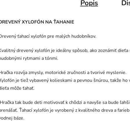
Popis
Di
DREVENÝ XYLOFÓN NA ŤAHANIE
Drevený ťahací xylofón pre malých hudobníkov.
Kvalitný drevený xylofón je ideálny spôsob, ako zoznámiť dieťa 
hudobnými rytmami a tónmi.
Hračka rozvíja zmysly, motorické zručnosti a tvorivé myslenie.
Xylofón je tiež vybavený kolieskami a pevnou šnúrou, takže ho 
dieťa môže ťahať.
Hračka tak bude deti motivovať k chôdzi a navyše sa bude ľahš
prenášať. Ťahací xylofón je vyrobený z kvalitného dreva a farieb
vodnej báze.