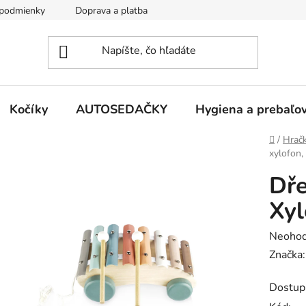
podmienky
Doprava a platba
Kontakty
Kočíky
AUTOSEDAČKY
Hygiena a prebaľo
Domov
/
Hrač
xylofon,
Dře
Xy
Prieme
Neohod
hodnot
Značka
produk
Dostup
je