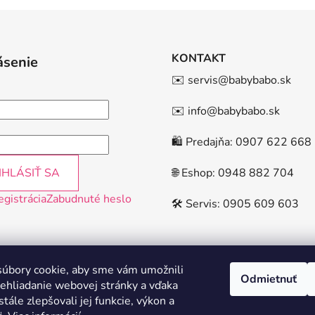
KONTAKT
ásenie
✉️ servis@babybabo.sk
✉️ info@babybabo.sk
🛍️ Predajňa: 0907 622 668
IHLÁSIŤ SA
🌐 Eshop: 0948 882 704
egistrácia
Zabudnuté heslo
🛠️ Servis: 0905 609 603
úbory cookie, aby sme vám umožnili
Odmietnuť
ehliadanie webovej stránky a vďaka
tále zlepšovali jej funkcie, výkon a