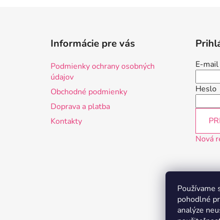
Z
á
Informácie pre vás
Prihl
p
ä
E-mail
Podmienky ochrany osobných
t
údajov
i
Heslo
Obchodné podmienky
e
Doprava a platba
PR
Kontakty
Nová r
Používame s
pohodlné pr
analýze neus