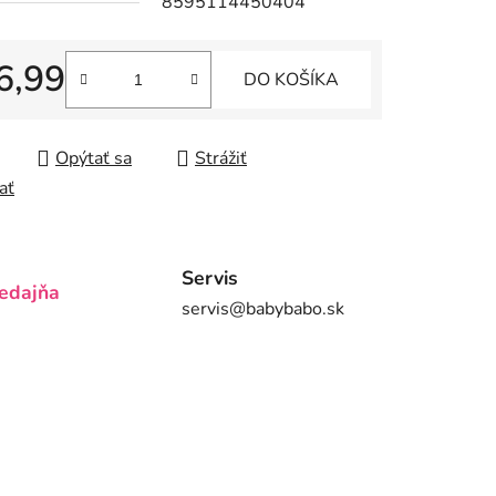
8595114450404
6,99
DO KOŠÍKA
iek.
tková cena:
Opýtať sa
Strážiť
ať
Servis
edajňa
servis@babybabo.sk