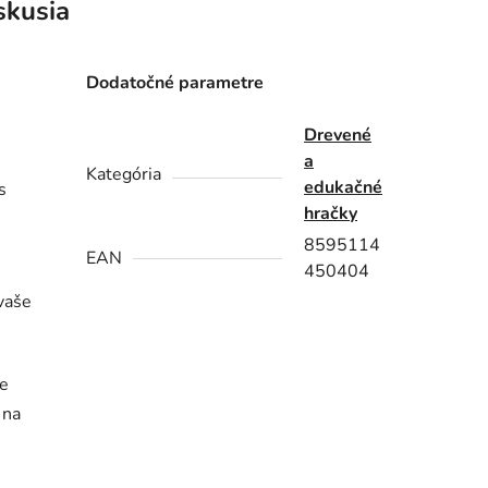
skusia
Dodatočné parametre
Drevené
a
Kategória
edukačné
s
hračky
8595114
EAN
450404
vaše
ie
 na