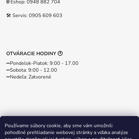
🌐 Eshop: 0948 882 704
🛠️ Servis: 0905 609 603
OTVÁRACIE HODINY 🕐
➖️Pondelok-Piatok: 9:00 - 17.00
➖️Sobota: 9:00 - 12.00
➖️Nedeľa: Zatvorené
Používame súbory cookie, aby sme vám umožnili
pohodlné prehliadanie webovej stránky a vďaka analýze