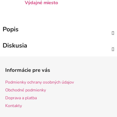
Výdajné miesto
Popis
Diskusia
Z
á
Informácie pre vás
p
ä
Podmienky ochrany osobných údajov
t
Obchodné podmienky
i
Doprava a platba
e
Kontakty