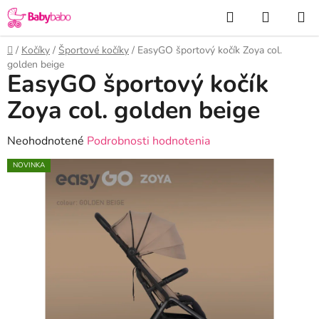
Prejsť
Hľadať
NÁKUP
na
KOŠÍK
obsah
Domov
/
Kočíky
/
Športové kočíky
/
EasyGO športový kočík Zoya col.
golden beige
EasyGO športový kočík
Zoya col. golden beige
Priemerné
Neohodnotené
Podrobnosti hodnotenia
hodnotenie
NOVINKA
produktu
je
0,0
z
5
hviezdičiek.