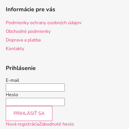
á
Informácie pre vás
p
ä
Podmienky ochrany osobných údajov
t
Obchodné podmienky
i
Doprava a platba
e
Kontakty
Prihlásenie
E-mail
Heslo
PRIHLÁSIŤ SA
Nová registrácia
Zabudnuté heslo