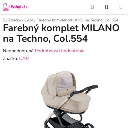
Prejsť
Hľadať
NÁKUP
na
KOŠÍK
obsah
Domov
/
Značky
/
CAM
/
Farebný komplet MILANO na Techno, Col.554
Farebný komplet MILANO
na Techno, Col.554
Priemerné
Neohodnotené
Podrobnosti hodnotenia
hodnotenie
Značka:
CAM
produktu
je
0,0
z
5
hviezdičiek.