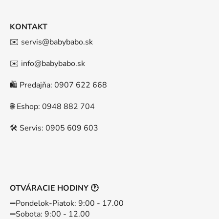
KONTAKT
✉️ servis@babybabo.sk
✉️ info@babybabo.sk
🛍️ Predajňa: 0907 622 668
🌐 Eshop: 0948 882 704
🛠️ Servis: 0905 609 603
OTVÁRACIE HODINY 🕐
➖️Pondelok-Piatok: 9:00 - 17.00
➖️Sobota: 9:00 - 12.00