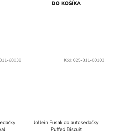
DO KOŠÍKA
811-68038
Kód:
025-811-00103
sedačky
Jollein Fusak do autosedačky
eal
Puffed Biscuit