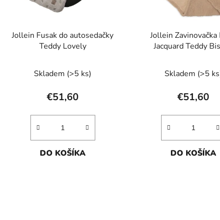
r
o
d
Jollein Fusak do autosedačky
Jollein Zavinovačka 
u
Teddy Lovely
Jacquard Teddy Bis
k
t
Skladem
(>5 ks)
Skladem
(>5 ks
o
v
€51,60
€51,60
DO KOŠÍKA
DO KOŠÍKA