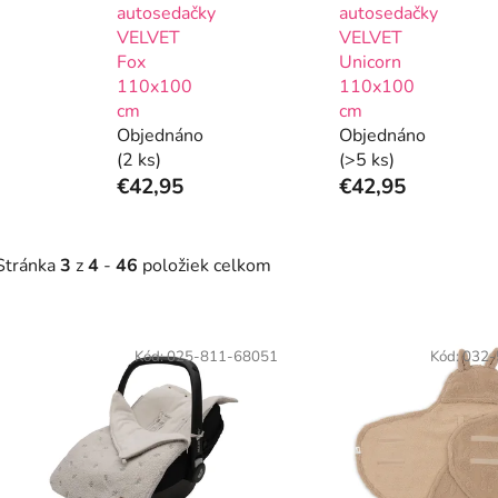
autosedačky
autosedačky
VELVET
VELVET
Fox
Unicorn
110x100
110x100
cm
cm
Objednáno
Objednáno
(2 ks)
(>5 ks)
€42,95
€42,95
Stránka
3
z
4
-
46
položiek celkom
V
ý
Kód:
025-811-68051
Kód:
032-
p
s
p