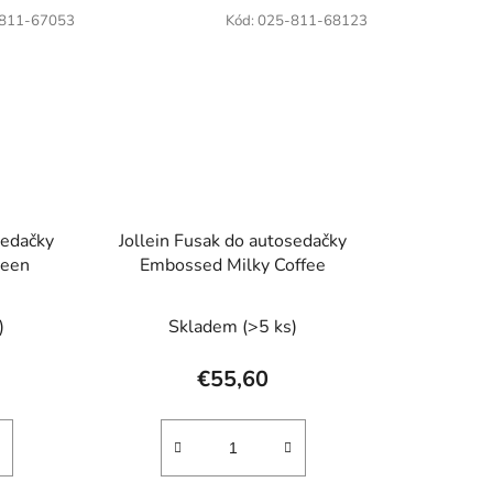
811-67053
Kód:
025-811-68123
sedačky
Jollein Fusak do autosedačky
reen
Embossed Milky Coffee
)
Skladem
(>5 ks)
€55,60