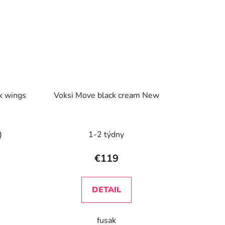
k wings
Voksi Move black cream New
)
1-2 týdny
€119
DETAIL
fusak