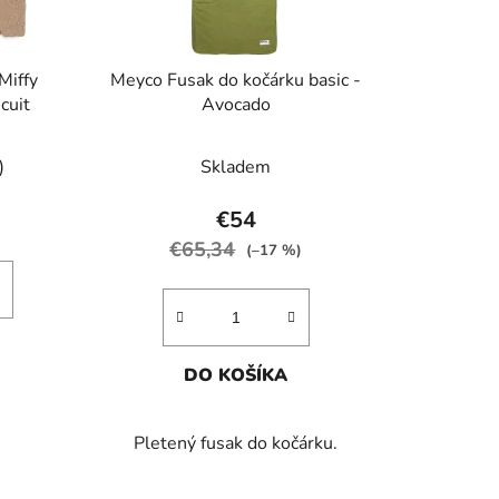
o
d
u
Miffy
Meyco Fusak do kočárku basic -
k
cuit
Avocado
t
o
)
Skladem
v
€54
€65,34
(–17 %)
DO KOŠÍKA
Pletený fusak do kočárku.