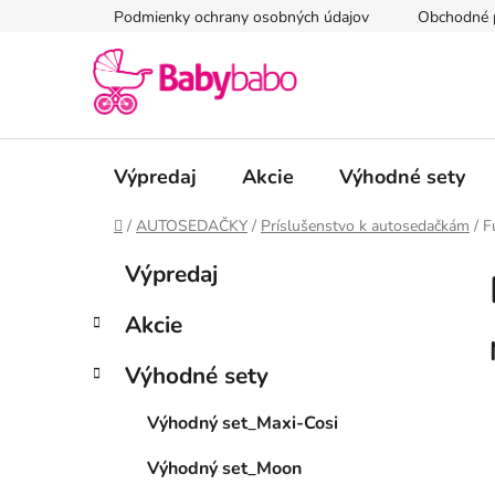
Prejsť
Podmienky ochrany osobných údajov
Obchodné 
na
obsah
Výpredaj
Akcie
Výhodné sety
Domov
/
AUTOSEDAČKY
/
Príslušenstvo k autosedačkám
/
F
B
K
Preskočiť
Výpredaj
a
kategórie
o
t
č
Akcie
e
n
g
ý
Výhodné sety
ó
p
r
Výhodný set_Maxi-Cosi
i
a
e
n
Výhodný set_Moon
e