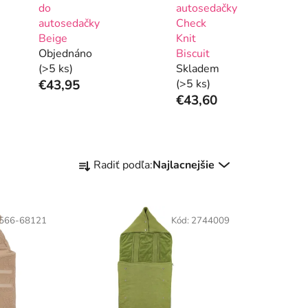
do
autosedačky
autosedačky
Check
Beige
Knit
Objednáno
Biscuit
(>5 ks)
Skladem
€43,95
(>5 ks)
€43,60
R
Radiť podľa:
Najlacnejšie
a
d
e
566-68121
Kód:
2744009
n
i
e
p
r