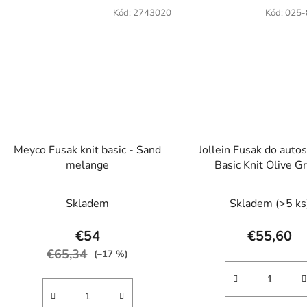
Kód:
2743020
Kód:
025-
Meyco Fusak knit basic - Sand
Jollein Fusak do auto
melange
Basic Knit Olive G
Skladem
Skladem
(>5 ks
€54
€55,60
€65,34
(–17 %)