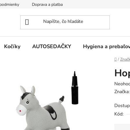
podmienky
Doprava a platba
Kontakty
Kočíky
AUTOSEDAČKY
Hygiena a prebaľo
Domov
/
Znač
Hop
Prieme
Neohod
hodnot
Značka
produk
Dostup
je
Kód:
0,0
z