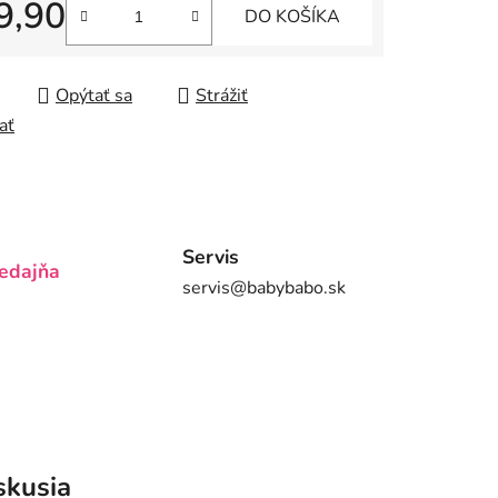
9,90
DO KOŠÍKA
iek.
tková cena:
Opýtať sa
Strážiť
ať
Servis
edajňa
servis@babybabo.sk
skusia