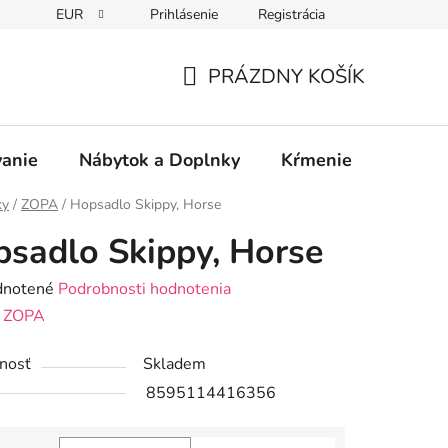
EUR
Prihlásenie
Registrácia
PRÁZDNY KOŠÍK
NÁKUPNÝ
KOŠÍK
vanie
Nábytok a Doplnky
Kŕmenie
Bezpe
ky
/
ZOPA
/
Hopsadlo Skippy, Horse
sadlo Skippy, Horse
rné
notené
Podrobnosti hodnotenia
enie
:
ZOPA
tu
nosť
Skladem
8595114416356