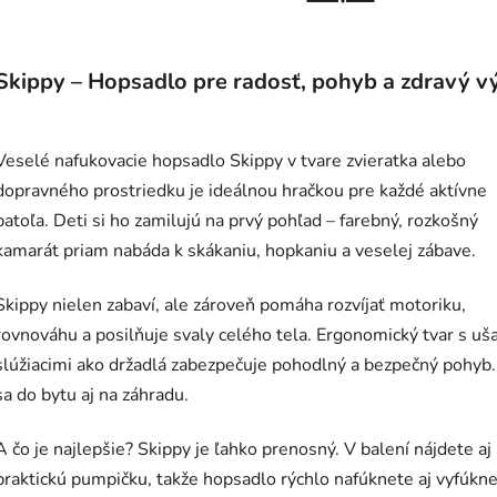
Skippy – Hopsadlo pre radosť, pohyb a zdravý v
Veselé nafukovacie hopsadlo Skippy v tvare zvieratka alebo
dopravného prostriedku je ideálnou hračkou pre každé aktívne
batoľa. Deti si ho zamilujú na prvý pohľad – farebný, rozkošný
kamarát priam nabáda k skákaniu, hopkaniu a veselej zábave.
Skippy nielen zabaví, ale zároveň pomáha rozvíjať motoriku,
rovnováhu a posilňuje svaly celého tela. Ergonomický tvar s uš
slúžiacimi ako držadlá zabezpečuje pohodlný a bezpečný pohyb.
sa do bytu aj na záhradu.
A čo je najlepšie? Skippy je ľahko prenosný. V balení nájdete aj
praktickú pumpičku, takže hopsadlo rýchlo nafúknete aj vyfúkne