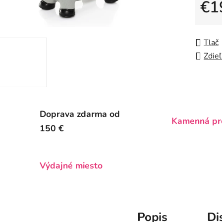
5
€1
hviezdič
Jedno
Tlač
Zdieľ
Doprava zdarma od
Kamenná pr
150 €
Výdajné miesto
Popis
Di