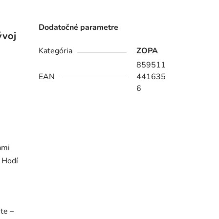
Dodatočné parametre
ývoj
Kategória
ZOPA
859511
EAN
441635
6
ami
 Hodí
te –