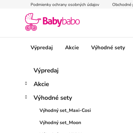
Prejsť
Podmienky ochrany osobných údajov
Obchodné 
na
obsah
Výpredaj
Akcie
Výhodné sety
B
K
Preskočiť
Výpredaj
a
kategórie
o
t
č
Akcie
e
n
g
ý
Výhodné sety
ó
p
r
Výhodný set_Maxi-Cosi
i
a
e
n
Výhodný set_Moon
e