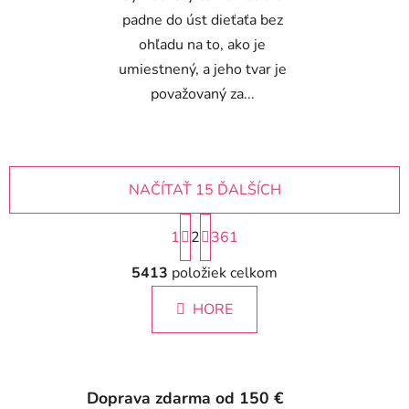
padne do úst dieťaťa bez
ohľadu na to, ako je
umiestnený, a jeho tvar je
považovaný za...
NAČÍTAŤ 15 ĎALŠÍCH
S
1
2
t
361
r
O
á
5413
položiek celkom
v
n
l
k
HORE
á
o
d
v
a
a
c
n
i
i
Doprava zdarma od 150 €