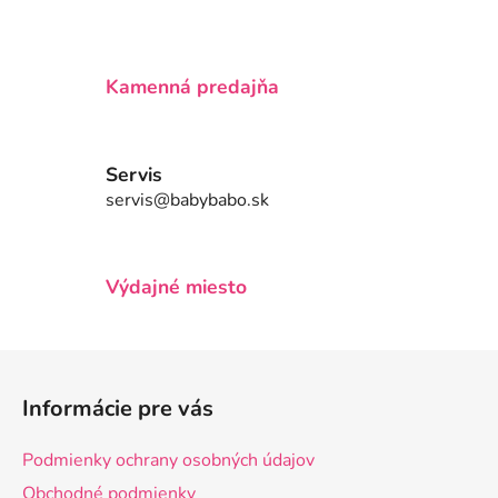
e
e
p
r
v
Kamenná predajňa
k
y
v
Servis
ý
servis@babybabo.sk
p
i
s
u
Výdajné miesto
Z
á
Informácie pre vás
p
ä
Podmienky ochrany osobných údajov
t
Obchodné podmienky