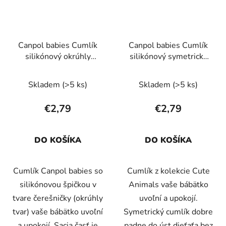
Canpol babies Cumlík
Canpol babies Cumlík
silikónový okrúhly
silikónový symetrický
EXOTIC ANIMALS 6-
CUTE ANIMALS 0-6m
18m 1k leňochod
1ks modrý
Skladem
(>5 ks)
Skladem
(>5 ks)
€2,79
€2,79
DO KOŠÍKA
DO KOŠÍKA
Cumlík Canpol babies so
Cumlík z kolekcie Cute
silikónovou špičkou v
Animals vaše bábätko
tvare čerešničky (okrúhly
uvoľní a upokojí.
tvar) vaše bábätko uvoľní
Symetrický cumlík dobre
a upokojí. Sacia časť je
padne do úst dieťaťa bez