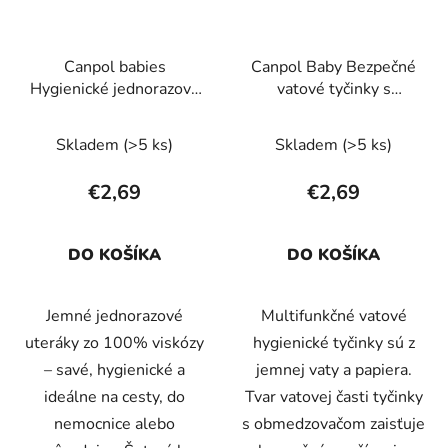
Canpol babies
Canpol Baby Bezpečné
Hygienické jednorazové
vatové tyčinky s
uteráky set 2ks
obmedzovačom pre
bábätká 55 ks
Skladem
(>5 ks)
Skladem
(>5 ks)
€2,69
€2,69
DO KOŠÍKA
DO KOŠÍKA
Jemné jednorazové
Multifunkčné vatové
uteráky zo 100% viskózy
hygienické tyčinky sú z
– savé, hygienické a
jemnej vaty a papiera.
ideálne na cesty, do
Tvar vatovej časti tyčinky
nemocnice alebo
s obmedzovačom zaisťuje