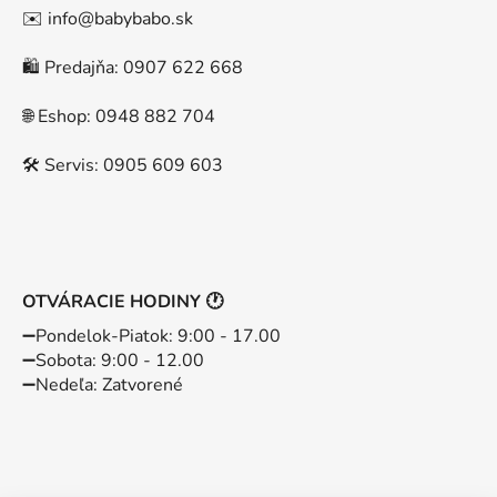
✉️ info@babybabo.sk
🛍️ Predajňa: 0907 622 668
🌐 Eshop: 0948 882 704
🛠️ Servis: 0905 609 603
OTVÁRACIE HODINY 🕐
➖️Pondelok-Piatok: 9:00 - 17.00
➖️Sobota: 9:00 - 12.00
➖️Nedeľa: Zatvorené