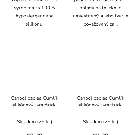
vyrobená zo 100%
ohľadu na to, ako je
hypoalergénneho
umiestnený, a jeho tvar je
silikónu.
považovaný za...
Canpol babies Cumlík
Canpol babies Cumlík
silikónový symetrický
silikónový symetrický
CUTE ANIMALS 0-6m
CUTE ANIMALS 0-6m
1ks oranžový
1ks ružový
Skladem
(>5 ks)
Skladem
(>5 ks)