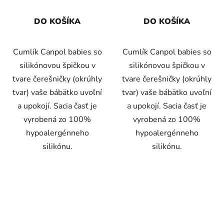
DO KOŠÍKA
DO KOŠÍKA
Cumlík Canpol babies so
Cumlík Canpol babies so
silikónovou špičkou v
silikónovou špičkou v
tvare čerešničky (okrúhly
tvare čerešničky (okrúhly
tvar) vaše bábätko uvoľní
tvar) vaše bábätko uvoľní
a upokojí. Sacia časť je
a upokojí. Sacia časť je
vyrobená zo 100%
vyrobená zo 100%
hypoalergénneho
hypoalergénneho
silikónu.
silikónu.