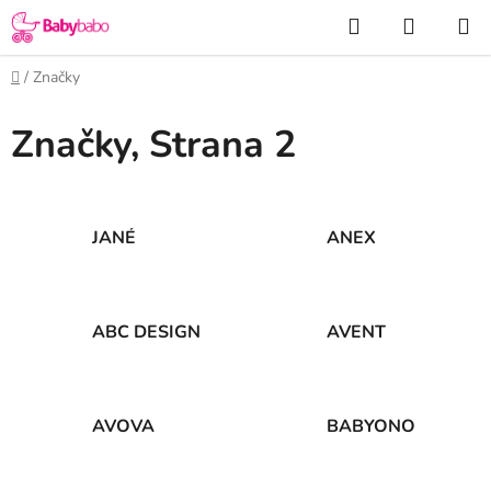
Prejsť
Hľadať
NÁKUP
na
KOŠÍK
obsah
Domov
/
Značky
Značky
, Strana 2
JANÉ
ANEX
ABC DESIGN
AVENT
AVOVA
BABYONO