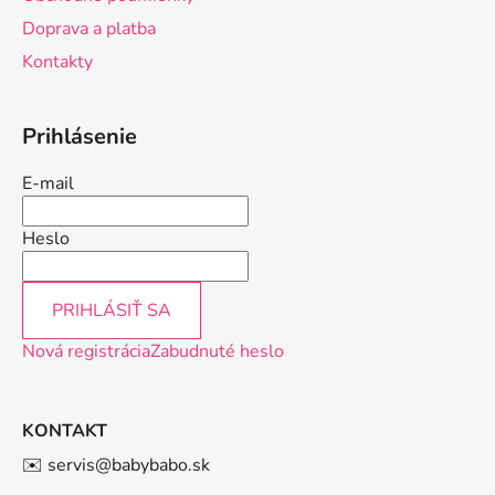
i
Doprava a platba
e
Kontakty
Prihlásenie
E-mail
Heslo
PRIHLÁSIŤ SA
Nová registrácia
Zabudnuté heslo
KONTAKT
✉️ servis@babybabo.sk