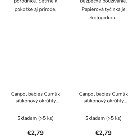
pôrodnice. Šetrné k
bezpečné používanie.
pokožke aj prírode.
Papierová tyčinka je
ekologickou...
Canpol babies Cumlík
Canpol babies Cumlík
silikónový okrúhly
silikónový okrúhly
EXOTIC ANIMALS 0-
EXOTIC ANIMALS
6m 1ks panda
18m+ 1ks panda
Skladem
(>5 ks)
Skladem
(>5 ks)
€2,79
€2,79