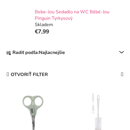
Bebe-Jou Sedadlo na WC Bébé-Jou
Pinguin Tyrkysový
Skladem
€7,99
R
Radiť podľa:
Najlacnejšie
a
d
e
OTVORIŤ FILTER
n
i
V
e
ý
p
p
r
i
o
s
d
p