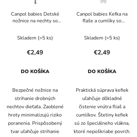
u
r
k
Canpol babies Detské
Canpol babies Kefka na
o
t
nožnice na nechty so
fľaše a cumlíky so
d
o
zaoblenými hrotmi bez
špongiou BASIC
u
v
krytu zelené
Skladem
(>5 ks)
Skladem
(>5 ks)
k
t
€2,49
€2,49
o
v
DO KOŠÍKA
DO KOŠÍKA
Bezpečné nožnice na
Praktická súprava kefiek
strihanie drobných
uľahčuje dôkladné
nechtov dieťaťa. Zaoblené
čistenie vnútra fliaš a
hroty minimalizujú riziko
cumlíkov. Štetiny kefiek
poranenia. Prispôsobený
sú zo špeciálneho vlákna,
tvar uľahčuje strihanie
ktoré nepoškriabe povrch.