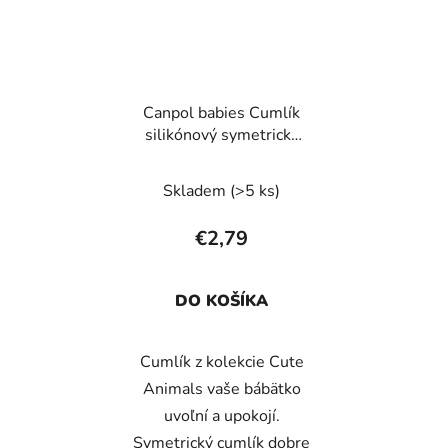
Canpol babies Cumlík
silikónový symetrický
CUTE ANIMALS 18m+
1ks modrý
Skladem
(>5 ks)
€2,79
DO KOŠÍKA
Cumlík z kolekcie Cute
Animals vaše bábätko
uvoľní a upokojí.
Symetrický cumlík dobre