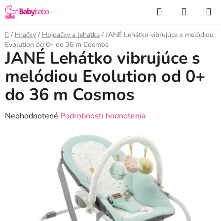
Prejsť
Hľadať
NÁKUP
na
KOŠÍK
obsah
Domov
/
Hračky
/
Hojdačky a lehátka
/
JANÉ Lehátko vibrujúce s melódiou
Evolution od 0+ do 36 m Cosmos
JANÉ Lehátko vibrujúce s
melódiou Evolution od 0+
do 36 m Cosmos
Priemerné
Neohodnotené
Podrobnosti hodnotenia
hodnotenie
produktu
je
0,0
z
5
hviezdičiek.