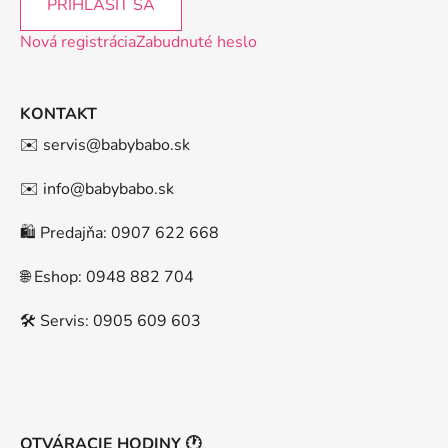
PRIHLÁSIŤ SA
Nová registrácia
Zabudnuté heslo
KONTAKT
✉️ servis@babybabo.sk
✉️ info@babybabo.sk
🛍️ Predajňa: 0907 622 668
🌐 Eshop: 0948 882 704
🛠️ Servis: 0905 609 603
OTVÁRACIE HODINY 🕐