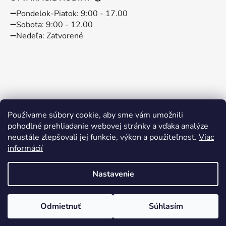
➖️Pondelok-Piatok: 9:00 - 17.00
➖️Sobota: 9:00 - 12.00
➖️Nedeľa: Zatvorené
Používame súbory cookie, aby sme vám umožnili
pohodlné prehliadanie webovej stránky a vďaka analýze
neustále zlepšovali jej funkcie, výkon a použiteľnosť.
Viac
informácií
Instagram
Facebook
Nastavenie
Vytvoril Shoptet
Odmietnuť
Súhlasím
Copyright 2026
BABYBABO
. Všetky práva vyhradené.
Kočík Venicci Cláro len 580 eur
Upraviť nastavenie cookies