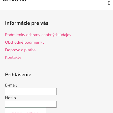
Z
á
Informácie pre vás
p
ä
Podmienky ochrany osobných údajov
t
Obchodné podmienky
i
Doprava a platba
e
Kontakty
Prihlásenie
E-mail
Heslo